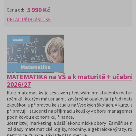
5 990 Kč
Cena od:
DETAIL
PŘIHLÁSIT SE
MATEMATIKA na VŠ a k maturitě + učebni
2026/27
Kurz matematiky je sestaven především pro studenty maturit
ročníků, kterým má usnadnit závěrečné opakování před maturi
zkouškou a přípravou ke studiu na Vysokých školách. V kurzu se
připravují i studenti na přijímací zkoušky v oboru management
podnikovou ekonomiku, finance,
účetnictví, marketing a další ekonomické obory. Zaměří se na
základy matematické logiky, mocniny, algebraické výrazy, rovn
nerovnice, funkce, základy planimetrie.