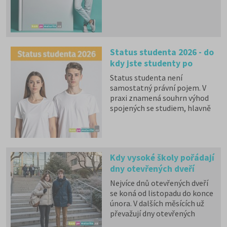
zkouška z českého jazyka a
literatury. Stáhněte si zdarma
e-book
s podrobnými
informacemi.
Status studenta 2026 - do
kdy jste studenty po
maturitě?
Status studenta není
samostatný právní pojem. V
praxi znamená souhrn výhod
spojených se studiem, hlavně
zdravotní pojištění hrazené
státem, studentské slevy na
dopravu a další.
Kdy vysoké školy pořádají
dny otevřených dveří
Nejvíce dnů otevřených dveří
se koná od listopadu do konce
února. V dalších měsících už
převažují dny otevřených
dveří, které konají soukromé