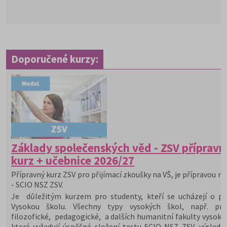
Doporučené kurzy:
Základy společenských věd - ZSV přípravn
kurz + učebnice 2026/27
Přípravný kurz ZSV pro přijímací zkoušky na VŠ, je přípravou na
- SCIO NSZ ZSV.
Je důležitým kurzem pro studenty, kteří se ucházejí o při
Vysokou školu. Všechny typy vysokých škol, např. prá
filozofické, pedagogické, a dalších humanitní fakulty vysoký
které vyžadují úspěšné složení testu SCIO NSZ ZSV, výslede