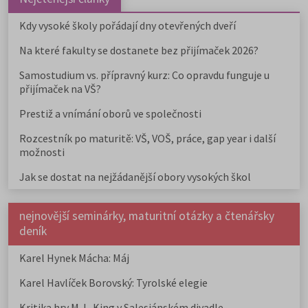
Kdy vysoké školy pořádají dny otevřených dveří
Na které fakulty se dostanete bez přijímaček 2026?
Samostudium vs. přípravný kurz: Co opravdu funguje u
přijímaček na VŠ?
Prestiž a vnímání oborů ve společnosti
Rozcestník po maturitě: VŠ, VOŠ, práce, gap year i další
možnosti
Jak se dostat na nejžádanější obory vysokých škol
nejnovější seminárky, maturitní otázky a čtenářsky
deník
Karel Hynek Mácha: Máj
Karel Havlíček Borovský: Tyrolské elegie
Kritika hry M. L. King v Salesiánském divadle