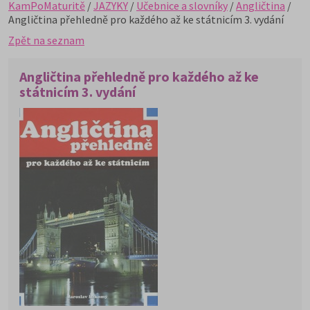
KamPoMaturitě
/
JAZYKY
/
Učebnice a slovníky
/
Angličtina
/
Angličtina přehledně pro každého až ke státnicím 3. vydání
Zpět na seznam
Angličtina přehledně pro každého až ke
státnicím 3. vydání