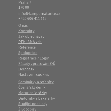
Praha 7
170 00
info@kampomaturite.cz
+420 606 411 115
O nás
Kontakty
Jak objednávat
REKLAMA zde
Reference
Spolupráce
Registrace
/
Login
Zásady zpracování OÚ
Helpdesk
Nastavení cookies
Seminárky a referáty
Čtenářský deník
Maturitní otázky
Diplomky a bakalářky
Studijní podklady
Životopisy