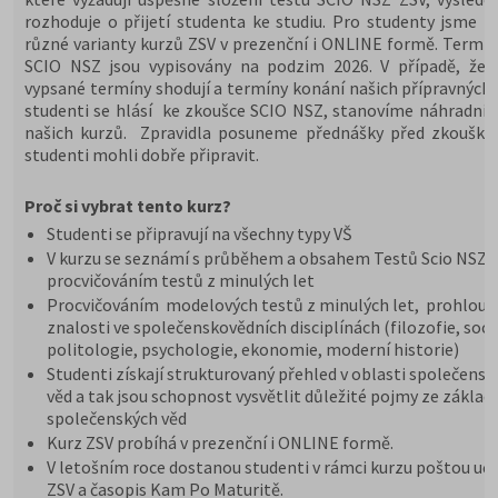
rozhoduje o přijetí studenta ke studiu. Pro studenty jsme př
různé varianty kurzů ZSV v prezenční i ONLINE formě. Termín
SCIO NSZ jsou vypisovány na podzim 2026. V případě, že 
vypsané termíny shodují a termíny konání našich přípravných 
studenti se hlásí ke zkoušce SCIO NSZ, stanovíme náhradní 
našich kurzů. Zpravidla posuneme přednášky před zkoušky,
studenti mohli dobře připravit.
Proč si vybrat tento kurz?
Studenti se připravují na všechny typy VŠ
V kurzu se seznámí s průběhem a obsahem Testů Scio NSZ Z
procvičováním testů z minulých let
Procvičováním modelových testů z minulých let, prohloub
znalosti ve společenskovědních disciplínách (filozofie, soci
politologie, psychologie, ekonomie, moderní historie)
Studenti získají strukturovaný přehled v oblasti společensk
věd a tak jsou schopnost vysvětlit důležité pojmy ze základ
společenských věd
Kurz ZSV probíhá v prezenční i ONLINE formě.
V letošním roce dostanou studenti v rámci kurzu poštou uče
ZSV a časopis Kam Po Maturitě.