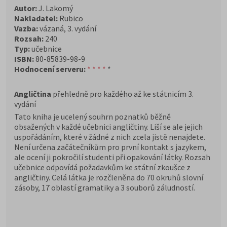
Autor:
J. Lakomý
Nakladatel:
Rubico
Vazba:
vázaná, 3. vydání
Rozsah:
240
Typ:
učebnice
ISBN:
80-85839-98-9
Hodnocení serveru:
* * * *
*
Angličtina
přehledně pro každého až ke státnicím 3.
vydání
Tato kniha je ucelený souhrn poznatků běžně
obsažených v každé učebnici angličtiny. Liší se ale jejich
uspořádáním, které v žádné z nich zcela jistě nenajdete.
Není určena začátečníkům pro první kontakt s jazykem,
ale ocení ji pokročilí studenti při opakování látky. Rozsah
učebnice odpovídá požadavkům ke státní zkoušce z
angličtiny. Celá látka je rozčleněna do 70 okruhů slovní
zásoby, 17 oblastí gramatiky a 3 souborů záludností.