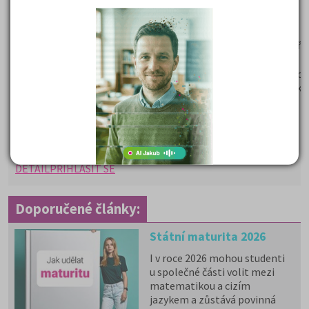
Naši zkušení lektoři věnují maximální pozornost přípravě n
včetně novinek v daném oboru.
Dle našich obchodních podmínek –
u nultých
ročníků poskytujeme garanci vrácení peněz v případě nepřij
daný obor
Využití Programu GARANCE, je pro studenty velkou výhodou
Student dostane poštou učebnice psychologie, a časopis K
Maturitě.
10 560 Kč
Cena od:
DETAIL
PŘIHLÁSIT SE
Doporučené články:
Státní maturita 2026
I v roce 2026 mohou studenti
u společné části volit mezi
matematikou a cizím
jazykem a zůstává povinná