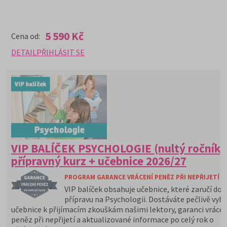
5 590 Kč
Cena od:
DETAIL
PŘIHLÁSIT SE
VIP BALÍČEK PSYCHOLOGIE (nultý ročník)
přípravný kurz + učebnice 2026/27
PROGRAM GARANCE VRÁCENÍ PENĚZ PŘI NEPŘIJETÍ N
VIP balíček obsahuje učebnice, které zaručí do
přípravu na Psychologii. Dostáváte pečlivě vyb
učebnice k přijímacím zkouškám našimi lektory, garanci vrácen
peněz při nepřijetí a aktualizované informace po celý rok o