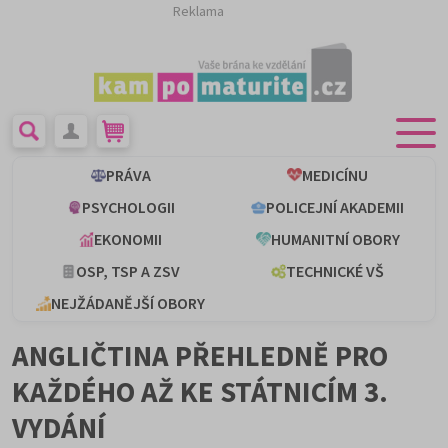
Reklama
PRÁVA
MEDICÍNU
PSYCHOLOGII
POLICEJNÍ AKADEMII
EKONOMII
HUMANITNÍ OBORY
OSP, TSP A ZSV
TECHNICKÉ VŠ
NEJŽÁDANĚJŠÍ OBORY
ANGLIČTINA PŘEHLEDNĚ PRO
KAŽDÉHO AŽ KE STÁTNICÍM 3.
VYDÁNÍ