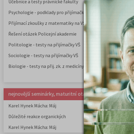
Učebnice a testy právnické fakulty
Psychologie - podklady pro přijímačky
Přijímací zkoušky z matematiky na VŠE Praha
Řešení otázek Policejní akademie
Politologie - testy na přijímačky VŠ
Sociologie - testy na přijímačky VŠ
Biologie - testy na přij. zk. z medicíny
nejnovější seminárky, maturitní otázky a čtenářsky deník
Karel Hynek Mácha: Máj
Karel Havlíček Bor
elegie
Důležité reakce organických
Zákonitosti v elek
sloučenin a jejich význam
Karel Hynek Mácha: Máj
Karel Havlíček Bor
elegie