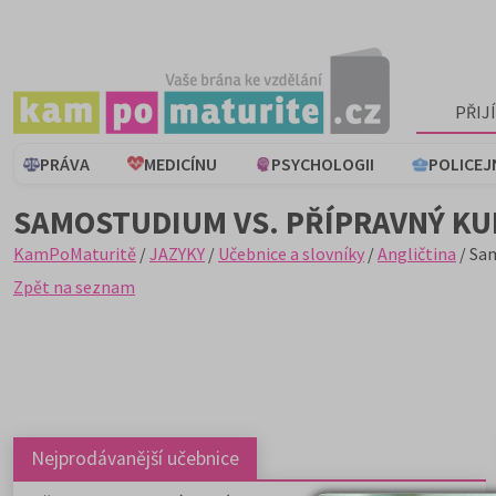
PŘIJ
PRÁVA
MEDICÍNU
PSYCHOLOGII
POLICEJ
SAMOSTUDIUM VS. PŘÍPRAVNÝ KUR
KamPoMaturitě
/
JAZYKY
/
Učebnice a slovníky
/
Angličtina
/ Sam
Zpět na seznam
Nejprodávanější učebnice