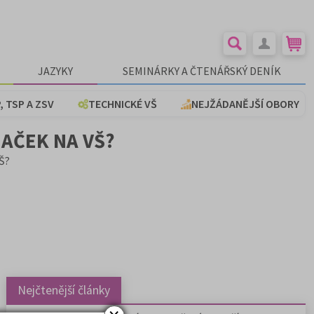
JAZYKY
SEMINÁRKY A ČTENÁŘSKÝ DENÍK
, TSP A ZSV
TECHNICKÉ VŠ
NEJŽÁDANĚJŠÍ OBORY
AČEK NA VŠ?
VŠ?
Nejčtenější články