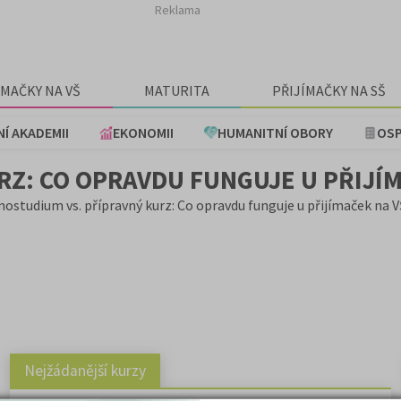
Reklama
ÍMAČKY NA VŠ
MATURITA
PŘIJÍMAČKY NA SŠ
NÍ AKADEMII
EKONOMII
HUMANITNÍ OBORY
OSP
Z: CO OPRAVDU FUNGUJE U PŘIJÍM
ostudium vs. přípravný kurz: Co opravdu funguje u přijímaček na 
Nejžádanější kurzy