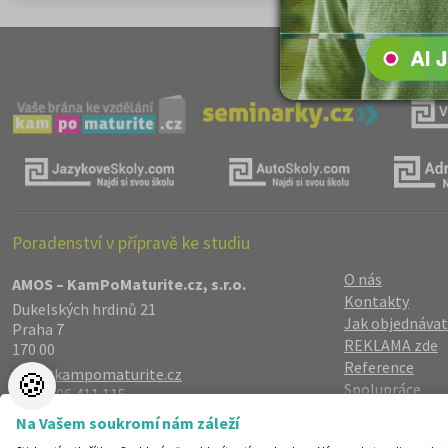
Poradenství v přípravě ke studiu
O nás
AMOS – KamPoMaturite.cz, s.r.o.
Kontakty
Dukelských hrdinů 21
Jak objednávat
Praha 7
REKLAMA zde
170 00
Reference
info@kampomaturite.cz
🍪
Spolupráce
+420 606 411 115
Registrace
/
Lo
Na Vašem soukromí nám záleží
Zásady zpraco