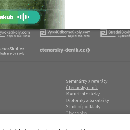
Naše projekty
Seminárky a referáty
Čtenářský deník
Maturitní otázky
Diplomky a bakalářky
Studijní podklady
Životopisy
gin
Přijímací zkoušky
vání OÚ
Katalog škol