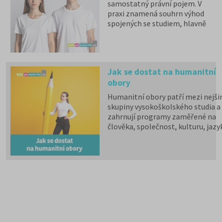
samostatný právní pojem. V
praxi znamená souhrn výhod
spojených se studiem, hlavně
zdravotní pojištění hrazené
státem, studentské slevy na
dopravu a další.
Jak se dostat na humanitní
obory
Humanitní obory patří mezi nejšir
skupiny vysokoškolského studia a
zahrnují programy zaměřené na
člověka, společnost, kulturu, jazy
vzdělávání i komunikaci.
Psychologii, filozofii, logiku,
politologii, sociologii, sociální
politiku a sociální práci, historick
vědy, filologii, pedagogiku,
informační studia a knihovnictví,
překladatelství a tlumočnictví,
obecnou teorii a dějiny umění a
kultury a další programy a obory l