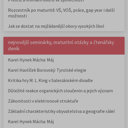
Rozcestník po maturitě: VŠ, VOŠ, práce, gap year i další
možnosti
Jak se dostat na nejžádanější obory vysokých škol
nejnovější seminárky, maturitní otázky a čtenářsky
deník
Karel Hynek Mácha: Máj
Karel Havlíček Borovský: Tyrolské elegie
Kritika hry M. L. King v Salesiánském divadle
Důležité reakce organických sloučenin a jejich význam
Zákonitosti v elektronové struktuře
Základní charakteristiky obyvatelstva a geografie sídel
Karel Hynek Mácha: Máj