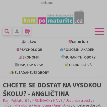
Reklama
PRÁVA
MEDICÍNU
PSYCHOLOGII
POLICEJNÍ AKADEMII
EKONOMII
HUMANITNÍ OBORY
OSP, TSP A ZSV
TECHNICKÉ VŠ
NEJŽÁDANĚJŠÍ OBORY
CHCETE SE DOSTAT NA VYSOKOU
ŠKOLU? - ANGLIČTINA
KamPoMaturitě
/
PŘIJÍMAČKY NA VŠ
/
Učebnice a testy
/
Třídění dle oborů
/
Angličtina - Anglistika
/ Chcete se dostat