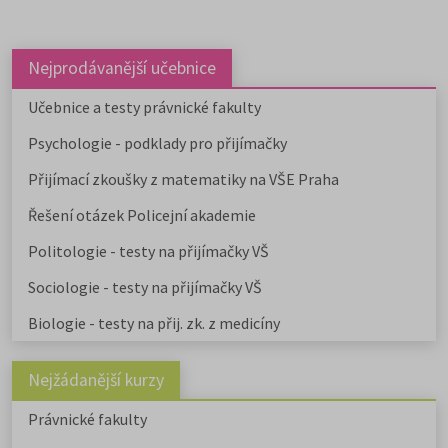
studovat na 59 fakultách veřejnýc
vysokých škol. Humanitní obory j
dále v nabídce na 9 soukromých
vysokých školách. Učitelské obory
Nejprodávanější učebnice
můžete studovat na 9 pedagogick
fakultách, dvou institutech a jed
Učebnice a testy právnické fakulty
ústavu, a téměř na všech veřejnýc
Psychologie - podklady pro přijímačky
vysokých školách od uměleckých 
po ekonomické či technické.
Přijímací zkoušky z matematiky na VŠE Praha
Pedagogicky zaměřené obory
nabízejí také soukromé vysoké
Řešení otázek Policejní akademie
školy.
Učitelské
,
ekonomicky
zaměřené obory a
obory psycholo
Politologie - testy na přijímačky VŠ
uvádíme v samostatném článku.
Chystáte se na humanitní ob
Sociologie - testy na přijímačky VŠ
Stáhněte si zdarma e-book s
Biologie - testy na přij. zk. z medicíny
přehledem humanitních fakult,
informacemi o přijímacím řízení a
tipy pro výběr studia.
Nejžádanější kurzy
Právnické fakulty