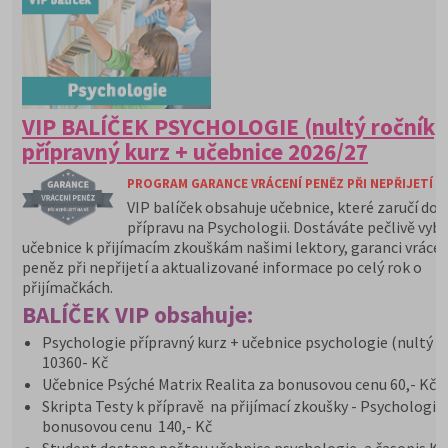
VIP BALÍČEK PSYCHOLOGIE (nultý ročník)
přípravný kurz + učebnice 2026/27
PROGRAM GARANCE VRÁCENÍ PENĚZ PŘI NEPŘIJETÍ N
VIP balíček obsahuje učebnice, které zaručí do
přípravu na Psychologii. Dostáváte pečlivě vyb
učebnice k přijímacím zkouškám našimi lektory, garanci vrácen
peněz při nepřijetí a aktualizované informace po celý rok o
přijímačkách.
BALÍČEK VIP obsahuje:
Psychologie přípravný kurz + učebnice psychologie (nultý r
10360- Kč
Učebnice Psýché Matrix Realita za bonusovou cenu 60,- Kč
Skripta Testy k přípravě na přijímací zkoušky - Psychologie
bonusovou cenu 140,- Kč