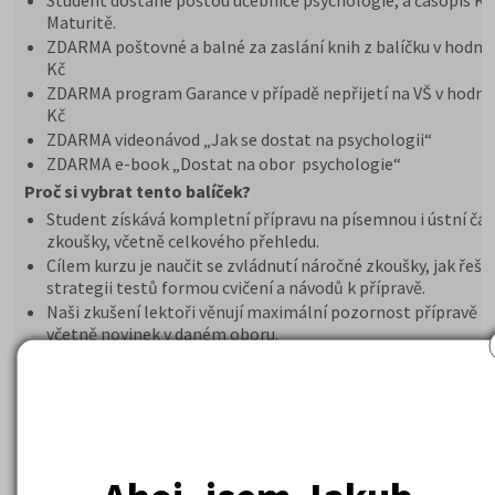
Student dostane poštou učebnice psychologie, a časopis K
Maturitě.
ZDARMA poštovné a balné za zaslání knih z balíčku v hodno
Kč
ZDARMA program Garance v případě nepřijetí na VŠ v hodno
Kč
ZDARMA videonávod „Jak se dostat na psychologii“
ZDARMA e-book „Dostat na obor psychologie“
Proč si vybrat tento balíček?
Student získává kompletní přípravu na písemnou i ústní čás
zkoušky, včetně celkového přehledu.
Cílem kurzu je naučit se zvládnutí náročné zkoušky, jak řešit
strategii testů formou cvičení a návodů k přípravě.
Naši zkušení lektoři věnují maximální pozornost přípravě n
včetně novinek v daném oboru.
Dle našich obchodních podmínek –
u nultých
ročníků poskytujeme garanci vrácení peněz v případě nepřij
daný obor
Využití Programu GARANCE, je pro studenty velkou výhodou
Student dostane poštou učebnice psychologie, a časopis K
Maturitě.