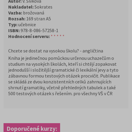
Autor:
V. Sivková
Nakladatel:
Sokrates
Vazba:
brožovaná
Rozsah:
169 stran A5
Typ:
učebnice
ISBN:
978-8-086-57258-1
Hodnocení serveru:
* * * * *
Chcete se dostat na vysokou školu? - angličtina
Kniha je jedinečnou pomůckou určenou uchazečům o
studium na vysokých školách, kteří si chtějí zopakovat
jednodušší i složitější gramatické či lexikální jevy a tyto
zábavnou formou testových otázek procvičit. Publikace
se skládá ze dvou konzistentních celků zahrnujících
shrnutí gramatiky, včetně přehledných tabulek a také
500 testových otázek s řešením. pro všechny VŠ v ČR
Doporučené kurzy: