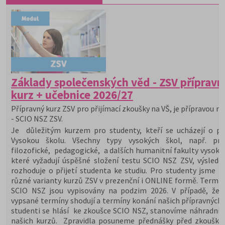
Základy společenských věd - ZSV přípravn
kurz + učebnice 2026/27
Přípravný kurz ZSV pro přijímací zkoušky na VŠ, je přípravou na
- SCIO NSZ ZSV.
Je důležitým kurzem pro studenty, kteří se ucházejí o při
Vysokou školu. Všechny typy vysokých škol, např. prá
filozofické, pedagogické, a dalších humanitní fakulty vysoký
které vyžadují úspěšné složení testu SCIO NSZ ZSV, výslede
rozhoduje o přijetí studenta ke studiu. Pro studenty jsme př
různé varianty kurzů ZSV v prezenční i ONLINE formě. Termín
SCIO NSZ jsou vypisovány na podzim 2026. V případě, že 
vypsané termíny shodují a termíny konání našich přípravných 
studenti se hlásí ke zkoušce SCIO NSZ, stanovíme náhradní 
našich kurzů. Zpravidla posuneme přednášky před zkoušky,