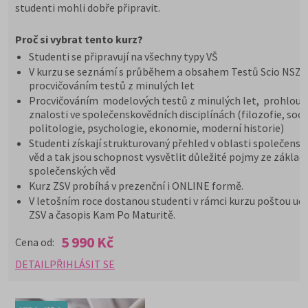
studenti mohli dobře připravit.
Proč si vybrat tento kurz?
Studenti se připravují na všechny typy VŠ
V kurzu se seznámí s průběhem a obsahem Testů Scio NSZ Z
procvičováním testů z minulých let
Procvičováním modelových testů z minulých let, prohloub
znalosti ve společenskovědních disciplínách (filozofie, soci
politologie, psychologie, ekonomie, moderní historie)
Studenti získají strukturovaný přehled v oblasti společensk
věd a tak jsou schopnost vysvětlit důležité pojmy ze základ
společenských věd
Kurz ZSV probíhá v prezenční i ONLINE formě.
V letošním roce dostanou studenti v rámci kurzu poštou uče
ZSV a časopis Kam Po Maturitě.
5 990 Kč
Cena od:
DETAIL
PŘIHLÁSIT SE