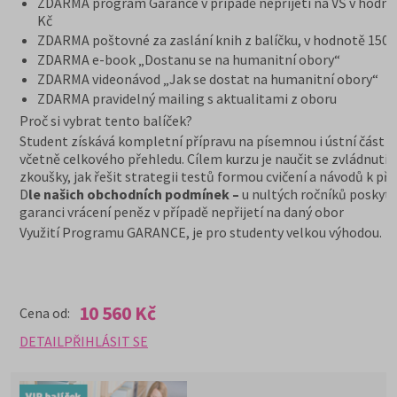
ZDARMA program Garance v případě nepřijetí na VŠ v hodno
Kč
ZDARMA poštovné za zaslání knih z balíčku, v hodnotě 150 
ZDARMA e-book „Dostanu se na humanitní obory“
ZDARMA videonávod „Jak se dostat na humanitní obory“
ZDARMA pravidelný mailing s aktualitami z oboru
Proč si vybrat tento balíček?
Student získává kompletní přípravu na písemnou i ústní část z
včetně celkového přehledu. Cílem kurzu je naučit se zvládnutí
zkoušky, jak řešit strategii testů formou cvičení a návodů k pří
D
le našich obchodních podmínek –
u nultých ročníků poskyt
garanci vrácení peněz v případě nepřijetí na daný obor
Využití Programu GARANCE, je pro studenty velkou výhodou.
10 560 Kč
Cena od:
DETAIL
PŘIHLÁSIT SE