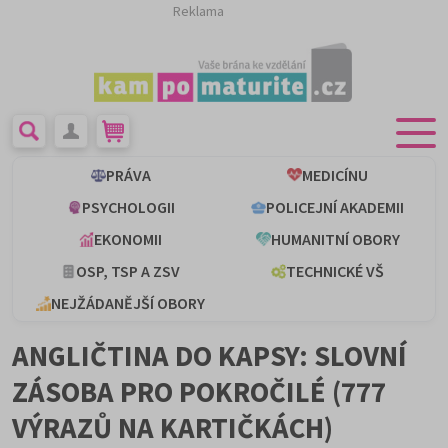
Reklama
PRÁVA
MEDICÍNU
PSYCHOLOGII
POLICEJNÍ AKADEMII
EKONOMII
HUMANITNÍ OBORY
OSP, TSP A ZSV
TECHNICKÉ VŠ
NEJŽÁDANĚJŠÍ OBORY
ANGLIČTINA DO KAPSY: SLOVNÍ
ZÁSOBA PRO POKROČILÉ (777
VÝRAZŮ NA KARTIČKÁCH)