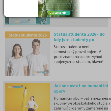
matematikou a cizím
jazykem a zůstává povinná
zkouška z českého jazyka a
literatury. Stáhněte si zdarma
e-book
s podrobnými
informacemi.
Status studenta 2026 - do
kdy jste studenty po
maturitě?
Status studenta není
samostatný právní pojem. V
praxi znamená souhrn výhod
spojených se studiem, hlavně
zdravotní pojištění hrazené
státem, studentské slevy na
dopravu a další.
Jak se dostat na humanitní
obory
Humanitní obory patří mezi nejšir
skupiny vysokoškolského studia a
zahrnují programy zaměřené na