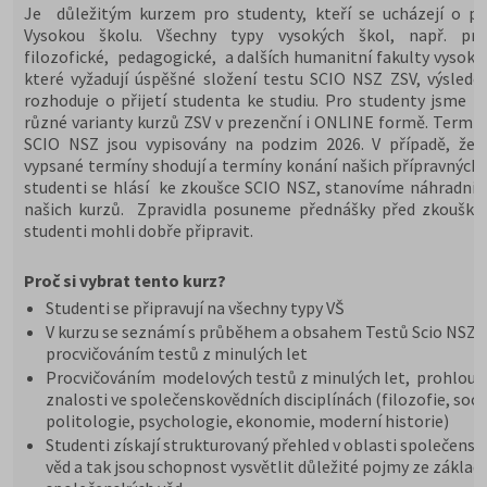
Je důležitým kurzem pro studenty, kteří se ucházejí o při
Vysokou školu. Všechny typy vysokých škol, např. prá
filozofické, pedagogické, a dalších humanitní fakulty vysoký
které vyžadují úspěšné složení testu SCIO NSZ ZSV, výslede
rozhoduje o přijetí studenta ke studiu. Pro studenty jsme př
různé varianty kurzů ZSV v prezenční i ONLINE formě. Termín
SCIO NSZ jsou vypisovány na podzim 2026. V případě, že 
vypsané termíny shodují a termíny konání našich přípravných 
studenti se hlásí ke zkoušce SCIO NSZ, stanovíme náhradní 
našich kurzů. Zpravidla posuneme přednášky před zkoušky,
studenti mohli dobře připravit.
Proč si vybrat tento kurz?
Studenti se připravují na všechny typy VŠ
V kurzu se seznámí s průběhem a obsahem Testů Scio NSZ Z
procvičováním testů z minulých let
Procvičováním modelových testů z minulých let, prohloub
znalosti ve společenskovědních disciplínách (filozofie, soci
politologie, psychologie, ekonomie, moderní historie)
Studenti získají strukturovaný přehled v oblasti společensk
věd a tak jsou schopnost vysvětlit důležité pojmy ze základ