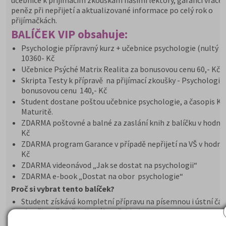
učebnice k přijímacím zkouškám našimi lektory, garanci vrácen
peněz při nepřijetí a aktualizované informace po celý rok o
přijímačkách.
BALÍČEK VIP obsahuje:
Psychologie přípravný kurz + učebnice psychologie (nultý r
10360- Kč
Učebnice Psýché Matrix Realita za bonusovou cenu 60,- Kč
Skripta Testy k přípravě na přijímací zkoušky - Psychologie
bonusovou cenu 140,- Kč
Student dostane poštou učebnice psychologie, a časopis K
Maturitě.
ZDARMA poštovné a balné za zaslání knih z balíčku v hodno
Kč
ZDARMA program Garance v případě nepřijetí na VŠ v hodno
Kč
ZDARMA videonávod „Jak se dostat na psychologii“
ZDARMA e-book „Dostat na obor psychologie“
Proč si vybrat tento balíček?
Student získává kompletní přípravu na písemnou i ústní čás
zkoušky, včetně celkového přehledu.
Cílem kurzu je naučit se zvládnutí náročné zkoušky, jak řešit