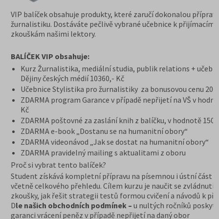
VIP balíček obsahuje produkty, které zaručí dokonalou příprav
žurnalistiku. Dostáváte pečlivě vybrané učebnice k přijímacím
zkouškám našimi lektory.
BALÍČEK VIP obsahuje:
Kurz Žurnalistika, mediální studia, publik relations + učebn
Dějiny českých médií 10360,- Kč
Učebnice Stylistika pro žurnalistiky za bonusovou cenu 200
ZDARMA program Garance v případě nepřijetí na VŠ v hodno
Kč
ZDARMA poštovné za zaslání knih z balíčku, v hodnotě 150 
ZDARMA e-book „Dostanu se na humanitní obory“
ZDARMA videonávod „Jak se dostat na humanitní obory“
ZDARMA pravidelný mailing s aktualitami z oboru
Proč si vybrat tento balíček?
Student získává kompletní přípravu na písemnou i ústní část z
včetně celkového přehledu. Cílem kurzu je naučit se zvládnutí
zkoušky, jak řešit strategii testů formou cvičení a návodů k pří
D
le našich obchodních podmínek –
u nultých ročníků poskyt
garanci vrácení peněz v případě nepřijetí na daný obor