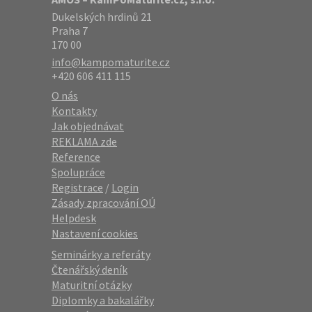
Dukelských hrdinů 21
Praha 7
170 00
info@kampomaturite.cz
+420 606 411 115
O nás
Kontakty
Jak objednávat
REKLAMA zde
Reference
Spolupráce
Registrace
/
Login
Zásady zpracování OÚ
Helpdesk
Nastavení cookies
Seminárky a referáty
Čtenářský deník
Maturitní otázky
Diplomky a bakalářky