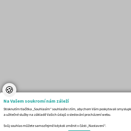
🍪
Na Vašem soukromí nám záleží
Stisknutím tlačítka „Souhlasím“ souhlasíte s tím, abychom Vám poskytovali smyslup
219 Kč
Cena:
(běžná cena 229 Kč)
a užitečné služby na základě Vašich údajů o sledování procházení webu.
Skladem (doručení do tří dnů)
Svůj souhlas můžete samozřejmě kdykoli změnit v části „Nastavení“.
OBJEDNAT