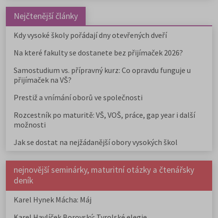
Nejčtenější články
Kdy vysoké školy pořádají dny otevřených dveří
Na které fakulty se dostanete bez přijímaček 2026?
Samostudium vs. přípravný kurz: Co opravdu funguje u
přijímaček na VŠ?
Prestiž a vnímání oborů ve společnosti
Rozcestník po maturitě: VŠ, VOŠ, práce, gap year i další
možnosti
Jak se dostat na nejžádanější obory vysokých škol
nejnovější seminárky, maturitní otázky a čtenářsky
deník
Karel Hynek Mácha: Máj
Karel Havlíček Borovský: Tyrolské elegie