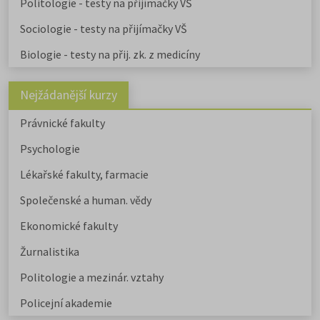
Politologie - testy na přijímačky VŠ
uvádíme v samostatném článku.
Chystáte se na humanitní ob
Sociologie - testy na přijímačky VŠ
Stáhněte si zdarma e-book s
Biologie - testy na přij. zk. z medicíny
přehledem humanitních fakult,
informacemi o přijímacím řízení a
tipy pro výběr studia.
Nejžádanější kurzy
Právnické fakulty
Psychologie
Lékařské fakulty, farmacie
Společenské a human. vědy
Ekonomické fakulty
Žurnalistika
Politologie a mezinár. vztahy
Policejní akademie