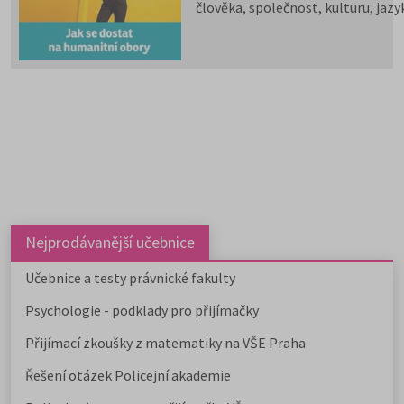
člověka, společnost, kulturu, jazy
vzdělávání i komunikaci.
Psychologii, filozofii, logiku,
politologii, sociologii, sociální
politiku a sociální práci, historick
vědy, filologii, pedagogiku,
informační studia a knihovnictví,
překladatelství a tlumočnictví,
obecnou teorii a dějiny umění a
kultury a další programy a obory l
studovat na 59 fakultách veřejnýc
vysokých škol. Humanitní obory j
dále v nabídce na 9 soukromých
vysokých školách. Učitelské obory
Nejprodávanější učebnice
můžete studovat na 9 pedagogick
fakultách, dvou institutech a jed
Učebnice a testy právnické fakulty
ústavu, a téměř na všech veřejnýc
Psychologie - podklady pro přijímačky
vysokých školách od uměleckých 
po ekonomické či technické.
Přijímací zkoušky z matematiky na VŠE Praha
Pedagogicky zaměřené obory
nabízejí také soukromé vysoké
Řešení otázek Policejní akademie
školy.
Učitelské
,
ekonomicky
zaměřené obory a
obory psycholo