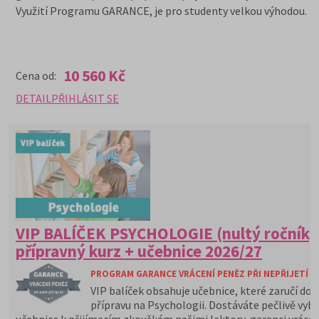
Využití Programu GARANCE, je pro studenty velkou výhodou.
10 560 Kč
Cena od:
DETAIL
PŘIHLÁSIT SE
VIP BALÍČEK PSYCHOLOGIE (nultý ročník)
přípravný kurz + učebnice 2026/27
PROGRAM GARANCE VRÁCENÍ PENĚZ PŘI NEPŘIJETÍ N
VIP balíček obsahuje učebnice, které zaručí do
přípravu na Psychologii. Dostáváte pečlivě vyb