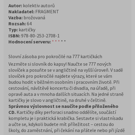
Autor:
kolektiv autorů
Nakladatel:
FRAGMENT
Vazba:
brožovaná
Rozsah:
64
Typ:
kartičky
ISBN:
978-80-253-2708-1
Hodnocení serveru:
* * *
* *
Slovní zásoba pro pokročilé na 777 kartičkách
Vezměte si slovník do kapsy! Naučte se 777 nových
slovíček a posuňte se v angličtině na vyšší úroveň. V sadě
slovíček pro pokročilé najdete výrazy, které se vám
budou hodit v běžném osobním i pracovním životě. Při
cestování, návštěvě koncertu či divadla, na úřadě, při
opravě auta a v mnoha dalších situacích. Na jedné straně
kartičky je slovo v angličtině, na druhé v češtině.
Správnou výslovnost se naučíte podle přiloženého
CD.
Kartičky díky perforaci snadno oddělíte, součástí
kompletu je i praktická krabička. Sestavte si vlastnísadu
a učte se, kdykoli budete mít příležitost – cestou do
školy, do zaměstnání, při čekání na přátele nebo při jízdě