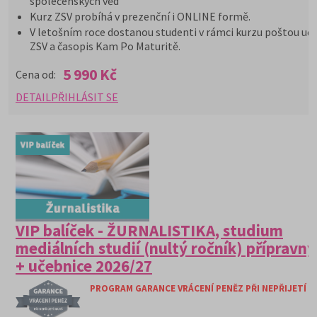
společenských věd
Kurz ZSV probíhá v prezenční i ONLINE formě.
V letošním roce dostanou studenti v rámci kurzu poštou uče
ZSV a časopis Kam Po Maturitě.
5 990 Kč
Cena od:
DETAIL
PŘIHLÁSIT SE
VIP balíček - ŽURNALISTIKA, studium
mediálních studií (nultý ročník) přípravný
+ učebnice 2026/27
PROGRAM GARANCE VRÁCENÍ PENĚZ PŘI NEPŘIJETÍ N