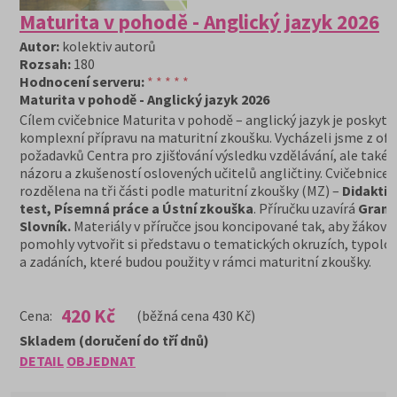
Maturita v pohodě - Anglický jazyk 2026
Autor:
kolektiv autorů
Rozsah:
180
Hodnocení serveru:
* * * * *
Maturita v pohodě - Anglický jazyk 2026
Cílem cvičebnice Maturita v pohodě – anglický jazyk je poskyt
komplexní přípravu na maturitní zkoušku. Vycházeli jsme z ofic
požadavků Centra pro zjišťování výsledku vzdělávání, ale také 
názoru a zkušeností oslovených učitelů angličtiny. Cvičebnice j
rozdělena na tři části podle maturitní zkoušky (MZ) –
Didaktic
test, Písemná práce a Ústní zkouška
. Příručku uzavírá
Grama
Slovník.
Materiály v příručce jsou koncipované tak, aby žákovi
pomohly vytvořit si představu o tematických okruzích, typolog
a zadáních, které budou použity v rámci maturitní zkoušky.
420 Kč
Cena:
(běžná cena 430 Kč)
Skladem (doručení do tří dnů)
DETAIL
OBJEDNAT