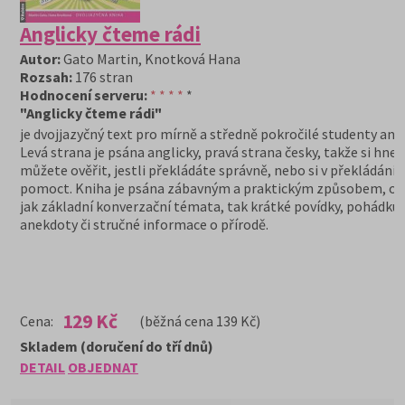
Anglicky čteme rádi
Autor:
Gato Martin, Knotková Hana
Rozsah:
176 stran
Hodnocení serveru:
* * * *
*
"Anglicky čteme rádi"
je dvojjazyčný text pro mírně a středně pokročilé studenty angl
Levá strana je psána anglicky, pravá strana česky, takže si hned
můžete ověřit, jestli překládáte správně, nebo si v překládání
pomoct. Kniha je psána zábavným a praktickým způsobem, ob
jak základní konverzační témata, tak krátké povídky, pohádku, 
anekdoty či stručné informace o přírodě.
129 Kč
Cena:
(běžná cena 139 Kč)
Skladem (doručení do tří dnů)
DETAIL
OBJEDNAT