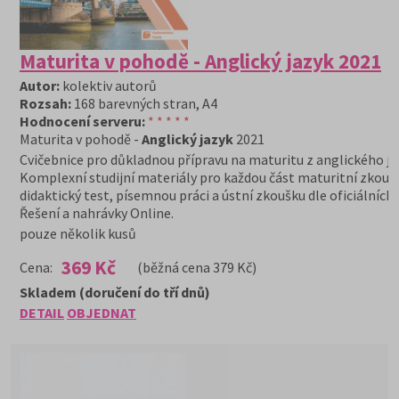
Maturita v pohodě - Anglický jazyk 2021
Autor:
kolektiv autorů
Rozsah:
168 barevných stran, A4
Hodnocení serveru:
* * * * *
Maturita v pohodě -
Anglický jazyk
2021
Cvičebnice pro důkladnou přípravu na maturitu z anglického ja
Komplexní studijní materiály pro každou část maturitní zkouš
didaktický test, písemnou práci a ústní zkoušku dle oficiálních 
Řešení a nahrávky Online.
pouze několik kusů
369 Kč
Cena:
(běžná cena 379 Kč)
Skladem (doručení do tří dnů)
DETAIL
OBJEDNAT