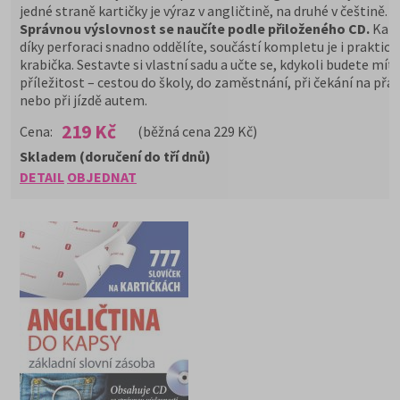
jedné straně kartičky je výraz v angličtině, na druhé v češtině.
Správnou výslovnost se naučíte podle přiloženého CD.
Kart
díky perforaci snadno oddělíte, součástí kompletu je i praktick
krabička. Sestavte si vlastní sadu a učte se, kdykoli budete mít
příležitost – cestou do školy, do zaměstnání, při čekání na přá
nebo při jízdě autem.
219 Kč
Cena:
(běžná cena 229 Kč)
Skladem (doručení do tří dnů)
DETAIL
OBJEDNAT