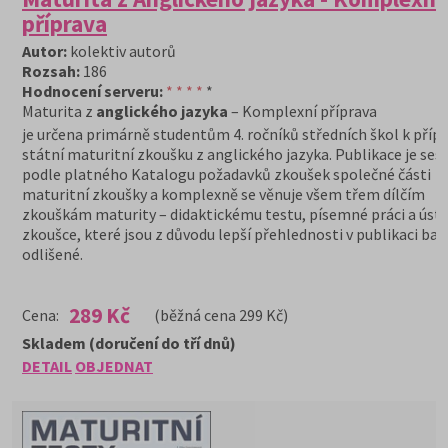
příprava
Autor:
kolektiv autorů
Rozsah:
186
Hodnocení serveru:
* * * *
*
Maturita z
anglického jazyka
– Komplexní příprava
je určena primárně studentům 4. ročníků středních škol k příp
státní maturitní zkoušku z anglického jazyka. Publikace je ses
podle platného Katalogu požadavků zkoušek společné části
maturitní zkoušky a komplexně se věnuje všem třem dílčím
zkouškám maturity – didaktickému testu, písemné práci a ústn
zkoušce, které jsou z důvodu lepší přehlednosti v publikaci ba
odlišené.
289 Kč
Cena:
(běžná cena 299 Kč)
Skladem (doručení do tří dnů)
DETAIL
OBJEDNAT