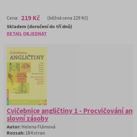
219 Kč
Cena:
(běžná cena 229 Kč)
Skladem (doručení do tří dnů)
DETAIL
OBJEDNAT
Cvičebnice angličtiny 1 - Procvičování ang
slovní zásoby
Autor:
Helena Flámová
Rozsah:
184 stran