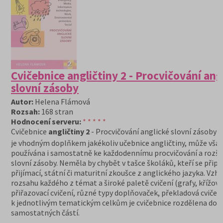
Cvičebnice angličtiny 2 - Procvičování ang
slovní zásoby
Autor:
Helena Flámová
Rozsah:
168 stran
Hodnocení serveru:
* * * * *
Cvičebnice
angličtiny 2
- Procvičování anglické slovní zásoby
je vhodným doplňkem jakékoliv učebnice angličtiny, může však
používána i samostatně ke každodennímu procvičování a rozši
slovní zásoby. Neměla by chybět v tašce školáků, kteří se připra
přijímací, státní či maturitní zkoušce z anglického jazyka. Vzh
rozsahu každého z témat a široké paletě cvičení (grafy, křížovk
přiřazovací cvičení, různé typy doplňovaček, překladová cvičení 
k jednotlivým tematickým celkům je cvičebnice rozdělena do 
samostatných částí.