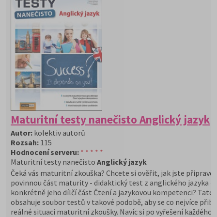
Maturitní testy nanečisto Anglický jazyk
Autor:
kolektiv autorů
Rozsah:
115
Hodnocení serveru:
* * * * *
Maturitní testy nanečisto
Anglický jazyk
Čeká vás maturitní zkouška? Chcete si ověřit, jak jste připraven
povinnou část maturity - didaktický test z anglického jazyka -
konkrétně jeho dílčí část Čtení a jazykovou kompetenci? Tato 
obsahuje soubor testů v takové podobě, aby se co nejvíce přiblí
reálné situaci maturitní zkoušky. Navíc si po vyřešení každého 