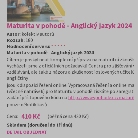
Maturita v pohodě - Anglický jazyk 2024
Autor:
kolektiv autorů
Rozsah:
180
Hodnocení serveru:
* * * * *
Maturita v pohodě - Anglický jazyk 2024
Cílem je poskytnout komplexní přípravu na maturitní zkoušku.
Vycházeli jsme z oficiálních požadavků Centra pro zjišťování v
vzdělávání, ale také z názoru a zkušeností oslovených učitelů
angličtiny.
jsou k dispozici řešení online. Vypracovaná řešení a online mate
(včetně nahrávek) pro Maturitu v pohodě získáte po zaregistro
zadání přístupového kódu na
http://www.vpohode.cz/maturita
pouze několik kusů
410 Kč
Cena:
(běžná cena 420 Kč)
Skladem (doručení do tří dnů)
DETAIL
OBJEDNAT