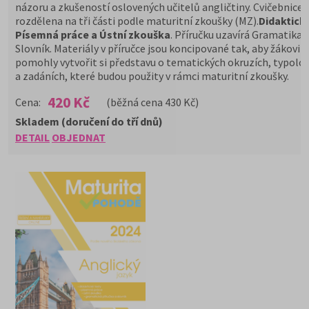
názoru a zkušeností oslovených učitelů angličtiny. Cvičebnice j
rozdělena na tři části podle maturitní zkoušky (MZ).
Didaktický
Písemná práce a Ústní zkouška
. Příručku uzavírá Gramatika 
Slovník. Materiály v příručce jsou koncipované tak, aby žákovi
pomohly vytvořit si představu o tematických okruzích, typolog
a zadáních, které budou použity v rámci maturitní zkoušky.
420 Kč
Cena:
(běžná cena 430 Kč)
Skladem (doručení do tří dnů)
DETAIL
OBJEDNAT