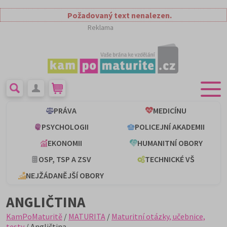
Požadovaný text nenalezen.
Reklama
PRÁVA
MEDICÍNU
PSYCHOLOGII
POLICEJNÍ AKADEMII
EKONOMII
HUMANITNÍ OBORY
OSP, TSP A ZSV
TECHNICKÉ VŠ
NEJŽÁDANĚJŠÍ OBORY
ANGLIČTINA
KamPoMaturitě
/
MATURITA
/
Maturitní otázky, učebnice,
testy
/ Angličtina