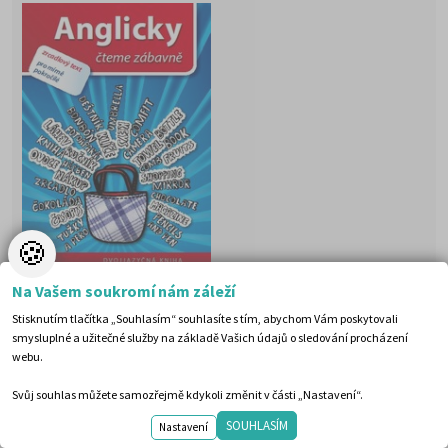
🍪
Anglicky čteme zábavně
Na Vašem soukromí nám záleží
Autor:
Gato Martin, Knotková Hana
Stisknutím tlačítka „Souhlasím“ souhlasíte s tím, abychom Vám poskytovali
Rozsah:
160 stran
smysluplné a užitečné služby na základě Vašich údajů o sledování procházení
Hodnocení serveru:
* * * *
*
webu.
"Anglicky
čteme zábavně"
Svůj souhlas můžete samozřejmě kdykoli změnit v části „Nastavení“.
je dvojjazyčný text pro mírně a středně pokročilé studenty angl
Levá strana je psána anglicky, pravá strana česky, takže si hned
SOUHLASÍM
Nastavení
můžete ověřit, jestli překládáte správně, nebo si v překládání