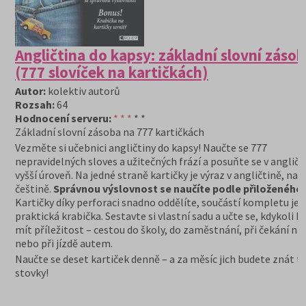
Angličtina do kapsy: základní slovní záso
(777 slovíček na kartičkách)
Autor:
kolektiv autorů
Rozsah:
64
Hodnocení serveru:
* * *
* *
Základní slovní zásoba na 777 kartičkách
Vezměte si učebnici angličtiny do kapsy! Naučte se 777
nepravidelných sloves a užitečných frází a posuňte se v angličt
vyšší úroveň. Na jedné straně kartičky je výraz v angličtině, na 
češtině.
Správnou výslovnost se naučíte podle přiloženého
Kartičky díky perforaci snadno oddělíte, součástí kompletu je i
praktická krabička. Sestavte si vlastní sadu a učte se, kdykoli 
mít příležitost – cestou do školy, do zaměstnání, při čekání na
nebo při jízdě autem.
Naučte se deset kartiček denně – a za měsíc jich budete znát tř
stovky!