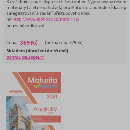
K cvičebnici jsou k dispozici řešení online. Vypracovaná řešení a
materiály (včetně nahrávek) pro Maturitu v pohodě získáte po
zaregistrování a zadání přístupového kódu
na
http://www.vpohode.cz/maturita/
.
pouze několik kusů
369 Kč
Cena:
(běžná cena 379 Kč)
Skladem (doručení do tří dnů)
DETAIL
OBJEDNAT