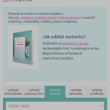
Připravte se s námi na maturitu! Najdete u
nás
testy
,
učebnice
,
maturitní otázky
a
přípravné kurzy
k maturitě
z němčiny, matematiky, českého jazyka a angličtiny.
Jak udělat maturitu?
Stáhněte si
zdarma e-book
,
vyzkoušejte test a podívejte se na
doporučenou přípravu k
maturitní zkoušce.
vyhledej
vyhledej
vyhledej
vyhledej
vyhledej
školu/fakultu
přípravný kurz
učebnici
seminárku
ve fulltextu