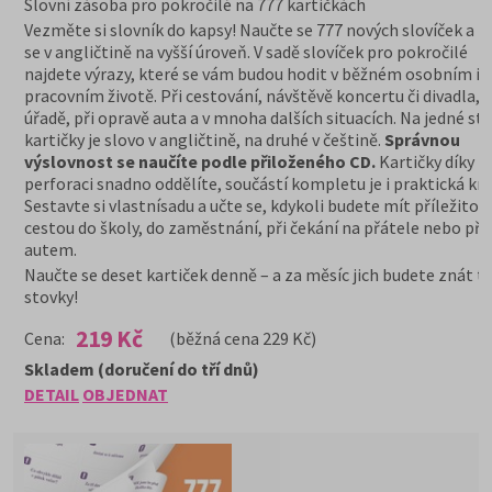
Slovní zásoba pro pokročilé na 777 kartičkách
Vezměte si slovník do kapsy! Naučte se 777 nových slovíček a 
se v angličtině na vyšší úroveň. V sadě slovíček pro pokročilé
najdete výrazy, které se vám budou hodit v běžném osobním i
pracovním životě. Při cestování, návštěvě koncertu či divadla, 
úřadě, při opravě auta a v mnoha dalších situacích. Na jedné st
kartičky je slovo v angličtině, na druhé v češtině.
Správnou
výslovnost se naučíte podle přiloženého CD.
Kartičky díky
perforaci snadno oddělíte, součástí kompletu je i praktická kra
Sestavte si vlastnísadu a učte se, kdykoli budete mít příležitost
cestou do školy, do zaměstnání, při čekání na přátele nebo při 
autem.
Naučte se deset kartiček denně – a za měsíc jich budete znát tř
stovky!
219 Kč
Cena:
(běžná cena 229 Kč)
Skladem (doručení do tří dnů)
DETAIL
OBJEDNAT