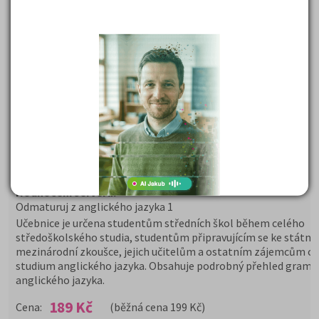
Odmaturuj z anglického jazyka 1
Autor:
Mgr. Juraj Belán
Rozsah:
256 str.
Hodnocení serveru:
* * * * *
Odmaturuj z anglického jazyka 1
Učebnice je určena studentům středních škol během celého
středoškolského studia, studentům připravujícím se ke státní
mezinárodní zkoušce, jejich učitelům a ostatním zájemcům o
studium anglického jazyka. Obsahuje podrobný přehled grama
anglického jazyka.
189 Kč
Cena:
(běžná cena 199 Kč)