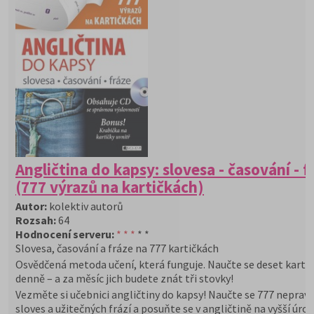
Angličtina do kapsy: slovesa - časování - f
(777 výrazů na kartičkách)
Autor:
kolektiv autorů
Rozsah:
64
Hodnocení serveru:
* * *
* *
Slovesa, časování a fráze na 777 kartičkách
Osvědčená metoda učení, která funguje. Naučte se deset karti
denně – a za měsíc jich budete znát tři stovky!
Vezměte si učebnici angličtiny do kapsy! Naučte se 777 neprav
sloves a užitečných frází a posuňte se v angličtině na vyšší úro