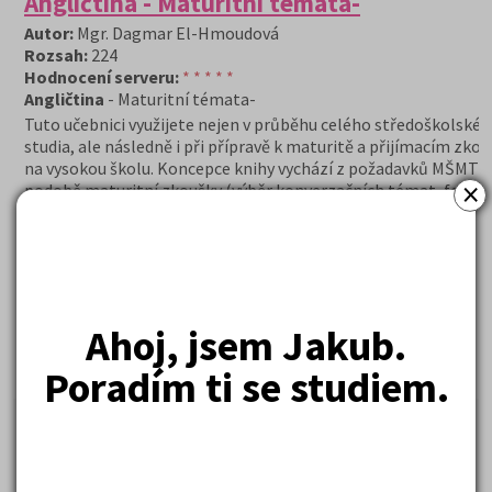
Angličtina - Maturitní témata-
Autor:
Mgr. Dagmar El-Hmoudová
Rozsah:
224
Hodnocení serveru:
* * * * *
Angličtina
- Maturitní témata-
Tuto učebnici využijete nejen v průběhu celého středoškolské
studia, ale následně i při přípravě k maturitě a přijímacím zk
na vysokou školu. Koncepce knihy vychází z požadavků MŠMT k
×
podobě maturitní zkoušky (výběr konverzačních témat, forma
cvičení, slovní zásoba).
234 Kč
Cena:
(běžná cena 244 Kč)
Ahoj, jsem Jakub.
Skladem (doručení do tří dnů)
DETAIL
OBJEDNAT
Poradím ti se studiem.