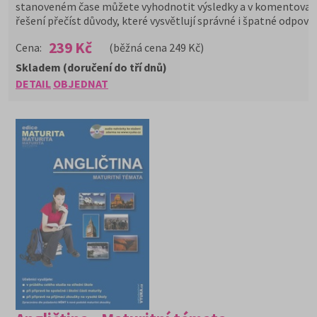
stanoveném čase můžete vyhodnotit výsledky a v komentova
řešení přečíst důvody, které vysvětlují správné i špatné odpověd
239 Kč
Cena:
(běžná cena 249 Kč)
Skladem (doručení do tří dnů)
DETAIL
OBJEDNAT