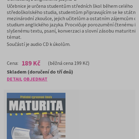
Učebnice je určena studentům středních škol během celého
středoškolského studia, studentům připravujícím se ke státní
mezinárodní zkoušce, jejich učitelům a ostatním zájemcům o
studium anglického jazyka. Procvičuje porozumění čtenému i
slyšenému textu, psaní, konverzaci a slovní zásobu maturitníc
témat.
Součástí je audio CD k úkolům.
189 Kč
Cena:
(běžná cena 199 Kč)
Skladem (doručení do tří dnů)
DETAIL
OBJEDNAT