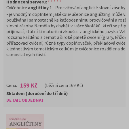
Hodnocení serveru:
* * * * *
Cvičebnice
angličtiny
1 - Procvičování anglické slovní zásoby
- je vhodným doplňkem jakékoliv učebnice angličtiny, může vš
používána i samostatně ke každodennímu procvičování a rozši
slovní zásoby. Neměla by chybět v tašce školáků, kteří se připra
přijímací, státní či maturitní zkoušce z anglického jazyka. Vzh
rozsahu každého z témat a široké paletě cvičení (grafy, křížovk
přiřazovací cvičení, různé typy doplňovaček, překladová cvičení 
k jednotlivým tematickým celkům je cvičebnice rozdělena do 
samostatných částí.
159 Kč
Cena:
(běžná cena 169 Kč)
Skladem (doručení do tří dnů)
DETAIL
OBJEDNAT