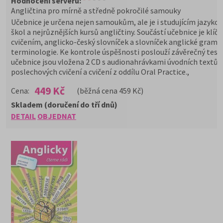
Hodnocení serveru:
* *
* * *
Angličtina pro mírně a středně pokročilé samouky
Učebnice je určena nejen samoukům, ale je i studujícím jazyko
škol a nejrůznějších kursů angličtiny. Součástí učebnice je klíč 
cvičením, anglicko-český slovníček a slovníček anglické grama
terminologie. Ke kontrole úspěšnosti poslouží závěrečný test
učebnice jsou vložena 2 CD s audionahrávkami úvodních textů,
poslechových cvičení a cvičení z oddílu Oral Practice.,
449 Kč
Cena:
(běžná cena 459 Kč)
Skladem (doručení do tří dnů)
DETAIL
OBJEDNAT