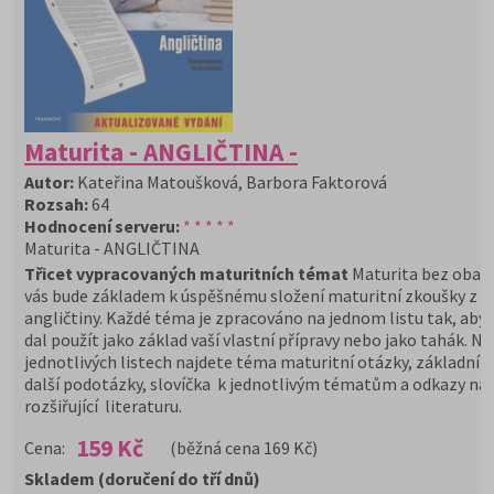
Maturita - ANGLIČTINA -
Autor:
Kateřina Matoušková, Barbora Faktorová
Rozsah:
64
Hodnocení serveru:
* * * * *
Maturita - ANGLIČTINA
Třicet vypracovaných maturitních témat
Maturita bez obav!
vás bude základem k úspěšnému složení maturitní zkoušky z
angličtiny. Každé téma je zpracováno na jednom listu tak, aby s
dal použít jako základ vaší vlastní přípravy nebo jako tahák. Na
jednotlivých listech najdete téma maturitní otázky, základní o
další podotázky, slovíčka k jednotlivým tématům a odkazy na
rozšiřující literaturu.
159 Kč
Cena:
(běžná cena 169 Kč)
Skladem (doručení do tří dnů)