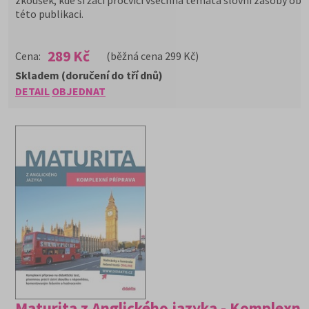
zkoušek, kde si žáci procvičí všechna témata slovní zásoby obs
této publikaci.
289 Kč
Cena:
(běžná cena 299 Kč)
Skladem (doručení do tří dnů)
DETAIL
OBJEDNAT
Maturita z Anglického jazyka - Komplexní