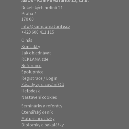
AMOS – KamPoMaturite.cz, s.r.o.
Dukelských hrdinů 21
Praha 7
170 00
info@kampomaturite.cz
+420 606 411 115
O nás
Kontakty
Jak objednávat
REKLAMA zde
Reference
Spolupráce
Registrace
/
Login
Zásady zpracování OÚ
Helpdesk
Nastavení cookies
Seminárky a referáty
Čtenářský deník
Maturitní otázky
Diplomky a bakalářky