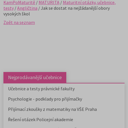
KamPoMaturitě
/
MATURITA
/
Maturitní otázky, učebnice,
testy
/
Angličtina
/ Jak se dostat na nejžádanější obory
vysokých škol
Zpět na seznam
Nejprodávanější učebnice
Učebnice a testy právnické fakulty
Psychologie - podklady pro přijímačky
Přijímací zkoušky z matematiky na VŠE Praha
Řešení otázek Policejní akademie