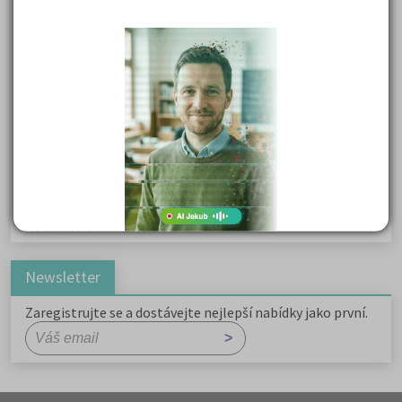
Karel Havlíček Borovský: Tyrolské elegie
Kritika hry M. L. King v Salesiánském divadle
Důležité reakce organických sloučenin a jejich význam
Zákonitosti v elektronové struktuře
Základní charakteristiky obyvatelstva a geografie sídel
Karel Hynek Mácha: Máj
Karel Havlíček Borovský: Tyrolské elegie
Romain Rolland: Petr a Lucie
Newsletter
Zaregistrujte se a dostávejte nejlepší nabídky jako první.