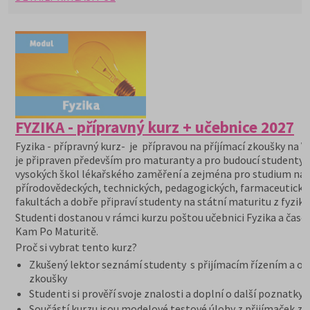
FYZIKA - přípravný kurz + učebnice 2027
Fyzika - přípravný kurz- je přípravou na příjímací zkoušky na V
je připraven především pro maturanty a pro budoucí studenty
vysokých škol lékařského zaměření a zejména pro studium na
přírodovědeckých, technických, pedagogických, farmaceutický
fakultách a dobře připraví studenty na státní maturitu z fyziky.
Studenti dostanou v rámci kurzu poštou učebnici Fyzika a časo
Kam Po Maturitě.
Proč si vybrat tento kurz?
Zkušený lektor seznámí studenty s přijímacím řízením a or
zkoušky
Studenti si prověří svoje znalosti a doplní o další poznatky
Součástí kurzu jsou modelové testové úlohy z přijímaček z