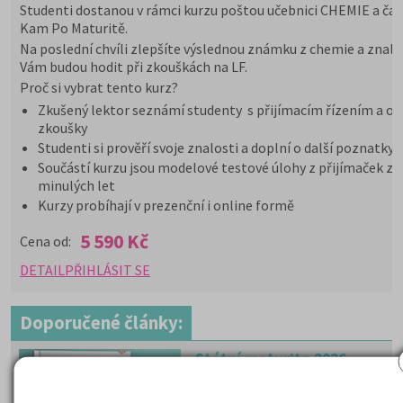
Studenti dostanou v rámci kurzu poštou učebnici CHEMIE a čas
Kam Po Maturitě.
Na poslední chvíli zlepšíte výslednou známku z chemie a znalo
Vám budou hodit při zkouškách na LF.
Proč si vybrat tento kurz?
Zkušený lektor seznámí studenty s přijímacím řízením a or
zkoušky
Studenti si prověří svoje znalosti a doplní o další poznatky
Součástí kurzu jsou modelové testové úlohy z přijímaček z
minulých let
Kurzy probíhají v prezenční i online formě
5 590 Kč
Cena od:
DETAIL
PŘIHLÁSIT SE
Doporučené články:
Státní maturita 2026
I v roce 2026 mohou studenti