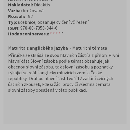
Nakladatel:
Didaktis
Vazba:
brožovaná
Rozsah:
192
Typ:
učebnice, obsahuje cvičení vč. řešení
ISBN:
978-80-7358-344-6
Hodnocení serveru:
* * * *
*
Maturita z
anglického jazyka
- Maturitní témata
Příručka se skládá ze dvou hlavních částí a z příloh. První
hlavní část Slovní zásoba podle témat obsahuje jak
obecnou slovní zásobu, tak slovní zásobu a poznatky
týkající se reálií anglicky mluvících zemí a České
republiky. Druhou hlavní část tvoří 12 zadání cvičných
ústních zkoušek, kde si žáci procvičí všechna témata
slovní zásoby obsažená v této publikaci.