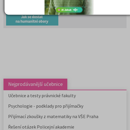
zahrnují programy zaměřené na
člověka, společnost, kulturu, jazy
vzdělávání i komunikaci.
Psychologii, filozofii, logiku,
politologii, sociologii, sociální
politiku a sociální práci, historick
vědy, filologii, pedagogiku,
informační studia a knihovnictví,
překladatelství a tlumočnictví,
obecnou teorii a dějiny umění a
kultury a další programy a obory l
studovat na 59 fakultách veřejnýc
vysokých škol. Humanitní obory j
dále v nabídce na 9 soukromých
vysokých školách. Učitelské obory
Nejprodávanější učebnice
můžete studovat na 9 pedagogick
fakultách, dvou institutech a jed
Učebnice a testy právnické fakulty
ústavu, a téměř na všech veřejnýc
Psychologie - podklady pro přijímačky
vysokých školách od uměleckých 
po ekonomické či technické.
Přijímací zkoušky z matematiky na VŠE Praha
Pedagogicky zaměřené obory
nabízejí také soukromé vysoké
Řešení otázek Policejní akademie