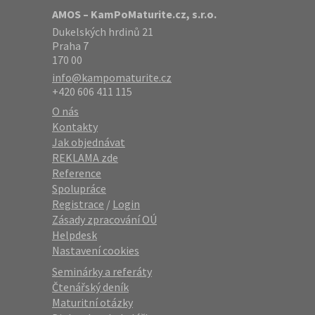
AMOS – KamPoMaturite.cz, s.r.o.
Dukelských hrdinů 21
Praha 7
170 00
info@kampomaturite.cz
+420 606 411 115
O nás
Kontakty
Jak objednávat
REKLAMA zde
Reference
Spolupráce
Registrace
/
Login
Zásady zpracování OÚ
Helpdesk
Nastavení cookies
Seminárky a referáty
Čtenářský deník
Maturitní otázky