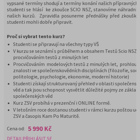
vypsané termíny shodují a termíny konání našich přípravných 
studenti se hlásí ke zkoušce SCIO NSZ, stanovíme náhradní 
našich kurzů. Zpravidla posuneme přednášky před zkoušky,
studenti mohli dobře připravit.
Proč si vybrat tento kurz?
Studenti se připravují na všechny typy VŠ
V kurzu se seznámí s průběhem a obsahem Testů Scio NSZ Z
procvičováním testů z minulých let
Procvičováním modelových testů z minulých let, prohloub
znalosti ve společenskovědních disciplínách (filozofie, soci
politologie, psychologie, ekonomie, moderní historie)
Studenti získají strukturovaný přehled v oblasti společensk
věd a tak jsou schopnost vysvětlit důležité pojmy ze základ
společenských věd
Kurz ZSV probíhá v prezenční i ONLINE formě.
V letošním roce dostanou studenti v rámci kurzu poštou uče
ZSV a časopis Kam Po Maturitě.
5 990 Kč
Cena od:
DETAIL
PŘIHLÁSIT SE