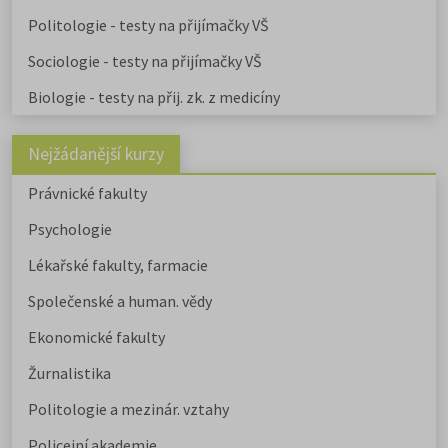
školy.
Učitelské
,
ekonomicky
zaměřené obory a
obory psycholo
Politologie - testy na přijímačky VŠ
uvádíme v samostatném článku.
Chystáte se na humanitní ob
Sociologie - testy na přijímačky VŠ
Stáhněte si zdarma e-book s
Biologie - testy na přij. zk. z medicíny
přehledem humanitních fakult,
informacemi o přijímacím řízení a
tipy pro výběr studia.
Nejžádanější kurzy
Právnické fakulty
Psychologie
Lékařské fakulty, farmacie
Společenské a human. vědy
Ekonomické fakulty
Žurnalistika
Politologie a mezinár. vztahy
Policejní akademie