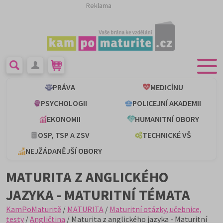
Reklama
PRÁVA
MEDICÍNU
PSYCHOLOGII
POLICEJNÍ AKADEMII
EKONOMII
HUMANITNÍ OBORY
OSP, TSP A ZSV
TECHNICKÉ VŠ
NEJŽÁDANĚJŠÍ OBORY
MATURITA Z ANGLICKÉHO
JAZYKA - MATURITNÍ TÉMATA
KamPoMaturitě
/
MATURITA
/
Maturitní otázky, učebnice,
testy
/
Angličtina
/ Maturita z anglického jazyka - Maturitní