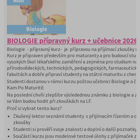
BIOLOGIE přípravný kurz + učebnice 2026
Biologie - přípravný kurz- je přípravou na příjímací zkoušky na
Kurz je připraven především pro maturanty a pro budoucí stu
vysokých škol lékařského zaměření a zejména pro studium na
přírodovědeckých, technických, pedagogických, farmaceutický
fakultách a dobře připraví studenty na státní maturitu z chemi
Studenti dostanou v rámci kurzu poštou učebnici Biologie a ča
Kam Po Maturitě.
Na poslední chvíli zlepšíte výsledednou známku z biologie a zn
se Vám budou hodit při zkouškách na LF.
Proč si vybrat tento kurz?
Zkušený lektor seznámí studenty s přijímacím řízením a or
zkoušky
Studenti si prověří svoje znalosti a doplní o další poznatky
Součástí kurzu jsou modelové testové úlohy z přijímaček z