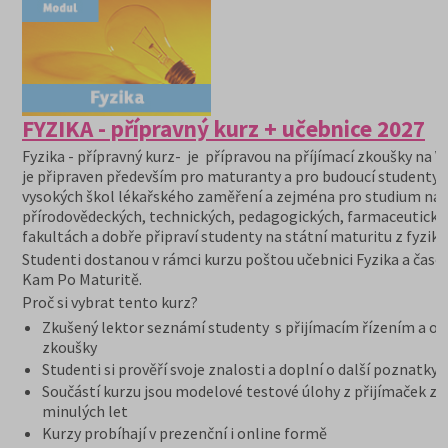
FYZIKA - přípravný kurz + učebnice 2027
Fyzika - přípravný kurz- je přípravou na příjímací zkoušky na V
je připraven především pro maturanty a pro budoucí studenty
vysokých škol lékařského zaměření a zejména pro studium na
přírodovědeckých, technických, pedagogických, farmaceutický
fakultách a dobře připraví studenty na státní maturitu z fyziky.
Studenti dostanou v rámci kurzu poštou učebnici Fyzika a časo
Kam Po Maturitě.
Proč si vybrat tento kurz?
Zkušený lektor seznámí studenty s přijímacím řízením a or
zkoušky
Studenti si prověří svoje znalosti a doplní o další poznatky
Součástí kurzu jsou modelové testové úlohy z přijímaček z
minulých let
Kurzy probíhají v prezenční i online formě