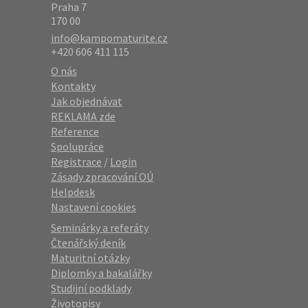
Praha 7
170 00
info@kampomaturite.cz
+420 606 411 115
O nás
Kontakty
Jak objednávat
REKLAMA zde
Reference
Spolupráce
Registrace
/
Login
Zásady zpracování OÚ
Helpdesk
Nastavení cookies
Seminárky a referáty
Čtenářský deník
Maturitní otázky
Diplomky a bakalářky
Studijní podklady
Životopisy