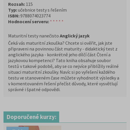
Rozsah:
115
Typ:
učebnice testy s řešením
ISBN:
9788074023774
Hodnocení serveru:
* * * * *
Maturitní testy nanečisto
Anglický jazyk
Čeká vás maturitní zkouška? Chcete si ověřit, jak jste
připraveni na povinnou část maturity - didaktický test z
anglického jazyka - konkrétně jeho dílčí část Čtení a
jazykovou kompetenci? Tato kniha obsahuje soubor
testů v takové podobě, aby se co nejvíce přiblížily reálné
situaci maturitní zkoušky. Navíc si po vyřešení každého
testu ve stanoveném čase můžete vyhodnotit výsledky a
v komentovaném řešení přečíst důvody, které vysvětlují
správné i špatné odpovědi.
Doporučené kurzy: