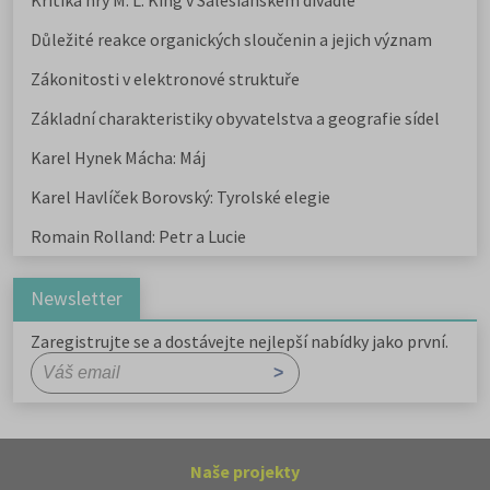
Kritika hry M. L. King v Salesiánském divadle
Důležité reakce organických sloučenin a jejich význam
Zákonitosti v elektronové struktuře
Základní charakteristiky obyvatelstva a geografie sídel
Karel Hynek Mácha: Máj
Karel Havlíček Borovský: Tyrolské elegie
Romain Rolland: Petr a Lucie
Newsletter
Zaregistrujte se a dostávejte nejlepší nabídky jako první.
Naše projekty