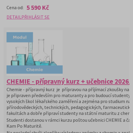
5 590 Kč
Cena od:
DETAIL
PŘIHLÁSIT SE
CHEMIE - přípravný kurz + učebnice 2026/
Chemie - přípravný kurz je přípravou na příjímací zkoušky na V
je připraven především pro maturanty a pro budoucí studenty
vysokých škol lékařského zaměření a zejména pro studium na
přírodovědeckých, technických, pedagogických, farmaceutický
fakultách a dobře připraví studenty na státní maturitu z chemi
Studenti dostanou v rámci kurzu poštou učebnici CHEMIE a čas
Kam Po Maturitě.
Na poslední chvíli zlepšíte výslednou známku z chemie a znalo