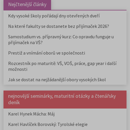
Nejčtenější články
Kdy vysoké školy pořádají dny otevřených dveří
Na které fakulty se dostanete bez přijímaček 2026?
Samostudium vs. přípravný kurz: Co opravdu funguje u
přijímaček na VŠ?
Prestiž a vnímání oborů ve společnosti
Rozcestník po maturitě: VŠ, VOŠ, práce, gap year i další
možnosti
Jak se dostat na nejžádanější obory vysokých škol
nejnovější seminárky, maturitní otázky a čtenářsky
deník
Karel Hynek Mácha: Máj
Karel Havlíček Borovský: Tyrolské elegie