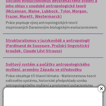
Sociální evolucionismus devatenáctého století a
jeho ohlas v soudobé antropologické teorii
(McLennan, Maine, Lubbock, Tylor, Morgan,
Frazer, Marett, Westermarck)
Práce popisuje vývoj antropologických teorií
inspirovaných Darwinovým biologickým evolucionismem.
Strukturalismus v jazykovědě a antropologii
(Ferdinand de Saussure, Pražský lingvistický
kroužek, Claude Lévi-Strauss)
Světový systém a počátky antropologického
myšlení, proměny Západu ve středověku
Práce obsahuje tři hlavní témata - Wallersteinovu teorii
světového systému, historické předpoklady vzniku
antropologického myšlení a prolomení izolacionismu
×
Západu ve středověku.
Vznik a rozvoj rasové teorie. Arthur de Gobineau a