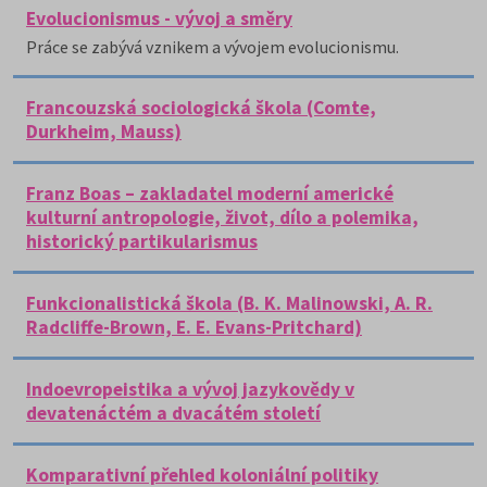
Evolucionismus - vývoj a směry
Práce se zabývá vznikem a vývojem evolucionismu.
Francouzská sociologická škola (Comte,
Durkheim, Mauss)
Franz Boas – zakladatel moderní americké
kulturní antropologie, život, dílo a polemika,
historický partikularismus
Funkcionalistická škola (B. K. Malinowski, A. R.
Radcliffe-Brown, E. E. Evans-Pritchard)
Indoevropeistika a vývoj jazykovědy v
devatenáctém a dvacátém století
Komparativní přehled koloniální politiky