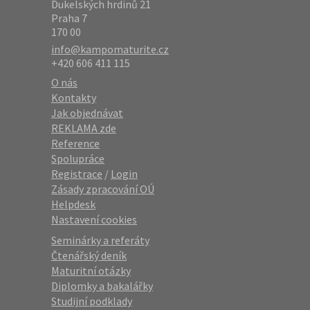
Dukelských hrdinů 21
Praha 7
170 00
info@kampomaturite.cz
+420 606 411 115
O nás
Kontakty
Jak objednávat
REKLAMA zde
Reference
Spolupráce
Registrace
/
Login
Zásady zpracování OÚ
Helpdesk
Nastavení cookies
Seminárky a referáty
Čtenářský deník
Maturitní otázky
Diplomky a bakalářky
Studijní podklady