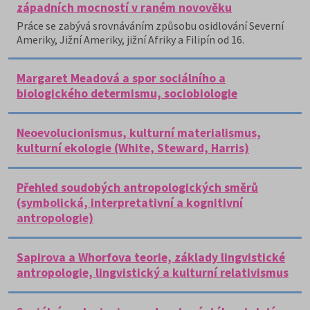
západních mocností v raném novověku
Práce se zabývá srovnáváním způsobu osidlování Severní
Ameriky, Jižní Ameriky, jižní Afriky a Filipín od 16.
Margaret Meadová a spor sociálního a
biologického determismu, sociobiologie
Neoevolucionismus, kulturní materialismus,
kulturní ekologie (White, Steward, Harris)
Přehled soudobých antropologických směrů
(symbolická, interpretativní a kognitivní
antropologie)
Sapirova a Whorfova teorie, základy lingvistické
antropologie, lingvistický a kulturní relativismus