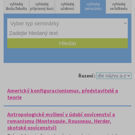
vyhledej
vyhledej
vyhledej
vyhledej
vyhledej
školu/fakultu
přípravný kurz
učebnici
seminárku
ve fulltextu
Řazení :
Americký konfiguracionismus, představitelé a
teorie
Antropologické myšlení v údobí osvícenství a
romanismu (Montesquie, Rousseau, Herder,
skotské osvícenství)