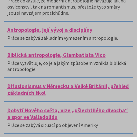
Práce dokazuje, že moderní antropologie navazuje jak na
osvícenství, tak na romantismus, přestože tyto směry
jsou si navzájem protichůdné.
Antropologie, její vývoj a disciplíny
Práce se zabývá základním vymezením antropologie.
Biblická antropologie, Giambatista Vico
Práce vysvětluje, co je a jakým způsobem vznikla biblická
antropologie.
Difusionismus v Německu a Velké Británii, přehled
základních škol
Dobytí Nového světa, vize „ušlechtilého divocha“
a spor ve Valladolidu
Práce se zabývá situací po objevení Ameriky.