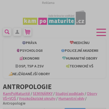
Reklama
PRÁVA
MEDICÍNU
PSYCHOLOGII
POLICEJNÍ AKADEMII
EKONOMII
HUMANITNÍ OBORY
OSP, TSP A ZSV
TECHNICKÉ VŠ
NEJŽÁDANĚJŠÍ OBORY
ANTROPOLOGIE
KamPoMaturitě
/
SEMINÁRKY
/
Studijní podklady
/
Obory
VŠ+VOŠ
/
Vysokoškolské okruhy
/
Humanitní vědy
/
Antropologie