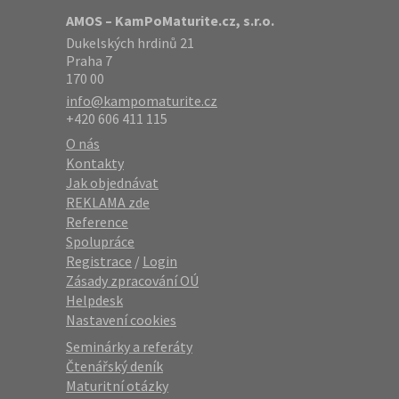
AMOS – KamPoMaturite.cz, s.r.o.
Dukelských hrdinů 21
Praha 7
170 00
info@kampomaturite.cz
+420 606 411 115
O nás
Kontakty
Jak objednávat
REKLAMA zde
Reference
Spolupráce
Registrace
/
Login
Zásady zpracování OÚ
Helpdesk
Nastavení cookies
Seminárky a referáty
Čtenářský deník
Maturitní otázky