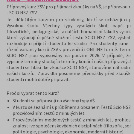
Přípravný kurz ZSV pro přijímací zkoušky na VŠ, je přípravou na
- SCIO NSZ ZSV.
Je důležitým kurzem pro studenty, kteří se ucházejí o při
Vysokou školu. Všechny typy vysokých škol, např. prá
filozofické, pedagogické, a dalších humanitní fakulty vysoký
které vyžadují úspěšné složení testu SCIO NSZ ZSV, výslede
rozhoduje o přijetí studenta ke studiu. Pro studenty jsme př
různé varianty kurzů ZSV v prezenční i ONLINE formě. Termín
SCIO NSZ jsou vypisovány na podzim 2026. V případě, že 
vypsané termíny shodují a termíny konání našich přípravných 
studenti se hlásí ke zkoušce SCIO NSZ, stanovíme náhradní 
našich kurzů. Zpravidla posuneme přednášky před zkoušky,
studenti mohli dobře připravit.
Proč si vybrat tento kurz?
Studenti se připravují na všechny typy VŠ
V kurzu se seznámí s průběhem a obsahem Testů Scio NSZ Z
procvičováním testů z minulých let
Procvičováním modelových testů z minulých let, prohloub
znalosti ve společenskovědních disciplínách (filozofie, soci
politologie, psychologie, ekonomie, moderní historie)