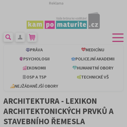
Reklama
PRÁVA
MEDICÍNU
PSYCHOLOGII
POLICEJNÍ AKADEMII
EKONOMII
HUMANITNÍ OBORY
OSP A TSP
TECHNICKÉ VŠ
NEJŽÁDANĚJŠÍ OBORY
ARCHITEKTURA - LEXIKON
ARCHITEKTONICKÝCH PRVKŮ A
STAVEBNÍHO ŘEMESLA