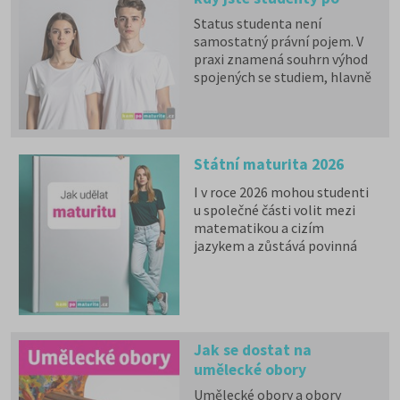
maturitě?
Status studenta není
samostatný právní pojem. V
praxi znamená souhrn výhod
spojených se studiem, hlavně
zdravotní pojištění hrazené
státem, studentské slevy na
dopravu a další.
Státní maturita 2026
I v roce 2026 mohou studenti
u společné části volit mezi
matematikou a cizím
jazykem a zůstává povinná
zkouška z českého jazyka a
literatury. Stáhněte si zdarma
e-book
s podrobnými
informacemi.
Jak se dostat na
umělecké obory
Umělecké obory a obory