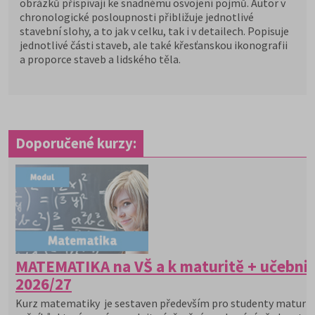
obrázků přispívají ke snadnému osvojení pojmů. Autor v
chronologické posloupnosti přibližuje jednotlivé
stavební slohy, a to jak v celku, tak i v detailech. Popisuje
jednotlivé části staveb, ale také křesťanskou ikonografii
a proporce staveb a lidského těla.
Doporučené kurzy:
MATEMATIKA na VŠ a k maturitě + učebni
2026/27
Kurz matematiky je sestaven především pro studenty maturit