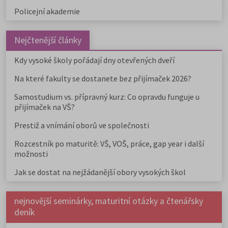
Policejní akademie
Nejčtenější články
Kdy vysoké školy pořádají dny otevřených dveří
Na které fakulty se dostanete bez přijímaček 2026?
Samostudium vs. přípravný kurz: Co opravdu funguje u
přijímaček na VŠ?
Prestiž a vnímání oborů ve společnosti
Rozcestník po maturitě: VŠ, VOŠ, práce, gap year i další
možnosti
Jak se dostat na nejžádanější obory vysokých škol
nejnovější seminárky, maturitní otázky a čtenářsky
deník