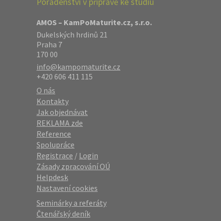
Poradenství v přípravě ke studiu
AMOS – KamPoMaturite.cz, s.r.o.
Dukelských hrdinů 21
Praha 7
170 00
info@kampomaturite.cz
+420 606 411 115
O nás
Kontakty
Jak objednávat
REKLAMA zde
Reference
Spolupráce
Registrace
/
Login
Zásady zpracování OÚ
Helpdesk
Nastavení cookies
Seminárky a referáty
Čtenářský deník