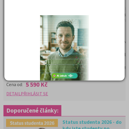
předpoklady a základy logiky a časopis Kam Po Maturitě.
Testy studijních a všeobecných předpokladů: verbální myšle
numerické myšlení, symbolické myšlení, prostorová předst
úsudky, analytické myšlení, základy vědeckého myšlení, krit
myšlení. Analýza a testování variant
Proč si vybrat tento kurz?
Příprava na Testy studijních předpokladů Masarykovy univer
TSP používá celá řada fakult MU
Studenti se naučí strategii řešení testů, řešení typových úl
poslední příležitost připravit se v kurzu
krátce před přijímačkami - budete mít nacvičené příklady st
čerstvě v hlavě!
5 590 Kč
Cena od:
DETAIL
PŘIHLÁSIT SE
Doporučené články:
Status studenta 2026 - do
kdy jste studenty po