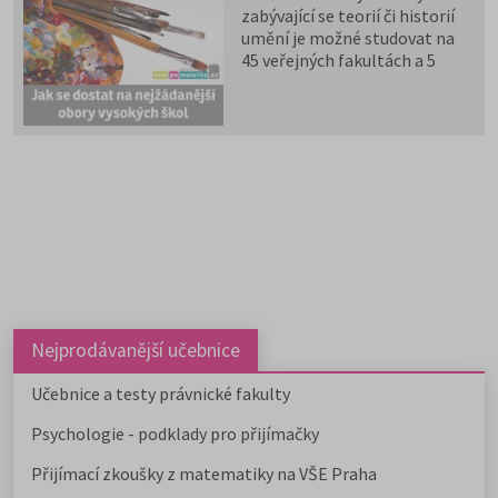
zabývající se teorií či historií
umění je možné studovat na
45 veřejných fakultách a 5
soukromých školách. Kromě
uměleckých škol je najdete na
humanitních, technických a
ekonomických fakultách,
pedagogické fakulty zase
nabízejí učitelství umělecky
orientovaných předmětů.
Nejprodávanější učebnice
Učebnice a testy právnické fakulty
Psychologie - podklady pro přijímačky
Přijímací zkoušky z matematiky na VŠE Praha