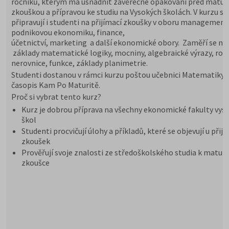
ročníků, kterým má usnadnit závěrečné opakování před maturi
zkouškou a přípravou ke studiu na Vysokých školách. V kurzu se
připravují i studenti na přijímací zkoušky v oboru management
podnikovou ekonomiku, finance,
účetnictví, marketing a další ekonomické obory. Zaměří se na
základy matematické logiky, mocniny, algebraické výrazy, rovn
nerovnice, funkce, základy planimetrie.
Studenti dostanou v rámci kurzu poštou učebnici Matematiky 
časopis Kam Po Maturitě.
Proč si vybrat tento kurz?
Kurz je dobrou příprava na všechny ekonomické fakulty vys
škol
Studenti procvičují úlohy a příkladů, které se objevují u přij
zkoušek
Prověřují svoje znalosti ze středoškolského studia k maturi
zkoušce