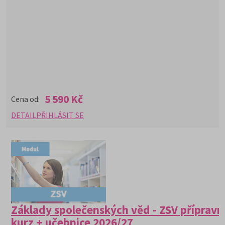
5 590 Kč
Cena od:
DETAIL
PŘIHLÁSIT SE
Základy společenských věd - ZSV přípravn
kurz + učebnice 2026/27