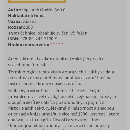
Autor:
Ing. arch.Ondřej Šefců
Nakladatel:
Grada
Vazba:
vázaná
Rozsah:
260
Typ:
učebnice, obsahuje cvičení vč. řešení
ISBN:
978-80-247-3120-9
Hodnocení serveru:
* * * * *
Architektura - Lexikon architektonických prvků a
stavebního řemesla
Terminologie architektury v obrazech. I tak by se dala
nazvat názorná a přehledná publikace, zaměřená na
historii architektury v našich zemích.
Kniha byla vytvořena s cílem stát se užitečným
průvodcem ve světě atik, bosketů, cejkhausů, dórských
sloupů a desítek dalších pozoruhodných pojmů z
historie architektury. Maximální názornost a snadnou
orientaci v knize umožňuje více než 1000 ilustrtací, které
dodávají textu na přitažlivosti a srozumitelnosti.
Umožňují snadnou orientaci v knize a četné popisky