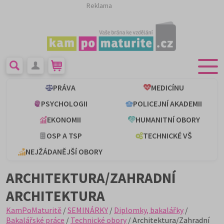
Reklama
PRÁVA
MEDICÍNU
PSYCHOLOGII
POLICEJNÍ AKADEMII
EKONOMII
HUMANITNÍ OBORY
OSP A TSP
TECHNICKÉ VŠ
NEJŽÁDANĚJŠÍ OBORY
ARCHITEKTURA/ZAHRADNÍ
ARCHITEKTURA
KamPoMaturitě
/
SEMINÁRKY
/
Diplomky, bakalářky
/
Bakalářské práce
/
Technické obory
/ Architektura/Zahradní