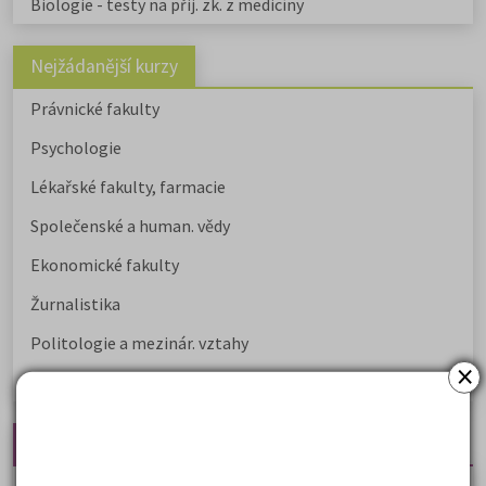
Biologie - testy na přij. zk. z medicíny
Nejžádanější kurzy
Právnické fakulty
Psychologie
Lékařské fakulty, farmacie
Společenské a human. vědy
Ekonomické fakulty
Žurnalistika
Politologie a mezinár. vztahy
×
Policejní akademie
Nejčtenější články