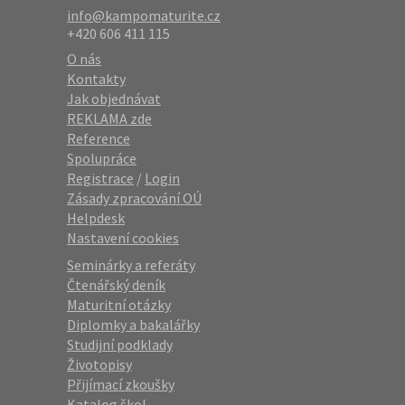
info@kampomaturite.cz
+420 606 411 115
O nás
Kontakty
Jak objednávat
REKLAMA zde
Reference
Spolupráce
Registrace
/
Login
Zásady zpracování OÚ
Helpdesk
Nastavení cookies
Seminárky a referáty
Čtenářský deník
Maturitní otázky
Diplomky a bakalářky
Studijní podklady
Životopisy
Přijímací zkoušky
Katalog škol