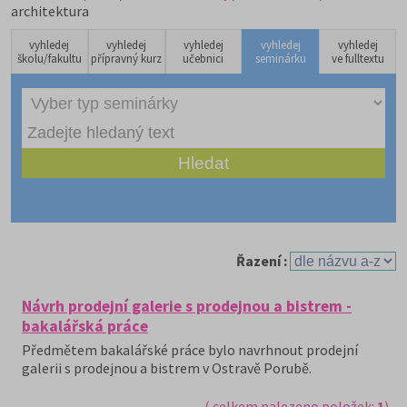
architektura
vyhledej
vyhledej
vyhledej
vyhledej
vyhledej
školu/fakultu
přípravný kurz
učebnici
seminárku
ve fulltextu
Řazení :
Návrh prodejní galerie s prodejnou a bistrem -
bakalářská práce
Předmětem bakalářské práce bylo navrhnout prodejní
galerii s prodejnou a bistrem v Ostravě Porubě.
( celkem nalezeno položek:
1
)