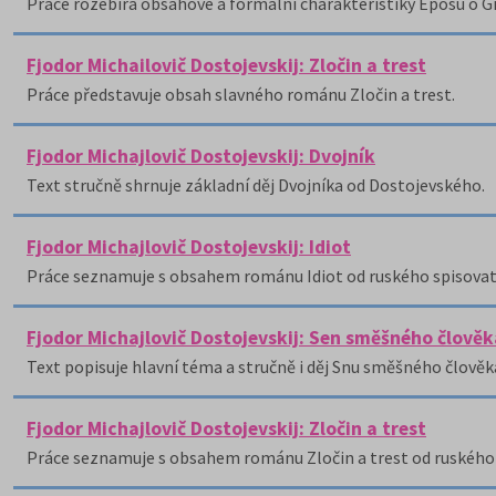
Práce rozebírá obsahové a formální charakteristiky Eposu o G
Fjodor Michailovič Dostojevskij: Zločin a trest
Práce představuje obsah slavného románu Zločin a trest.
Fjodor Michajlovič Dostojevskij: Dvojník
Text stručně shrnuje základní děj Dvojníka od Dostojevského.
Fjodor Michajlovič Dostojevskij: Idiot
Práce seznamuje s obsahem románu Idiot od ruského spisovate
Fjodor Michajlovič Dostojevskij: Sen směšného člověk
Text popisuje hlavní téma a stručně i děj Snu směšného člově
Fjodor Michajlovič Dostojevskij: Zločin a trest
Práce seznamuje s obsahem románu Zločin a trest od ruského 