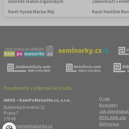
Důležité reakce organických
Zákonitosti v elek
sloučenin a jejich význam
Karel Hynek Mácha: Máj
Karel Havlíček Bor
elegie
Poradenství v přípravě ke studiu
O nás
AMOS – KamPoMaturite.cz, s.r.o.
Kontakty
Dukelských hrdinů 21
Jak objednávat
Praha 7
REKLAMA zde
170 00
Reference
info@kampomaturite.cz