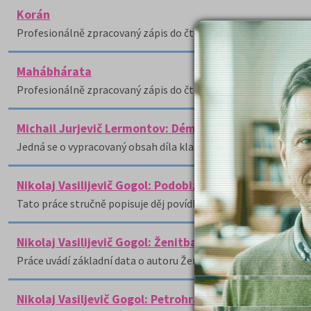
Korán
Profesionálně zpracovaný zápis do čtenářského deníku sezn
Mahábhárata
Profesionálně zpracovaný zápis do čtenářského deníku sezn
Michail Jurjevič Lermontov: Démon
Jedná se o vypracovaný obsah díla klasické ruské literatury d
Nikolaj Vasilijevič Gogol: Podobizna
Tato práce stručně popisuje děj povídky Podobizna od ruského 
Nikolaj Vasilijevič Gogol: Ženitba
Práce uvádí základní data o autoru Ženitby N.
Nikolaj Vasiljevič Gogol: Petrohradské povídky - Pod