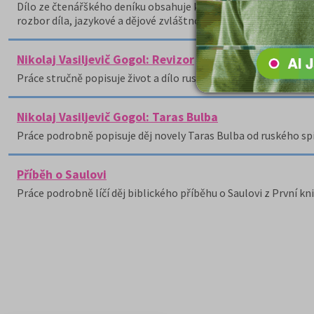
Dílo ze čtenářškého deníku obsahuje krátký životopis autora, na
rozbor díla, jazykové a dějové zvláštnosti a autorčin názor na t
Nikolaj Vasiljevič Gogol: Revizor
Práce stručně popisuje život a dílo ruského prozaika a dramati
Nikolaj Vasiljevič Gogol: Taras Bulba
Práce podrobně popisuje děj novely Taras Bulba od ruského spi
Příběh o Saulovi
Práce podrobně líčí děj biblického příběhu o Saulovi z První k