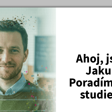
amuje s obsahem Koránu.
amuje s obsahem Mahábháraty.
oby romantismu, jehož autorem je Michail Jurjevič Lermontov.
Ahoj, 
Jaku
prozaika Nikolaje Vasilijeviče Gogola.
Poradím 
studi
obizna