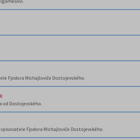
ilgamešovi.
le Fjodora Michajloviče Dostojevského.
a
ka od Dostojevského.
spisovatele Fjodora Michajloviče Dostojevského.