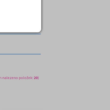
aci, velmi stručný
m nalezeno položek:
20
)