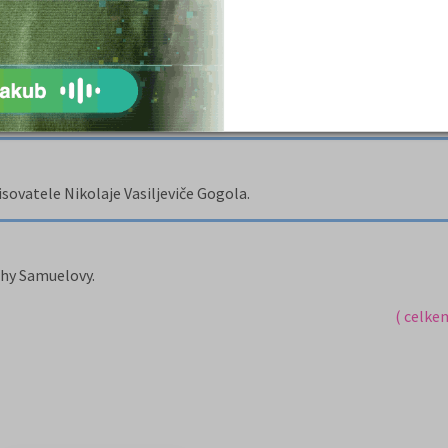
stíněný děj, charakteristiku hlavního hrdiny, popis místa děje, cit
oto dílo.
ka Nikolaje Vasiljeviče Gogola.
sovatele Nikolaje Vasiljeviče Gogola.
nihy Samuelovy.
( celke