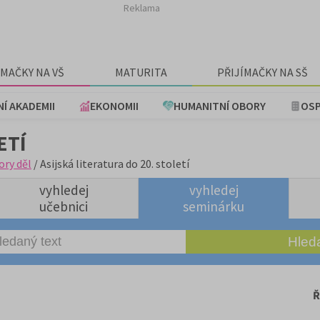
Reklama
ÍMAČKY NA VŠ
MATURITA
PŘIJÍMAČKY NA SŠ
NÍ AKADEMII
EKONOMII
HUMANITNÍ OBORY
OSP
ETÍ
ory děl
/ Asijská literatura do 20. století
vyhledej
vyhledej
učebnici
seminárku
Ř