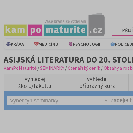
PŘIJ
PRÁVA
MEDICÍNU
PSYCHOLOGII
POLICEJ
ASIJSKÁ LITERATURA DO 20. STOL
KamPoMaturitě
/
SEMINÁRKY
/
Čtenářský deník
/
Obsahy a rozb
vyhledej
vyhledej
školu/fakultu
přípravný kurz