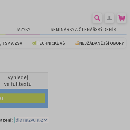
JAZYKY
SEMINÁRKY A ČTENÁŘSKÝ DENÍK
, TSP A ZSV
TECHNICKÉ VŠ
NEJŽÁDANĚJŠÍ OBORY
vyhledej
ve fulltextu
azení :