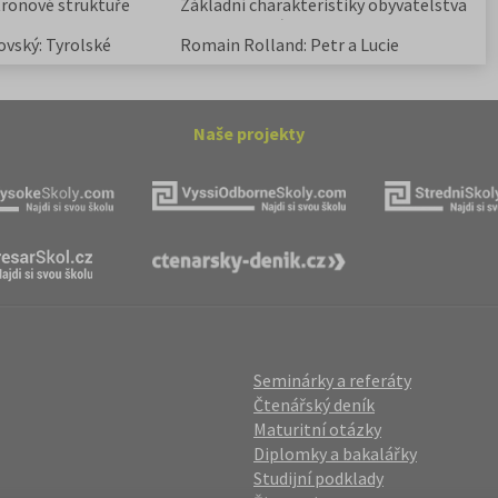
tronové struktuře
Základní charakteristiky obyvatelstva
a geografie sídel
ovský: Tyrolské
Romain Rolland: Petr a Lucie
Naše projekty
Seminárky a referáty
Čtenářský deník
Maturitní otázky
Diplomky a bakalářky
Studijní podklady