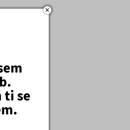
×
jsem
b.
ti se
em.