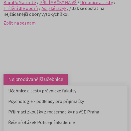
KamPoMaturitě
/
PŘIJÍMAČKY NA VŠ
/
Učebnice a testy
/
Třídění dle oborů
/
Asijské jazyky
/ Jak se dostat na
nejžádanější obory vysokých škol
Zpět na seznam
Nejprodávanější učebnice
Učebnice a testy právnické fakulty
Psychologie - podklady pro přijímačky
Přijímací zkoušky z matematiky na VŠE Praha
Řešení otázek Policejní akademie