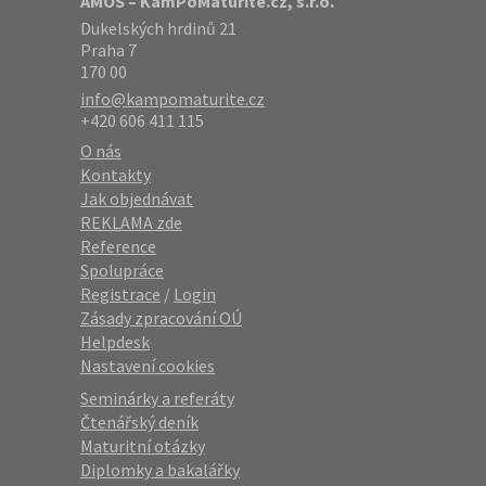
AMOS – KamPoMaturite.cz, s.r.o.
Dukelských hrdinů 21
Praha 7
170 00
info@kampomaturite.cz
+420 606 411 115
O nás
Kontakty
Jak objednávat
REKLAMA zde
Reference
Spolupráce
Registrace
/
Login
Zásady zpracování OÚ
Helpdesk
Nastavení cookies
Seminárky a referáty
Čtenářský deník
Maturitní otázky
Diplomky a bakalářky