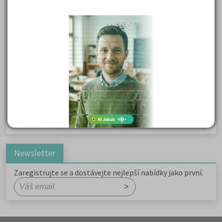
Karel Havlíček Borovský: Tyrolské elegie
Kritika hry M. L. King v Salesiánském divadle
Důležité reakce organických sloučenin a jejich význam
Zákonitosti v elektronové struktuře
Základní charakteristiky obyvatelstva a geografie sídel
Karel Hynek Mácha: Máj
Karel Havlíček Borovský: Tyrolské elegie
Romain Rolland: Petr a Lucie
Newsletter
Zaregistrujte se a dostávejte nejlepší nabídky jako první.