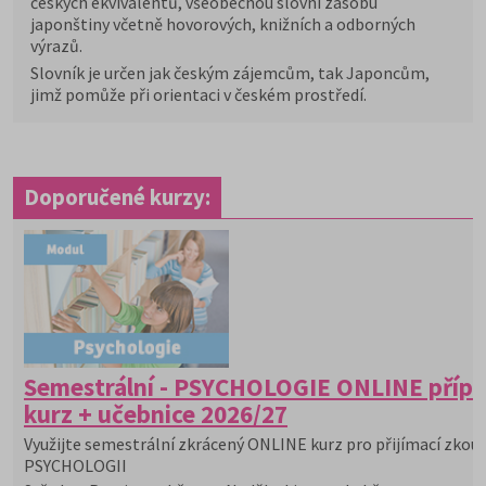
českých ekvivalentů, všeobecnou slovní zásobu
japonštiny včetně hovorových, knižních a odborných
výrazů.
Slovník je určen jak českým zájemcům, tak Japoncům,
jimž pomůže při orientaci v českém prostředí.
Doporučené kurzy:
Semestrální - PSYCHOLOGIE ONLINE příp
kurz + učebnice 2026/27
Využijte semestrální zkrácený ONLINE kurz pro přijímací zkou
PSYCHOLOGII