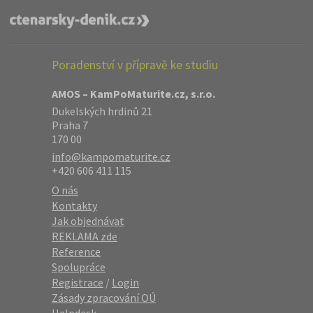
Poradenství v přípravě ke studiu
AMOS – KamPoMaturite.cz, s.r.o.
Dukelských hrdinů 21
Praha 7
170 00
info@kampomaturite.cz
+420 606 411 115
O nás
Kontakty
Jak objednávat
REKLAMA zde
Reference
Spolupráce
Registrace
/
Login
Zásady zpracování OÚ