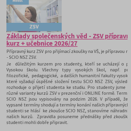
Základy společenských věd - ZSV přípravn
kurz + učebnice 2026/27
Přípravný kurz ZSV pro přijímací zkoušky na VŠ, je přípravou na
- SCIO NSZ ZSV.
Je důležitým kurzem pro studenty, kteří se ucházejí o při
Vysokou školu. Všechny typy vysokých škol, např. prá
filozofické, pedagogické, a dalších humanitní fakulty vysoký
které vyžadují úspěšné složení testu SCIO NSZ ZSV, výslede
rozhoduje o přijetí studenta ke studiu. Pro studenty jsme př
různé varianty kurzů ZSV v prezenční i ONLINE formě. Termín
SCIO NSZ jsou vypisovány na podzim 2026. V případě, že 
vypsané termíny shodují a termíny konání našich přípravných 
studenti se hlásí ke zkoušce SCIO NSZ, stanovíme náhradní 
našich kurzů. Zpravidla posuneme přednášky před zkoušky,
studenti mohli dobře připravit.