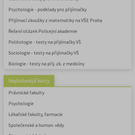
ústavu, a téměř na všech veřejnýc
Psychologie - podklady pro přijímačky
vysokých školách od uměleckých 
po ekonomické či technické.
Přijímací zkoušky z matematiky na VŠE Praha
Pedagogicky zaměřené obory
nabízejí také soukromé vysoké
Řešení otázek Policejní akademie
školy.
Učitelské
,
ekonomicky
zaměřené obory a
obory psycholo
Politologie - testy na přijímačky VŠ
uvádíme v samostatném článku.
Chystáte se na humanitní ob
Sociologie - testy na přijímačky VŠ
Stáhněte si zdarma e-book s
Biologie - testy na přij. zk. z medicíny
přehledem humanitních fakult,
informacemi o přijímacím řízení a
tipy pro výběr studia.
Nejžádanější kurzy
Právnické fakulty
Psychologie
Lékařské fakulty, farmacie
Společenské a human. vědy