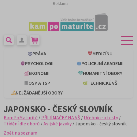
Reklama
PRÁVA
MEDICÍNU
PSYCHOLOGII
POLICEJNÍ AKADEMII
EKONOMII
HUMANITNÍ OBORY
OSP A TSP
TECHNICKÉ VŠ
NEJŽÁDANĚJŠÍ OBORY
JAPONSKO - ČESKÝ SLOVNÍK
KamPoMaturitě
/
PŘIJÍMAČKY NA VŠ
/
Učebnice a testy
/
Třídění dle oborů
/
Asijské jazyky
/ Japonsko - český slovník
Zpět na seznam