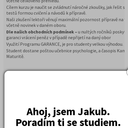
včetně celkového přehledu.
Cílem kurzu je naučit se zvládnutí náročné zkoušky, jak řešit st
testů formou cvičení a návodů k přípravě.
Naši zkušení lektoři věnují maximální pozornost přípravě na v
včetně novinek v daném oboru.
Dle našich obchodních podmínek –
u nultých ročníků poskyt
garanci vrácení peněz v případě nepřijetí na daný obor
Využití Programu GARANCE, je pro studenty velkou výhodou.
Student dostane poštou učebnice psychologie, a časopis Kam
Maturitě.
Ahoj, jsem Jakub.
10 560 Kč
Cena od:
Poradím ti se studiem.
DETAIL
PŘIHLÁSIT SE