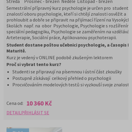
Středa Prosinec - březen Neděle Listopad - březen
Semestrální přípravný kurz psychologie je určen pro studenty s
znalostí oboru psychologie, kteří si chtějí znalosti osvěžit a
prohloubit a dobře se připravit na přijímací řízení na Vysokých
školách např. na obor Psychologie, Psychologie s rozšířením
speciální pedagogiku, Psychologie se zaměřením na vzděláván
Arteterapie, Sociální práce, Aplikovanou psychoterapii.
Student dostane poštou učebnici psychologie, a časopis 
Maturitě.
Kurz je vedený v ONLINE podobě zkušeným lektorem
Proč si vybrat tento kurz?
Studenti se připravují na písemnou i ústní část zkoušky
Postupně získávají celkový přehled o psychologii
Procvičováním modelových testů si vyzkouší svoje znalosti
10 360 Kč
Cena od:
DETAIL
PŘIHLÁSIT SE