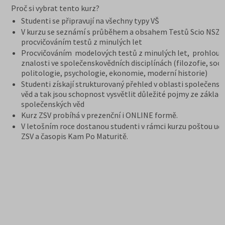
Proč si vybrat tento kurz?
Studenti se připravují na všechny typy VŠ
V kurzu se seznámí s průběhem a obsahem Testů Scio NSZ Z
procvičováním testů z minulých let
Procvičováním modelových testů z minulých let, prohloub
znalosti ve společenskovědních disciplínách (filozofie, soci
politologie, psychologie, ekonomie, moderní historie)
Studenti získají strukturovaný přehled v oblasti společensk
věd a tak jsou schopnost vysvětlit důležité pojmy ze základ
společenských věd
Kurz ZSV probíhá v prezenční i ONLINE formě.
V letošním roce dostanou studenti v rámci kurzu poštou uče
ZSV a časopis Kam Po Maturitě.