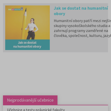
Jak se dostat na humanitní
obory
Humanitní obory patří mezi nejšir
skupiny vysokoškolského studia a
zahrnují programy zaměřené na
člověka, společnost, kulturu, jazy
vzdělávání i komunikaci.
Psychologii, filozofii, logiku,
politologii, sociologii, sociální
politiku a sociální práci, historick
vědy, filologii, pedagogiku,
informační studia a knihovnictví,
překladatelství a tlumočnictví,
obecnou teorii a dějiny umění a
kultury a další programy a obory l
studovat na 59 fakultách veřejnýc
vysokých škol. Humanitní obory j
dále v nabídce na 9 soukromých
vysokých školách. Učitelské obory
Nejprodávanější učebnice
můžete studovat na 9 pedagogick
fakultách, dvou institutech a jed
Učebnice a testy právnické fakulty