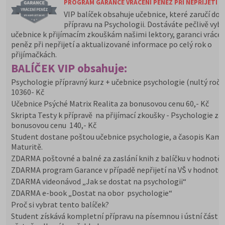
PROGRAM GARANCE VRÁCENÍ PENĚZ PŘI NEPŘIJETÍ N
VIP balíček obsahuje učebnice, které zaručí do
přípravu na Psychologii. Dostáváte pečlivě vyb
učebnice k přijímacím zkouškám našimi lektory, garanci vrácen
peněz při nepřijetí a aktualizované informace po celý rok o
přijímačkách.
BALÍČEK VIP obsahuje:
Psychologie přípravný kurz + učebnice psychologie (nultý ročn
10360- Kč
Učebnice Psýché Matrix Realita za bonusovou cenu 60,- Kč
Skripta Testy k přípravě na přijímací zkoušky - Psychologie za
bonusovou cenu 140,- Kč
Student dostane poštou učebnice psychologie, a časopis Kam
Maturitě.
ZDARMA poštovné a balné za zaslání knih z balíčku v hodnotě 
ZDARMA program Garance v případě nepřijetí na VŠ v hodnotě 
ZDARMA videonávod „Jak se dostat na psychologii“
ZDARMA e-book „Dostat na obor psychologie“
Proč si vybrat tento balíček?
Student získává kompletní přípravu na písemnou i ústní část z