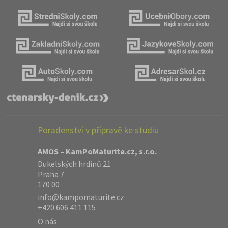
Poradenství v přípravě ke studiu
AMOS – KamPoMaturite.cz, s.r.o.
Dukelských hrdinů 21
Praha 7
170 00
info@kampomaturite.cz
+420 606 411 115
O nás