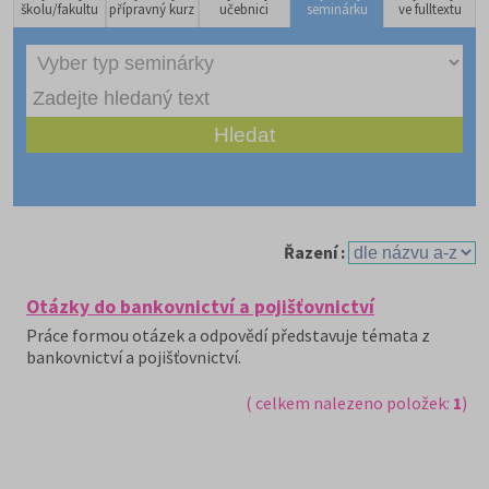
školu/fakultu
přípravný kurz
učebnici
seminárku
ve fulltextu
Řazení :
Otázky do bankovnictví a pojišťovnictví
Práce formou otázek a odpovědí představuje témata z
bankovnictví a pojišťovnictví.
( celkem nalezeno položek:
1
)