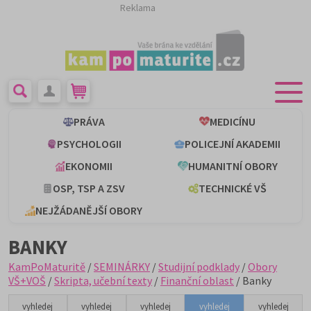
Reklama
PRÁVA
MEDICÍNU
PSYCHOLOGII
POLICEJNÍ AKADEMII
EKONOMII
HUMANITNÍ OBORY
OSP, TSP A ZSV
TECHNICKÉ VŠ
NEJŽÁDANĚJŠÍ OBORY
BANKY
KamPoMaturitě
/
SEMINÁRKY
/
Studijní podklady
/
Obory
VŠ+VOŠ
/
Skripta, učební texty
/
Finanční oblast
/ Banky
vyhledej
vyhledej
vyhledej
vyhledej
vyhledej