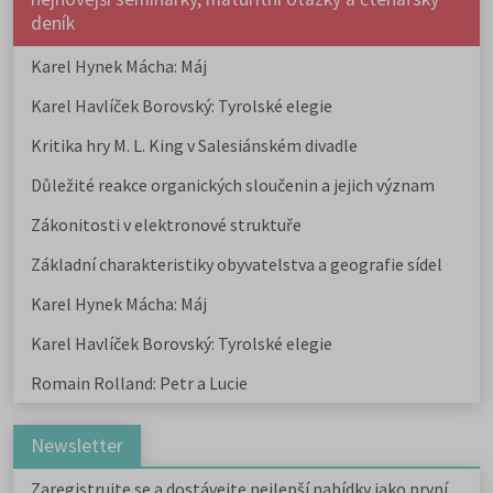
deník
Karel Hynek Mácha: Máj
Karel Havlíček Borovský: Tyrolské elegie
Kritika hry M. L. King v Salesiánském divadle
Důležité reakce organických sloučenin a jejich význam
Zákonitosti v elektronové struktuře
Základní charakteristiky obyvatelstva a geografie sídel
Karel Hynek Mácha: Máj
Karel Havlíček Borovský: Tyrolské elegie
Romain Rolland: Petr a Lucie
Newsletter
Zaregistrujte se a dostávejte nejlepší nabídky jako první.