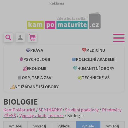
Reklama
PRÁVA
MEDICÍNU
PSYCHOLOGII
POLICEJNÍ AKADEMII
EKONOMII
HUMANITNÍ OBORY
OSP, TSP A ZSV
TECHNICKÉ VŠ
NEJŽÁDANĚJŠÍ OBORY
BIOLOGIE
KamPoMaturitě
/
SEMINÁRKY
/
Studijní podklady
/
Předměty
ZŠ+SŠ
/
Výpisky z knih, recenze
/ Biologie
vyhledej
vyhledej
vyhledej
vyhledej
vyhledej