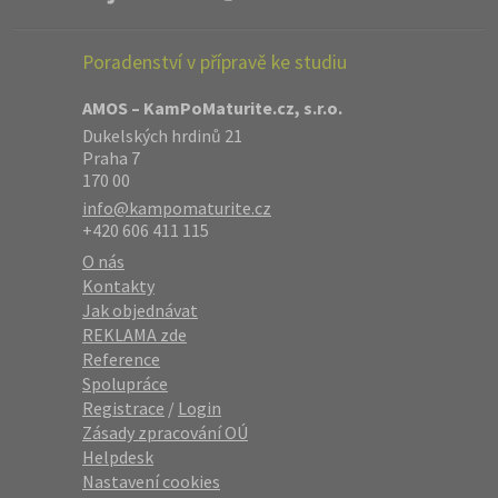
Poradenství v přípravě ke studiu
AMOS – KamPoMaturite.cz, s.r.o.
Dukelských hrdinů 21
Praha 7
170 00
info@kampomaturite.cz
+420 606 411 115
O nás
Kontakty
Jak objednávat
REKLAMA zde
Reference
Spolupráce
Registrace
/
Login
Zásady zpracování OÚ
Helpdesk
Nastavení cookies