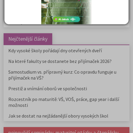
Žurnalistika
Politologie a mezinár. vztahy
Policejní akademie
Nejčtenější články
Kdy vysoké školy pořádají dny otevřených dveří
Na které fakulty se dostanete bez přijímaček 2026?
Samostudium vs. přípravný kurz: Co opravdu funguje u
přijímaček na VŠ?
Prestiž a vnímání oborů ve společnosti
Rozcestník po maturitě: VŠ, VOŠ, práce, gap year i další
možnosti
Jak se dostat na nejžádanější obory vysokých škol
nejnovější seminárky, maturitní otázky a čtenářsky