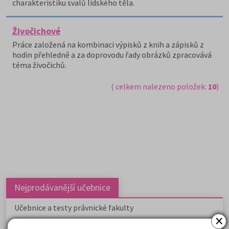
charakteristiku svalů lidského těla.
Živočichové
Práce založená na kombinaci výpisků z knih a zápisků z
hodin přehledně a za doprovodu řady obrázků zpracovává
téma živočichů.
( celkem nalezeno položek:
10
)
Nejprodávanější učebnice
Učebnice a testy právnické fakulty
×
Psychologie - podklady pro přijímačky