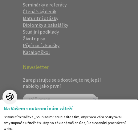
Seminárky a referáty
Čtenářský deník
Maturitní otázky
Diplomky a bakalářky
Studijní podklady
Životopisy
Přijímací zkoušky
Katalog škol
Newsletter
Zaregistrujte se a dostávejte nejlepší
nabídky jako první.
🍪
Na Vašem soukromí nám záleží
Stisknutím tlačítka „Souhlasím“ souhlasíte s tím, abychom Vám poskytovali
smysluplné a užitečné služby na základě Vašich údajů o sledování procházení
webu.