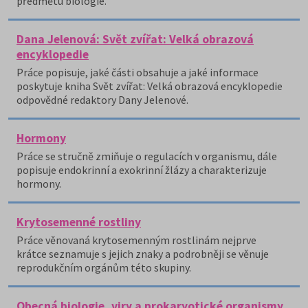
předmětu biologie.
Dana Jelenová: Svět zvířat: Velká obrazová
encyklopedie
Práce popisuje, jaké části obsahuje a jaké informace
poskytuje kniha Svět zvířat: Velká obrazová encyklopedie
odpovědné redaktory Dany Jelenové.
Hormony
Práce se stručně zmiňuje o regulacích v organismu, dále
popisuje endokrinní a exokrinní žlázy a charakterizuje
hormony.
Krytosemenné rostliny
Práce věnovaná krytosemenným rostlinám nejprve
krátce seznamuje s jejich znaky a podrobněji se věnuje
reprodukčním orgánům této skupiny.
Obecná biologie, viry a prokaryotické organismy