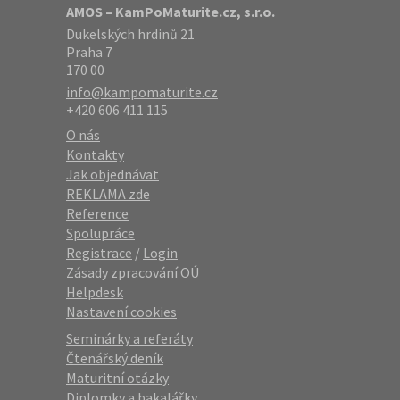
AMOS – KamPoMaturite.cz, s.r.o.
Dukelských hrdinů 21
Praha 7
170 00
info@kampomaturite.cz
+420 606 411 115
O nás
Kontakty
Jak objednávat
REKLAMA zde
Reference
Spolupráce
Registrace
/
Login
Zásady zpracování OÚ
Helpdesk
Nastavení cookies
Seminárky a referáty
Čtenářský deník
Maturitní otázky
Diplomky a bakalářky