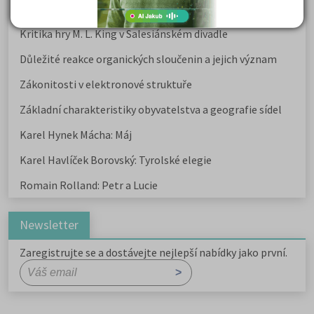
Karel Havlíček Borovský: Tyrolské elegie
Kritika hry M. L. King v Salesiánském divadle
Důležité reakce organických sloučenin a jejich význam
Zákonitosti v elektronové struktuře
Základní charakteristiky obyvatelstva a geografie sídel
Karel Hynek Mácha: Máj
Karel Havlíček Borovský: Tyrolské elegie
Romain Rolland: Petr a Lucie
Newsletter
Zaregistrujte se a dostávejte nejlepší nabídky jako první.