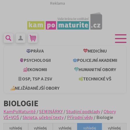
Reklama
PRÁVA
MEDICÍNU
PSYCHOLOGII
POLICEJNÍ AKADEMII
EKONOMII
HUMANITNÍ OBORY
OSP, TSP A ZSV
TECHNICKÉ VŠ
NEJŽÁDANĚJŠÍ OBORY
BIOLOGIE
KamPoMaturitě
/
SEMINÁRKY
/
Studijní podklady
/
Obory
VŠ+VOŠ
/
Skripta, učební texty
/
Přírodní vědy
/ Biologie
vyhledej
vyhledej
vyhledej
vyhledej
vyhledej