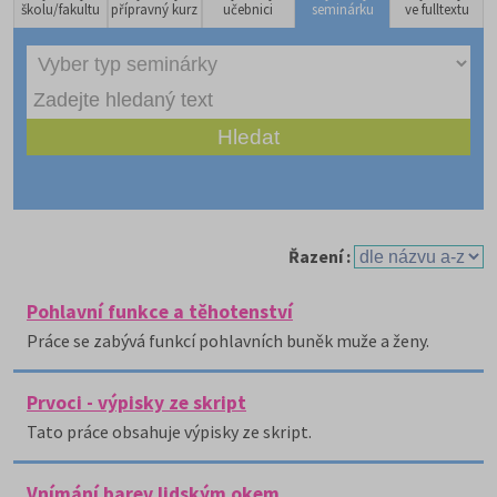
školu/fakultu
přípravný kurz
učebnici
seminárku
ve fulltextu
Řazení :
Pohlavní funkce a těhotenství
Práce se zabývá funkcí pohlavních buněk muže a ženy.
Prvoci - výpisky ze skript
Tato práce obsahuje výpisky ze skript.
Vnímání barev lidským okem