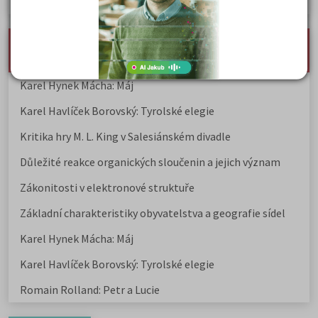
Jak se dostat na nejžádanější obory vysokých škol
nejnovější seminárky, maturitní otázky a čtenářsky
deník
Karel Hynek Mácha: Máj
Karel Havlíček Borovský: Tyrolské elegie
Kritika hry M. L. King v Salesiánském divadle
Důležité reakce organických sloučenin a jejich význam
Zákonitosti v elektronové struktuře
Základní charakteristiky obyvatelstva a geografie sídel
Karel Hynek Mácha: Máj
Karel Havlíček Borovský: Tyrolské elegie
Romain Rolland: Petr a Lucie