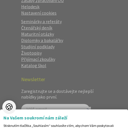
Zásady zpracování OÚ
Helpdesk
Nastavení cookies
Seminárky a referáty
Čtenářský deník
Maturitní otázky
Diplomky a bakalářky
Studijní podklady
Životopisy
Přijímací zkoušky
Katalog škol
Newsletter
Zaregistrujte se a dostávejte nejlepší
nabídky jako první.
🍪
Na Vašem soukromí nám záleží
Stisknutím tlačítka „Souhlasím“ souhlasíte s tím, abychom Vám poskytovali