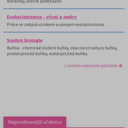
botaniky, včetně podotázek.
Evolucionismus - vývoj a směry
Práce se zabývá vznikem a vývojem evolucionismu.
Souhrn biologie
Buňka - chemické složení buňky, obecná struktura buňky,
prokaryotická buňka, eukaryotická buňka.
( celkem nalezeno položek:
4
)
Nejprodávanější učebnice