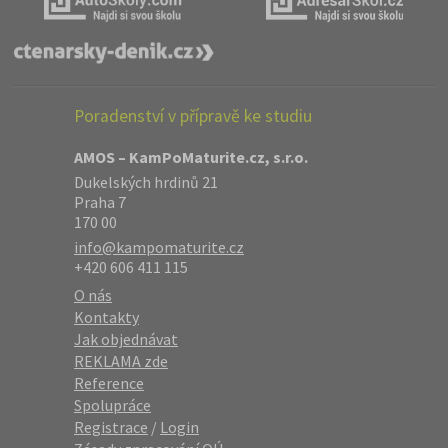
Poradenství v přípravě ke studiu
AMOS – KamPoMaturite.cz, s.r.o.
Dukelských hrdinů 21
Praha 7
170 00
info@kampomaturite.cz
+420 606 411 115
O nás
Kontakty
Jak objednávat
REKLAMA zde
Reference
Spolupráce
Registrace
/
Login