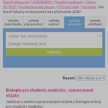
KamPoMaturitě
/
SEMINÁRKY
/
Studijní podklady
/
Obory
VŠ+VOŠ
/
Vysokoškolské okruhy
/
Přírodní vědy
/
Biologie
/ Na
které fakulty se dostanete bez přijímaček 2026?
vyhledej
vyhledej
vyhledej
vyhledej
vyhledej
školu/fakultu
přípravný kurz
učebnici
seminárku
ve fulltextu
Řazení :
Biologie pro studenty medicíny - vypracované
otázky
Jedná se o souhrn vypracovaných otázek z biologie určený
pro studenty medicíny.