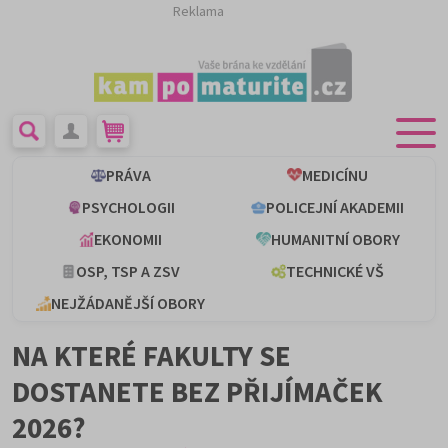
Reklama
PRÁVA
MEDICÍNU
PSYCHOLOGII
POLICEJNÍ AKADEMII
EKONOMII
HUMANITNÍ OBORY
OSP, TSP A ZSV
TECHNICKÉ VŠ
NEJŽÁDANĚJŠÍ OBORY
NA KTERÉ FAKULTY SE
DOSTANETE BEZ PŘIJÍMAČEK
2026?