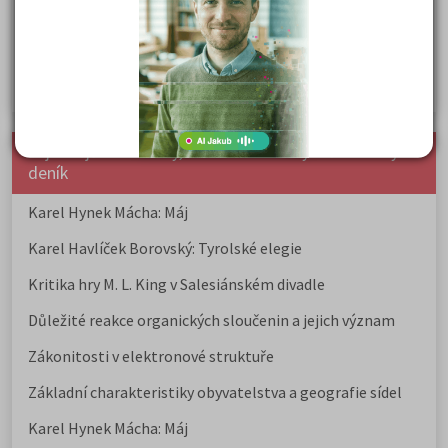
Prestiž a vnímání oborů ve společnosti
Rozcestník po maturitě: VŠ, VOŠ, práce, gap year i další
možnosti
Jak se dostat na nejžádanější obory vysokých škol
nejnovější seminárky, maturitní otázky a čtenářsky
deník
Karel Hynek Mácha: Máj
Karel Havlíček Borovský: Tyrolské elegie
Kritika hry M. L. King v Salesiánském divadle
Důležité reakce organických sloučenin a jejich význam
Zákonitosti v elektronové struktuře
Základní charakteristiky obyvatelstva a geografie sídel
Karel Hynek Mácha: Máj