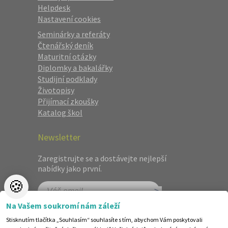
Helpdesk
Nastavení cookies
Seminárky a referáty
Čtenářský deník
Maturitní otázky
Diplomky a bakalářky
Studijní podklady
Životopisy
Přijímací zkoušky
Katalog škol
Newsletter
Zaregistrujte se a dostávejte nejlepší
nabídky jako první.
🍪
Na Vašem soukromí nám záleží
Stisknutím tlačítka „Souhlasím“ souhlasíte s tím, abychom Vám poskytovali