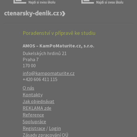
Poradenství v přípravě ke studiu
AMOS – KamPoMaturite.cz, s.r.o.
Dukelských hrdinů 21
Praha 7
170 00
info@kampomaturite.cz
+420 606 411 115
O nás
Kontakty
Jak objednávat
REKLAMA zde
Reference
Spolupráce
Registrace
/
Login
Zásady zpracování OÚ