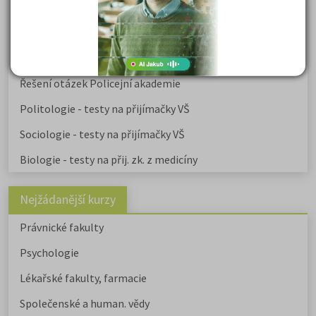
Učebnice a testy právnické fakulty
Psychologie - podklady pro přijímačky
Přijímací zkoušky z matematiky na VŠE Praha
Řešení otázek Policejní akademie
Politologie - testy na přijímačky VŠ
Sociologie - testy na přijímačky VŠ
Biologie - testy na přij. zk. z medicíny
Nejžádanější kurzy
Právnické fakulty
Psychologie
Lékařské fakulty, farmacie
Společenské a human. vědy