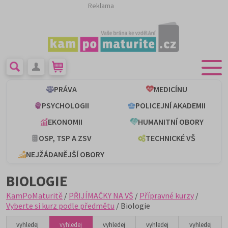
Reklama
PRÁVA
MEDICÍNU
PSYCHOLOGII
POLICEJNÍ AKADEMII
EKONOMII
HUMANITNÍ OBORY
OSP, TSP A ZSV
TECHNICKÉ VŠ
NEJŽÁDANĚJŠÍ OBORY
BIOLOGIE
KamPoMaturitě
/
PŘIJÍMAČKY NA VŠ
/
Přípravné kurzy
/
Vyberte si kurz podle předmětu
/ Biologie
vyhledej
vyhledej
vyhledej
vyhledej
vyhledej