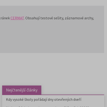
stránek
CERMAT
. Obsahují testové sešity, záznamové archy,
Nejčtenější články
Kdy vysoké školy pořádají dny otevřených dveří