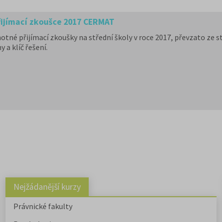
přijímací zkoušce 2017 CERMAT
notné přijímací zkoušky na střední školy v roce 2017, převzato ze 
a klíč řešení.
Nejžádanější kurzy
Právnické fakulty