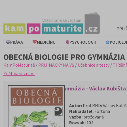
PŘIJ
PRÁVA
MEDICÍNU
PSYCHOLOGII
POLICEJ
OBECNÁ BIOLOGIE PRO GYMNÁZIA 
KamPoMaturitě
/
PŘIJÍMAČKY NA VŠ
/
Učebnice a testy
/
Třídění
Zpět na seznam
Obecná biologie pro gymnázia - Václav Kubišta
Autor:
Prof.RNDr.Václav Kubišt
Nakladatel:
Fortuna
Vazba:
brožovaná
Rozsah:
104