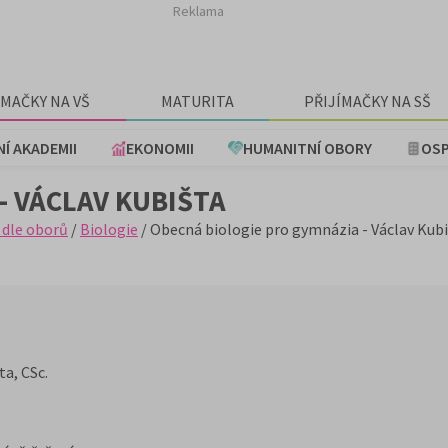
Reklama
ÍMAČKY NA VŠ
MATURITA
PŘIJÍMAČKY NA SŠ
NÍ AKADEMII
EKONOMII
HUMANITNÍ OBORY
OSP
- VÁCLAV KUBIŠTA
 dle oborů
/
Biologie
/ Obecná biologie pro gymnázia - Václav Kub
a, CSc.