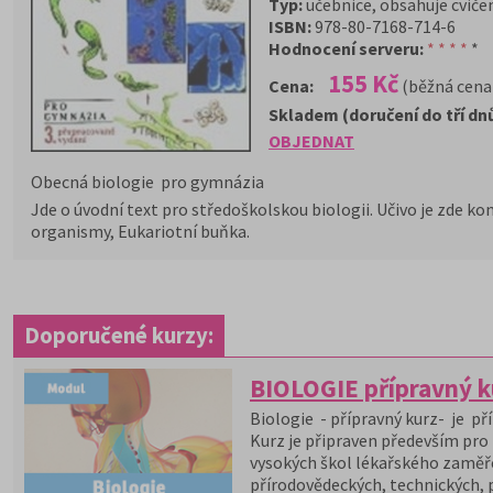
Typ:
učebnice, obsahuje cvičení
ISBN:
978-80-7168-714-6
Hodnocení serveru:
* * * *
*
155 Kč
Cena:
(běžná cena
Skladem (doručení do tří dn
OBJEDNAT
Obecná biologie pro gymnázia
Jde o úvodní text pro středoškolskou biologii. Učivo je zde ko
organismy, Eukariotní buňka.
Doporučené kurzy:
BIOLOGIE přípravný k
Biologie - přípravný kurz- je př
Kurz je připraven především pro
vysokých škol lékařského zaměř
přírodovědeckých, technických,