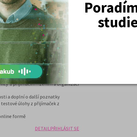
Poradím 
DETAIL
PŘIHLÁSIT SE
studi
rz + učebnice 2027
avou na příjímací zkoušky na VŠ. Kurz
ranty a pro budoucí studenty
ení a zejména pro studium na
 pedagogických, farmaceutických
ty na státní maturitu z fyziky.
poštou učebnici Fyzika a časopis
nty s přijímacím řízením a organizací
osti a doplní o další poznatky
testové úlohy z přijímaček z
 online formě
DETAIL
PŘIHLÁSIT SE