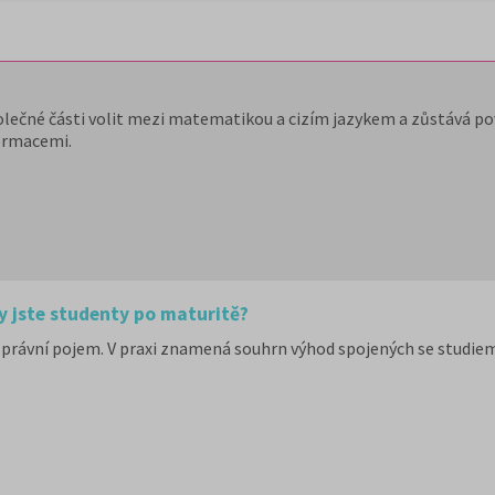
olečné části volit mezi matematikou a cizím jazykem a zůstává pov
ormacemi.
y jste studenty po maturitě?
právní pojem. V praxi znamená souhrn výhod spojených se studiem