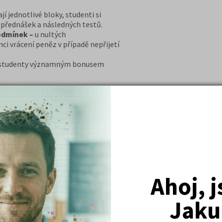
jí jednotlivé bloky, studenti si
 přednášek a následných testů.
odmínek –
u nultých
i vrácení peněz v případě nepřijetí
 studenty významným bonusem
ltý ročník) na lékařské fakulty
h otázek za bonusovou cenu 200,- Kč
turitě
nih z balíčku, v hodnotě 150 Kč
na medicínu"
padě nepřijetí na VŠ v hodnotě 500,-
Ahoj, 
ostat na medicínu"
Jaku