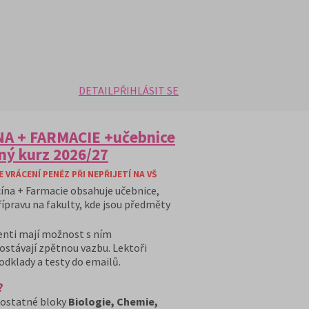
DETAIL
PŘIHLÁSIT SE
NA + FARMACIE +učebnice
vný kurz 2026/27
VRÁCENÍ PENĚZ PŘI NEPŘIJETÍ NA VŠ
cína + Farmacie obsahuje učebnice,
ípravu na fakulty, kde jsou předměty
denti mají možnost s ním
stávají zpětnou vazbu. Lektoři
odklady a testy do emailů.
?
mostatné bloky
Biologie, Chemie,