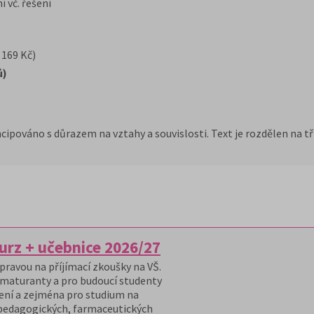
 vč. řešení
 169 Kč)
ů)
ncipováno s důrazem na vztahy a souvislosti. Text je rozdělen na t
urz + učebnice 2026/27
ípravou na příjímací zkoušky na VŠ.
 maturanty a pro budoucí studenty
ení a zejména pro studium na
 pedagogických, farmaceutických