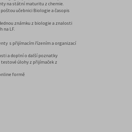
nty na státní maturitu z chemie.
 poštou učebnici Biologie a časopis
edednou známku z biologie a znalosti
h na LF.
nty s přijímacím řízením a organizací
osti a doplní o další poznatky
testové úlohy z přijímaček z
 online formě