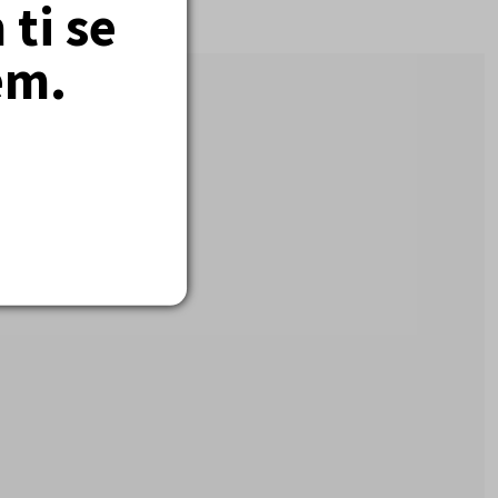
ti se
em.