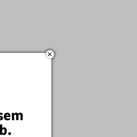
×
jsem
b.