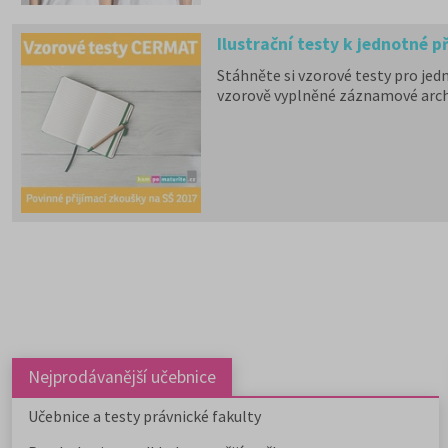
Ilustrační testy k jednotné 
Stáhněte si vzorové testy pro jed
vzorově vyplněné záznamové archy 
Nejprodávanější učebnice
Učebnice a testy právnické fakulty