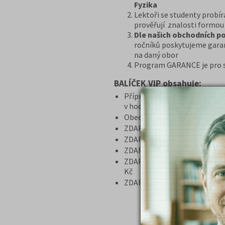
Fyzika
Lektoři se studenty probíra
prověřují znalosti formou
Dle našich obchodních p
ročníků poskytujeme garanc
na daný obor
Program GARANCE je pro
BALÍČEK VIP obsahuje:
Přípravný kurz + učebnice (nu
v hodnotě 10360,- Kč
Obecná biologie 558 řešenýc
ZDARMA Časopisy Kam Po Ma
ZDARMA poštovné za zaslání k
ZDARMA e-book „Dostanu se 
ZDARMA program Garance v pří
Kč
ZDARMA videonávod „Jak se d