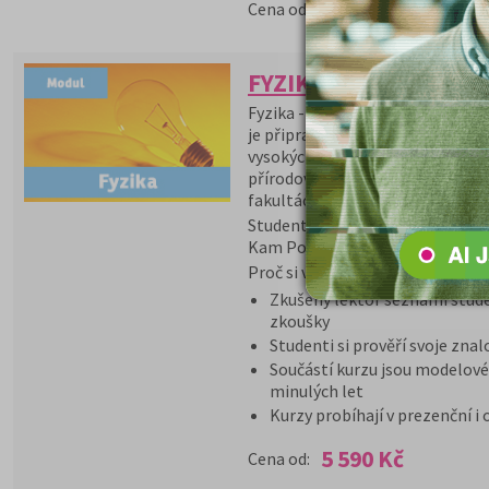
10 560 Kč
Cena od:
FYZIKA - přípravný ku
Fyzika - přípravný kurz- je přípr
je připraven především pro matu
vysokých škol lékařského zaměř
přírodovědeckých, technických,
fakultách a dobře připraví studen
Studenti dostanou v rámci kurzu 
Kam Po Maturitě.
Proč si vybrat tento kurz?
Zkušený lektor seznámí stude
zkoušky
Studenti si prověří svoje znal
Součástí kurzu jsou modelové 
minulých let
Kurzy probíhají v prezenční i
5 590 Kč
Cena od: