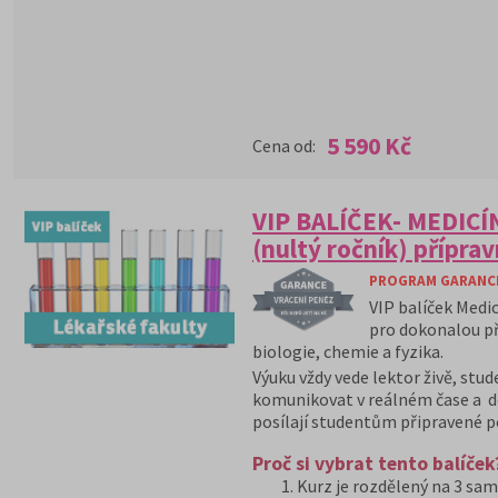
5 590 Kč
Cena od:
VIP BALÍČEK- MEDICÍ
(nultý ročník) přípra
PROGRAM GARANCE 
VIP balíček Medi
pro dokonalou př
biologie, chemie a fyzika.
Výuku vždy vede lektor živě, stu
komunikovat v reálném čase a do
posílají studentům připravené p
Proč si vybrat tento balíček
Kurz je rozdělený na 3 sa