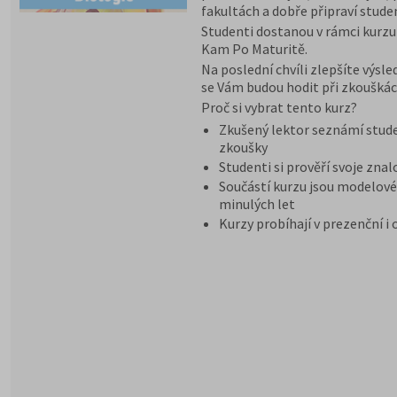
fakultách a dobře připraví stude
Studenti dostanou v rámci kurzu
Kam Po Maturitě.
Na poslední chvíli zlepšíte výsl
se Vám budou hodit při zkouškác
Proč si vybrat tento kurz?
Zkušený lektor seznámí stude
zkoušky
Studenti si prověří svoje znal
Součástí kurzu jsou modelové 
minulých let
Kurzy probíhají v prezenční i