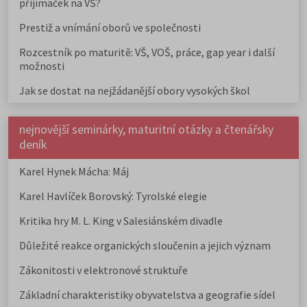
přijímaček na VŠ?
Prestiž a vnímání oborů ve společnosti
Rozcestník po maturitě: VŠ, VOŠ, práce, gap year i další
možnosti
Jak se dostat na nejžádanější obory vysokých škol
nejnovější seminárky, maturitní otázky a čtenářsky
deník
Karel Hynek Mácha: Máj
Karel Havlíček Borovský: Tyrolské elegie
Kritika hry M. L. King v Salesiánském divadle
Důležité reakce organických sloučenin a jejich význam
Zákonitosti v elektronové struktuře
Základní charakteristiky obyvatelstva a geografie sídel