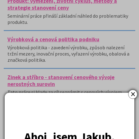
Produkt: vymezení, životní cyklus, metody a
strategie stanovení ceny
Seminární práce přináší základní náhled do problematiky
produktu.
Výrobková a cenová politika podniku
Výrobková politika - zavedení výrobku, způsob nalezení
tržní mezery, inovační proces, vyřazení výrobku, obalová a
značková politika.
Zinek a stříbro - stanovení cenového vývoje
nerostných surovin
×
Tato práce si klade za cíl seznámit s cenových vývojem
vybraných nerostných surovin.
( celkem nalezeno položek:
17
)
Ahoj, jsem Jakub.