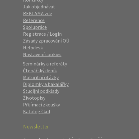
Jak objednávat
REKLAMA zde
Reference
Spolupráce
Registrace
/
Login
Zásady zpracování OÚ
Helpdesk
Nastavení cookies
Seminárky a referáty
Čtenářský deník
Maturitní otázky
Diplomky a bakalářky
Studijní podklady
Životopisy
Přijímací zkoušky
Katalog škol
Newsletter