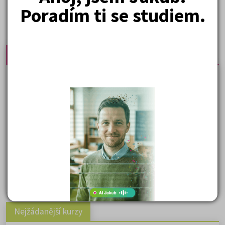
Poradím ti se studiem.
Nejprodávanější učebnice
Učebnice a testy právnické fakulty
Psychologie - podklady pro přijímačky
Přijímací zkoušky z matematiky na VŠE Praha
Řešení otázek Policejní akademie
Politologie - testy na přijímačky VŠ
Sociologie - testy na přijímačky VŠ
Biologie - testy na přij. zk. z medicíny
Nejžádanější kurzy