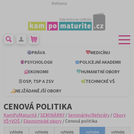
Reklama
PRÁVA
MEDICÍNU
PSYCHOLOGII
POLICEJNÍ AKADEMII
EKONOMII
HUMANITNÍ OBORY
OSP, TSP A ZSV
TECHNICKÉ VŠ
NEJŽÁDANĚJŠÍ OBORY
CENOVÁ POLITIKA
KamPoMaturitě
/
SEMINÁRKY
/
Seminárky/Referáty
/
Obory
VŠ+VOŠ
/
Ekonomické obory
/ Cenová politika
vyhledej
vyhledej
vyhledej
vyhledej
vyhledej