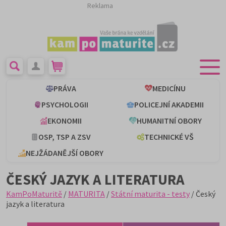
Reklama
PRÁVA
MEDICÍNU
PSYCHOLOGII
POLICEJNÍ AKADEMII
EKONOMII
HUMANITNÍ OBORY
OSP, TSP A ZSV
TECHNICKÉ VŠ
NEJŽÁDANĚJŠÍ OBORY
ČESKÝ JAZYK A LITERATURA
KamPoMaturitě
/
MATURITA
/
Státní maturita - testy
/ Český
jazyk a literatura