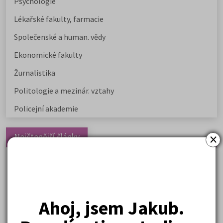
Psychologie
Lékařské fakulty, farmacie
Společenské a human. vědy
Ekonomické fakulty
Žurnalistika
Politologie a mezinár. vztahy
Policejní akademie
×
Nejčtenější články
Kdy vysoké školy pořádají dny otevřených dveří
Na které fakulty se dostanete bez přijímaček 2026?
Samostudium vs. přípravný kurz: Co opravdu funguje u
Ahoj, jsem Jakub.
přijímaček na VŠ?
Prestiž a vnímání oborů ve společnosti