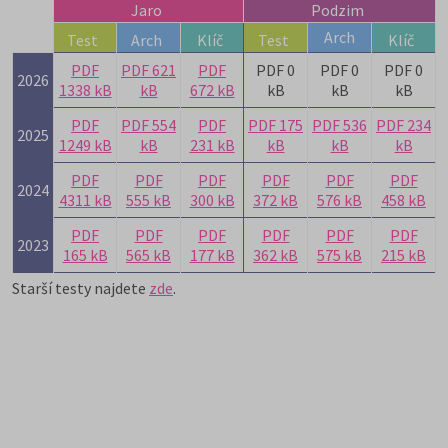
Jaro
Podzim
Arch
Test
Arch
Klíč
Test
Klíč
PDF
PDF 621
PDF
PDF 0
PDF 0
PDF 0
2026
1338 kB
kB
672 kB
kB
kB
kB
PDF
PDF 554
PDF
PDF 175
PDF 536
PDF 234
2025
1249 kB
kB
231 kB
kB
kB
kB
PDF
PDF
PDF
PDF
PDF
PDF
2024
4311 kB
555 kB
300 kB
372 kB
576 kB
458 kB
PDF
PDF
PDF
PDF
PDF
PDF
2023
165 kB
565 kB
177 kB
362 kB
575 kB
215 kB
Starší testy najdete
zde
.