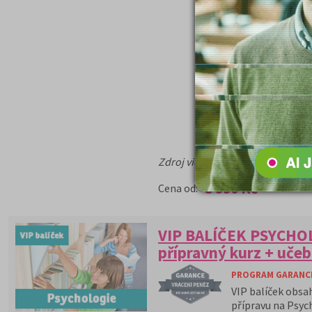
Zdroj videa: AI Google Veo
5 990 Kč
Cena od:
VIP BALÍČEK PSYCHOL
přípravný kurz + učeb
PROGRAM GARANCE 
VIP balíček obsa
přípravu na Psyc