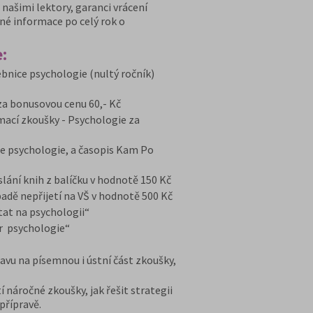
našimi lektory, garanci vrácení
ané informace po celý rok o
:
bnice psychologie (nultý ročník)
za bonusovou cenu 60,- Kč
ímací zkoušky - Psychologie za
e psychologie, a časopis Kam Po
ání knih z balíčku v hodnotě 150 Kč
dě nepřijetí na VŠ v hodnotě 500 Kč
at na psychologii“
r psychologie“
avu na písemnou i ústní část zkoušky,
í náročné zkoušky, jak řešit strategii
přípravě.