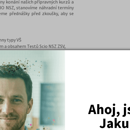
ny konání našich přípravných kurzů a
CIO NSZ, stanovíme náhradní termíny
eme přednášky před zkoušky, aby se
chny typy VŠ
em a obsahem Testů Scio NSZ ZSV,
ch let
stů z minulých let, prohloubí
h disciplínách (filozofie, sociologie,
onomie, moderní historie)
ý přehled v oblasti společenských
ětlit důležité pojmy ze základů
 i ONLINE formě.
denti v rámci kurzu poštou učebnici
Ahoj, 
ě.
Jaku