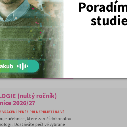
Poradím 
studi
DETAIL
PŘIHLÁSIT SE
OGIE (nultý ročník)
nice 2026/27
VRÁCENÍ PENĚZ PŘI NEPŘIJETÍ NA VŠ
huje učebnice, které zaručí dokonalou
hologii. Dostáváte pečlivě vybrané