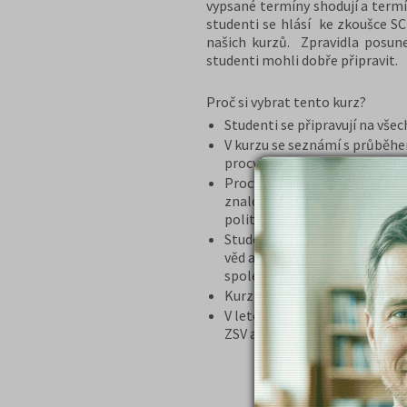
vypsané termíny shodují a termí
studenti se hlásí ke zkoušce S
našich kurzů. Zpravidla posun
studenti mohli dobře připravit.
Proč si vybrat tento kurz?
Studenti se připravují na vše
V kurzu se seznámí s průběh
procvičováním testů z minulý
Procvičováním modelových te
znalosti ve společenskovědníc
politologie, psychologie, ek
Studenti získají strukturovan
věd a tak jsou schopnost vysv
společenských věd
Kurz ZSV probíhá v prezenční
V letošním roce dostanou stu
ZSV a časopis Kam Po Maturit