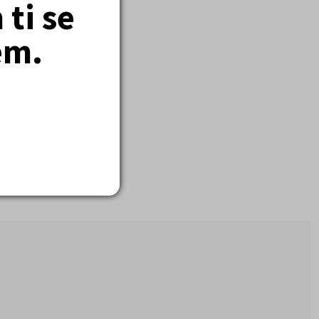
ti se
em.