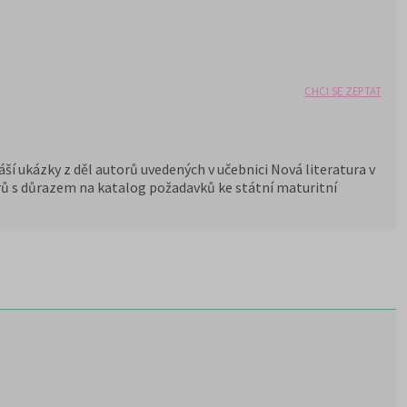
CHCI SE ZEPTAT
ší ukázky z děl autorů uvedených v učebnici Nová literatura v
torů s důrazem na katalog požadavků ke státní maturitní