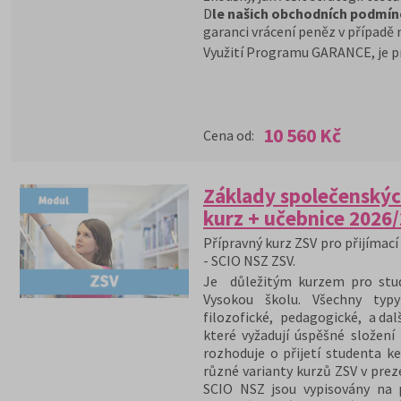
D
le našich obchodních podmín
garanci vrácení peněz v případě 
Využití Programu GARANCE, je p
10 560 Kč
Cena od:
Základy společenskýc
kurz + učebnice 2026
Přípravný kurz ZSV pro přijímací 
- SCIO NSZ ZSV.
Je důležitým kurzem pro stude
Vysokou školu. Všechny typy
filozofické, pedagogické, a dal
které vyžadují úspěšné složení
rozhoduje o přijetí studenta ke
různé varianty kurzů ZSV v pre
SCIO NSZ jsou vypisovány na 