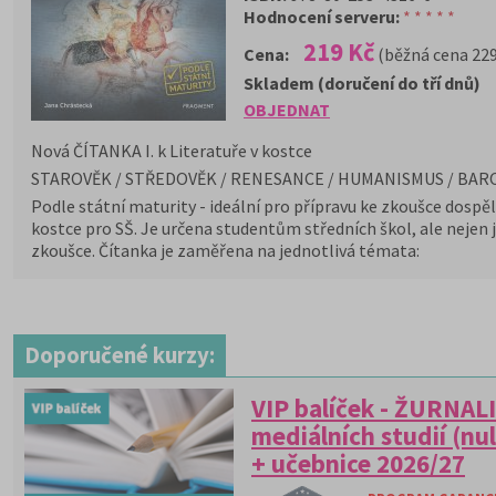
Hodnocení serveru:
* * * * *
219 Kč
Cena:
(běžná cena 229
Skladem (doručení do tří dnů)
OBJEDNAT
Nová ČÍTANKA I. k Literatuře v kostce
STAROVĚK / STŘEDOVĚK / RENESANCE / HUMANISMUS / BAR
Podle státní maturity - ideální pro přípravu ke zkoušce dospě
kostce pro SŠ. Je určena studentům středních škol, ale nejen 
zkoušce. Čítanka je zaměřena na jednotlivá témata:
Doporučené kurzy:
VIP balíček - ŽURNAL
mediálních studií (nu
+ učebnice 2026/27