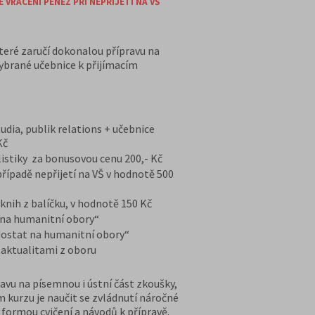
VRÁCENÍ PENĚZ PŘI NEPŘIJETÍ NA VŠ
teré zaručí dokonalou přípravu na
vybrané učebnice k přijímacím
udia, publik relations + učebnice
Kč
listiky za bonusovou cenu 200,- Kč
ípadě nepřijetí na VŠ v hodnotě 500
nih z balíčku, v hodnotě 150 Kč
na humanitní obory“
ostat na humanitní obory“
 aktualitami z oboru
avu na písemnou i ústní část zkoušky,
 kurzu je naučit se zvládnutí náročné
ů formou cvičení a návodů k přípravě.