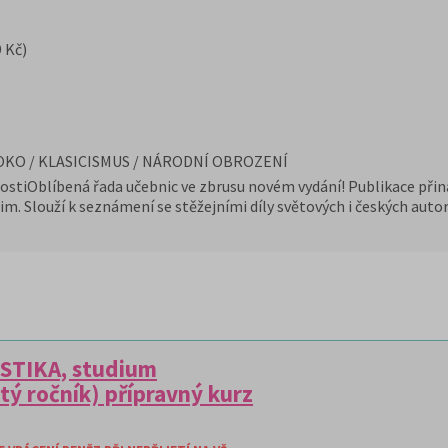
 Kč)
OKO / KLASICISMUS / NÁRODNÍ OBROZENÍ
lostiOblíbená řada učebnic ve zbrusu novém vydání! Publikace přiná
jim. Slouží k seznámení se stěžejními díly světových i českých au
ISTIKA, studium
ltý ročník) přípravný kurz