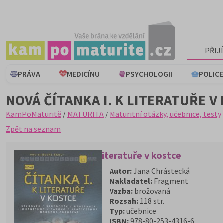
PŘIJ
PRÁVA
MEDICÍNU
PSYCHOLOGII
POLICE
NOVÁ ČÍTANKA I. K LITERATUŘE V
KamPoMaturitě
/
MATURITA
/
Maturitní otázky, učebnice, testy
Zpět na seznam
Nová ČÍTANKA I. k Literatuře v kostce
Autor:
Jana Chrástecká
Nakladatel:
Fragment
Vazba:
brožovaná
Rozsah:
118 str.
Typ:
učebnice
ISBN:
978-80-253-4316-6