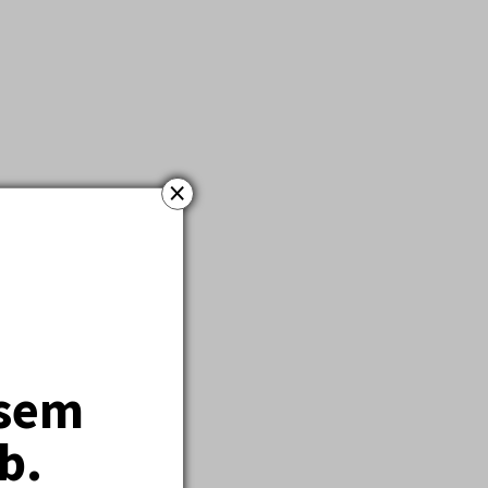
×
jsem
b.