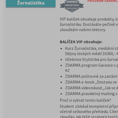
PROGRAM GARANCE 
VIP balíček obsahuje produkty, k
žurnalistiku. Dostáváte pečlivě 
zkouškám našimi lektory.
BALÍČEK VIP obsahuje:
Kurz Žurnalistika, mediální st
Dějiny českých médií 10360,- 
Učebnice Stylistika pro žurna
ZDARMA program Garance v př
Kč
ZDARMA poštovné za zaslání k
ZDARMA e-book „Dostanu se 
ZDARMA videonávod „Jak se d
ZDARMA pravidelný mailing s
Proč si vybrat tento balíček?
Student získává kompletní přípr
včetně celkového přehledu. Cílem
zkoušky, jak řešit strategii test