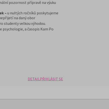
imální pozornost přípravě na výuku
ek –
u nultých ročníků poskytujeme
nepřijetí na daný obor
ro studenty velkou výhodou.
e psychologie, a časopis Kam Po
DETAIL
PŘIHLÁSIT SE