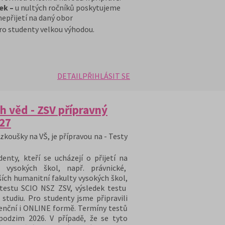
ek –
u nultých ročníků poskytujeme
nepřijetí na daný obor
ro studenty velkou výhodou.
DETAIL
PŘIHLÁSIT SE
h věd - ZSV přípravný
/27
zkoušky na VŠ, je přípravou na - Testy
nty, kteří se ucházejí o přijetí na
 vysokých škol, např. právnické,
ších humanitní fakulty vysokých škol,
 testu SCIO NSZ ZSV, výsledek testu
 studiu. Pro studenty jsme připravili
zenční i ONLINE formě. Termíny testů
podzim 2026. V případě, že se tyto