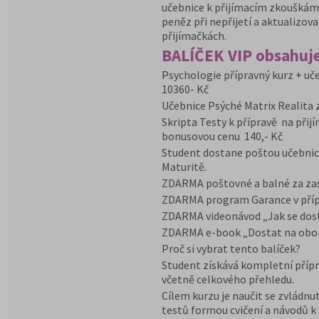
učebnice k přijímacím zkouškám 
peněz při nepřijetí a aktualizov
přijímačkách.
BALÍČEK VIP obsahuje
Psychologie přípravný kurz + uče
10360- Kč
Učebnice Psýché Matrix Realita 
Skripta Testy k přípravě na přij
bonusovou cenu 140,- Kč
Student dostane poštou učebnic
Maturitě.
ZDARMA poštovné a balné za zasl
ZDARMA program Garance v přípa
ZDARMA videonávod „Jak se dost
ZDARMA e-book „Dostat na obo
Proč si vybrat tento balíček?
Student získává kompletní přípr
včetně celkového přehledu.
Cílem kurzu je naučit se zvládnut
testů formou cvičení a návodů k 