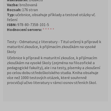
Vazba:
brožovaná
Rozsah:
176 stran
Typ:
učebnice, obsahuje příklady a testové otázky vč.
řešení
ISBN:
978-80-7358-101-5
Hodnocení serveru:
* * * * *
Testy - Odmaturuj z literatury - Titul určený k přípravě k
maturitní zkoušce, k přijímacím zkouškám na vysoké
školy
Učebnice k přípravě k maturitní zkoušce, k přijímacím
zkouškám na vysoké školy (zejména na filozofické a
pedagogické fakulty), ale i na testy, písemky a zkoušení
po celou dobu středoškolského studia. Kniha obsahuje
více než 1000 testových otázek, které souhrnně
procvičují učivo literatury v rámci osnov střeních škol.