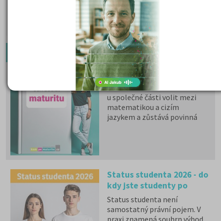
10 560 Kč
Cena od:
DETAIL
PŘIHLÁSIT SE
Doporučené články:
Státní maturita 2026
I v roce 2026 mohou studenti
u společné části volit mezi
matematikou a cizím
jazykem a zůstává povinná
zkouška z českého jazyka a
literatury. Stáhněte si zdarma
e-book
s podrobnými
informacemi.
Status studenta 2026 - do
kdy jste studenty po
maturitě?
Status studenta není
samostatný právní pojem. V
praxi znamená souhrn výhod