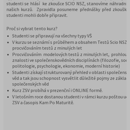
studenti se hlásí ke zkoušce SCIO NSZ, stanovíme náhradní 
našich kurzů. Zpravidla posuneme přednášky před zkoušky,
studenti mohli dobře připravit.
Proč si vybrat tento kurz?
Studenti se připravují na všechny typy VŠ
V kurzu se seznámí s průběhem a obsahem Testů Scio NSZ Z
procvičováním testů z minulých let
Procvičováním modelových testů z minulých let, prohloub
znalosti ve společenskovědních disciplínách (filozofie, soci
politologie, psychologie, ekonomie, moderní historie)
Studenti získají strukturovaný přehled v oblasti společensk
věd a tak jsou schopnost vysvětlit důležité pojmy ze základ
společenských věd
Kurz ZSV probíhá v prezenční i ONLINE formě.
V letošním roce dostanou studenti v rámci kurzu poštou uče
ZSV a časopis Kam Po Maturitě.