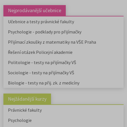
dále v nabídce na 9 soukromých
vysokých školách. Učitelské obory
Nejprodávanější učebnice
můžete studovat na 9 pedagogick
fakultách, dvou institutech a jed
Učebnice a testy právnické fakulty
ústavu, a téměř na všech veřejnýc
Psychologie - podklady pro přijímačky
vysokých školách od uměleckých 
po ekonomické či technické.
Přijímací zkoušky z matematiky na VŠE Praha
Pedagogicky zaměřené obory
nabízejí také soukromé vysoké
Řešení otázek Policejní akademie
školy.
Učitelské
,
ekonomicky
zaměřené obory a
obory psycholo
Politologie - testy na přijímačky VŠ
uvádíme v samostatném článku.
Chystáte se na humanitní ob
Sociologie - testy na přijímačky VŠ
Stáhněte si zdarma e-book s
Biologie - testy na přij. zk. z medicíny
přehledem humanitních fakult,
informacemi o přijímacím řízení a
tipy pro výběr studia.
Nejžádanější kurzy
Právnické fakulty
Psychologie