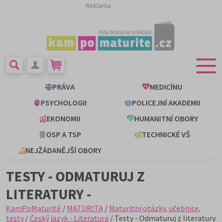
Reklama
PRÁVA
MEDICÍNU
PSYCHOLOGII
POLICEJNÍ AKADEMII
EKONOMII
HUMANITNÍ OBORY
OSP A TSP
TECHNICKÉ VŠ
NEJŽÁDANĚJŠÍ OBORY
TESTY - ODMATURUJ Z
LITERATURY -
KamPoMaturitě
/
MATURITA
/
Maturitní otázky, učebnice,
testy
/
Český jazyk - Literatura
/ Testy - Odmaturuj z literatury