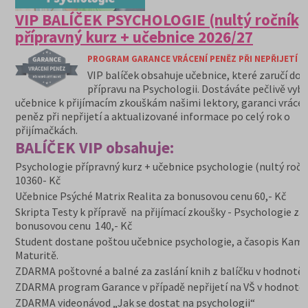
VIP BALÍČEK PSYCHOLOGIE (nultý ročník)
přípravný kurz + učebnice 2026/27
PROGRAM GARANCE VRÁCENÍ PENĚZ PŘI NEPŘIJETÍ N
VIP balíček obsahuje učebnice, které zaručí do
přípravu na Psychologii. Dostáváte pečlivě vyb
učebnice k přijímacím zkouškám našimi lektory, garanci vrácen
peněz při nepřijetí a aktualizované informace po celý rok o
přijímačkách.
BALÍČEK VIP obsahuje:
Psychologie přípravný kurz + učebnice psychologie (nultý ročn
10360- Kč
Učebnice Psýché Matrix Realita za bonusovou cenu 60,- Kč
Skripta Testy k přípravě na přijímací zkoušky - Psychologie za
bonusovou cenu 140,- Kč
Student dostane poštou učebnice psychologie, a časopis Kam
Maturitě.
ZDARMA poštovné a balné za zaslání knih z balíčku v hodnotě 
ZDARMA program Garance v případě nepřijetí na VŠ v hodnotě 
ZDARMA videonávod „Jak se dostat na psychologii“