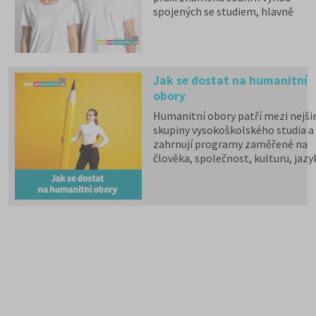
spojených se studiem, hlavně
zdravotní pojištění hrazené
státem, studentské slevy na
dopravu a další.
Jak se dostat na humanitní
obory
Humanitní obory patří mezi nejšir
skupiny vysokoškolského studia a
zahrnují programy zaměřené na
člověka, společnost, kulturu, jazy
vzdělávání i komunikaci.
Psychologii, filozofii, logiku,
politologii, sociologii, sociální
politiku a sociální práci, historick
vědy, filologii, pedagogiku,
informační studia a knihovnictví,
překladatelství a tlumočnictví,
obecnou teorii a dějiny umění a
kultury a další programy a obory l
studovat na 59 fakultách veřejnýc
vysokých škol. Humanitní obory j