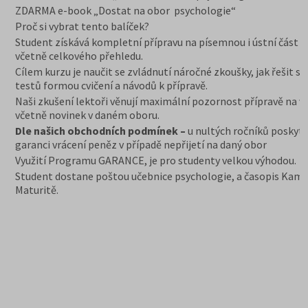
ZDARMA e-book „Dostat na obor psychologie“
Proč si vybrat tento balíček?
Student získává kompletní přípravu na písemnou i ústní část z
včetně celkového přehledu.
Cílem kurzu je naučit se zvládnutí náročné zkoušky, jak řešit st
testů formou cvičení a návodů k přípravě.
Naši zkušení lektoři věnují maximální pozornost přípravě na v
včetně novinek v daném oboru.
Dle našich obchodních podmínek –
u nultých ročníků poskyt
garanci vrácení peněz v případě nepřijetí na daný obor
Využití Programu GARANCE, je pro studenty velkou výhodou.
Student dostane poštou učebnice psychologie, a časopis Kam
Maturitě.