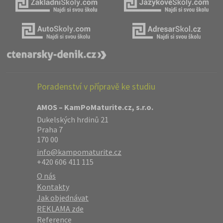
Poradenství v přípravě ke studiu
AMOS – KamPoMaturite.cz, s.r.o.
Dukelských hrdinů 21
Praha 7
170 00
info@kampomaturite.cz
+420 606 411 115
O nás
Kontakty
Jak objednávat
REKLAMA zde
Reference