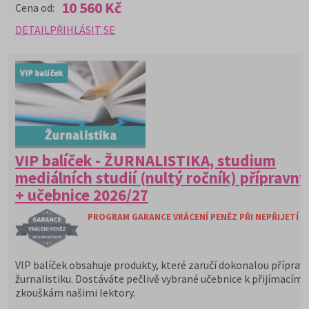
10 560 Kč
Cena od:
DETAIL
PŘIHLÁSIT SE
VIP balíček - ŽURNALISTIKA, studium
mediálních studií (nultý ročník) přípravný
+ učebnice 2026/27
PROGRAM GARANCE VRÁCENÍ PENĚZ PŘI NEPŘIJETÍ N
VIP balíček obsahuje produkty, které zaručí dokonalou příprav
žurnalistiku. Dostáváte pečlivě vybrané učebnice k přijímacím
zkouškám našimi lektory.