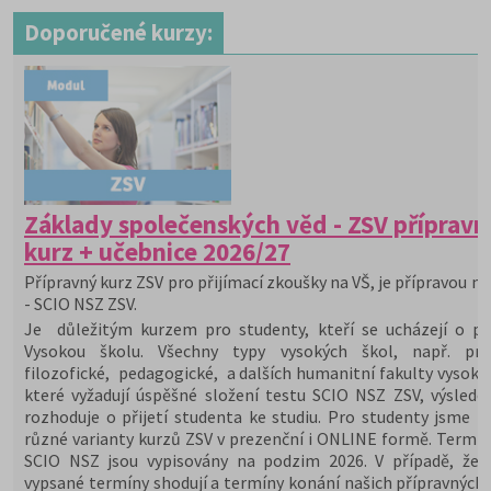
Doporučené kurzy:
Základy společenských věd - ZSV přípravn
kurz + učebnice 2026/27
Přípravný kurz ZSV pro přijímací zkoušky na VŠ, je přípravou na
- SCIO NSZ ZSV.
Je důležitým kurzem pro studenty, kteří se ucházejí o při
Vysokou školu. Všechny typy vysokých škol, např. prá
filozofické, pedagogické, a dalších humanitní fakulty vysoký
které vyžadují úspěšné složení testu SCIO NSZ ZSV, výslede
rozhoduje o přijetí studenta ke studiu. Pro studenty jsme př
různé varianty kurzů ZSV v prezenční i ONLINE formě. Termín
SCIO NSZ jsou vypisovány na podzim 2026. V případě, že 
vypsané termíny shodují a termíny konání našich přípravných 