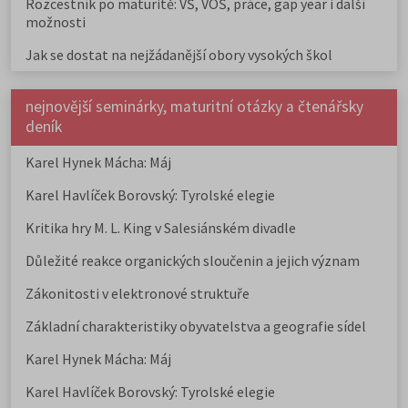
Rozcestník po maturitě: VŠ, VOŠ, práce, gap year i další
možnosti
Jak se dostat na nejžádanější obory vysokých škol
nejnovější seminárky, maturitní otázky a čtenářsky
deník
Karel Hynek Mácha: Máj
Karel Havlíček Borovský: Tyrolské elegie
Kritika hry M. L. King v Salesiánském divadle
Důležité reakce organických sloučenin a jejich význam
Zákonitosti v elektronové struktuře
Základní charakteristiky obyvatelstva a geografie sídel
Karel Hynek Mácha: Máj
Karel Havlíček Borovský: Tyrolské elegie