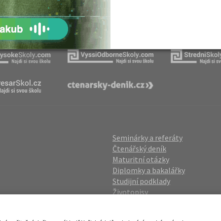
Naše projekty
Seminárky a referáty
Čtenářský deník
Maturitní otázky
Diplomky a bakalářky
Studijní podklady
Životopisy
gin
Přijímací zkoušky
vání OÚ
Katalog škol