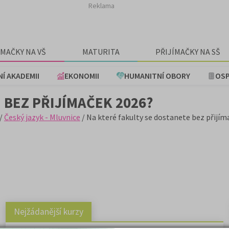
Reklama
ÍMAČKY NA VŠ
MATURITA
PŘIJÍMAČKY NA SŠ
NÍ AKADEMII
EKONOMII
HUMANITNÍ OBORY
OSP
 BEZ PŘIJÍMAČEK 2026?
/
Český jazyk - Mluvnice
/ Na které fakulty se dostanete bez přijím
Nejžádanější kurzy