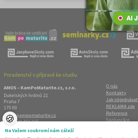
Poradenství v přípravě ke studiu
O nás
AMOS – KamPoMaturite.cz, s.r.o.
Kontakty
Dukelských hrdinů 21
Jak objednávat
Praha 7
REKLAMA zde
170 00
Reference
info@kampomaturite.cz
🍪
Spolupráce
+420 606 411 115
Registrace
/
Lo
Na Vašem soukromí nám záleží
Zásady zpraco