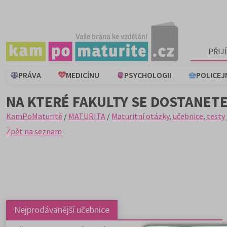
PŘIJ
PRÁVA
MEDICÍNU
PSYCHOLOGII
POLICEJ
NA KTERÉ FAKULTY SE DOSTANETE
KamPoMaturitě
/
MATURITA
/
Maturitní otázky, učebnice, testy
Zpět na seznam
Nejprodávanější učebnice