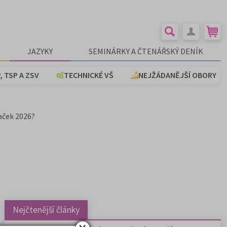
JAZYKY
SEMINÁRKY A ČTENÁŘSKÝ DENÍK
, TSP A ZSV
TECHNICKÉ VŠ
NEJŽÁDANĚJŠÍ OBORY
aček 2026?
Nejčtenější články