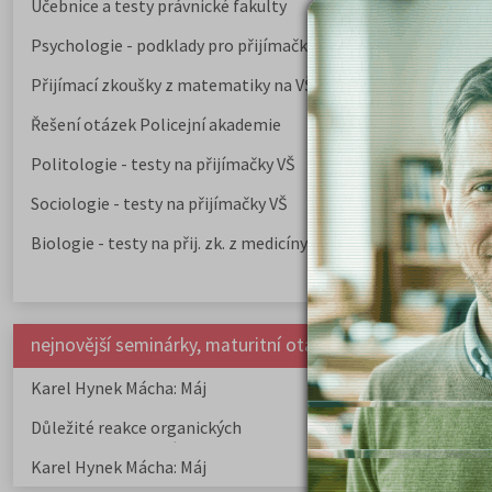
Učebnice a testy právnické fakulty
Psychologie - podklady pro přijímačky
Přijímací zkoušky z matematiky na VŠE Praha
Řešení otázek Policejní akademie
Politologie - testy na přijímačky VŠ
Sociologie - testy na přijímačky VŠ
Biologie - testy na přij. zk. z medicíny
nejnovější seminárky, maturitní otázky a čtenářsky deník
Karel Hynek Mácha: Máj
Karel Havlíček Bor
elegie
Důležité reakce organických
Zákonitosti v elek
sloučenin a jejich význam
Karel Hynek Mácha: Máj
Karel Havlíček Bor
elegie