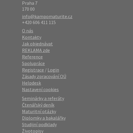
Praha 7
170 00
info@kampomaturite.cz
+420 606 411 115
O nás
Kontakty
Jak objednávat
REKLAMA zde
Reference
Spolupráce
Registrace
/
Login
Zásady zpracování OÚ
Helpdesk
Nastavení cookies
Seminárky a referáty
Čtenářský deník
Maturitní otázky
Diplomky a bakalářky
Studijní podklady
Životopisy