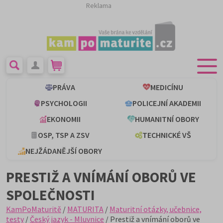
Reklama
PRÁVA
MEDICÍNU
PSYCHOLOGII
POLICEJNÍ AKADEMII
EKONOMII
HUMANITNÍ OBORY
OSP, TSP A ZSV
TECHNICKÉ VŠ
NEJŽÁDANĚJŠÍ OBORY
PRESTIŽ A VNÍMÁNÍ OBORŮ VE
SPOLEČNOSTI
KamPoMaturitě
/
MATURITA
/
Maturitní otázky, učebnice,
testy
/
Český jazyk - Mluvnice
/ Prestiž a vnímání oborů ve