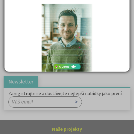
Kritika hry M. L. King v Salesiánském divadle
Důležité reakce organických sloučenin a jejich význam
Zákonitosti v elektronové struktuře
Základní charakteristiky obyvatelstva a geografie sídel
Karel Hynek Mácha: Máj
Karel Havlíček Borovský: Tyrolské elegie
Romain Rolland: Petr a Lucie
Newsletter
Zaregistrujte se a dostávejte nejlepší nabídky jako první.
Naše projekty