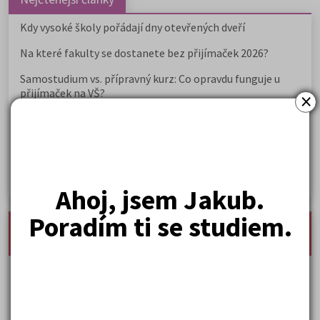
Kdy vysoké školy pořádají dny otevřených dveří
Na které fakulty se dostanete bez přijímaček 2026?
Samostudium vs. přípravný kurz: Co opravdu funguje u
přijímaček na VŠ?
×
Prestiž a vnímání oborů ve společnosti
Rozcestník po maturitě: VŠ, VOŠ, práce, gap year i další
možnosti
Jak se dostat na nejžádanější obory vysokých škol
Ahoj, jsem Jakub.
Poradím ti se studiem.
nejnovější seminárky, maturitní otázky a čtenářsky
deník
Karel Hynek Mácha: Máj
Karel Havlíček Borovský: Tyrolské elegie