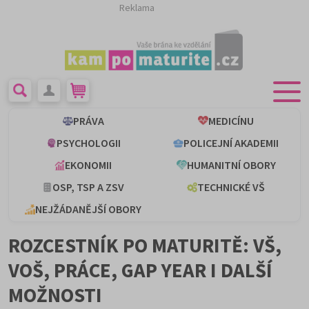
Reklama
PRÁVA
MEDICÍNU
PSYCHOLOGII
POLICEJNÍ AKADEMII
EKONOMII
HUMANITNÍ OBORY
OSP, TSP A ZSV
TECHNICKÉ VŠ
NEJŽÁDANĚJŠÍ OBORY
ROZCESTNÍK PO MATURITĚ: VŠ,
VOŠ, PRÁCE, GAP YEAR I DALŠÍ
MOŽNOSTI