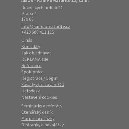
AMOS – KamPoMaturite.cz, s.r.o.
Dukelských hrdinů 21
Praha 7
170 00
info@kampomaturite.cz
+420 606 411 115
O nás
Kontakty
Jak objednávat
REKLAMA zde
Reference
Spolupráce
Registrace
/
Login
Zásady zpracování OÚ
Helpdesk
Nastavení cookies
Seminárky a referáty
Čtenářský deník
Maturitní otázky
Diplomky a bakalářky