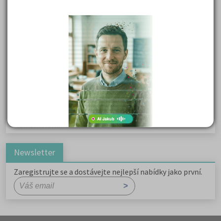
Karel Havlíček Borovský: Tyrolské elegie
Kritika hry M. L. King v Salesiánském divadle
Důležité reakce organických sloučenin a jejich význam
Zákonitosti v elektronové struktuře
Základní charakteristiky obyvatelstva a geografie sídel
Karel Hynek Mácha: Máj
Karel Havlíček Borovský: Tyrolské elegie
Romain Rolland: Petr a Lucie
Newsletter
Zaregistrujte se a dostávejte nejlepší nabídky jako první.