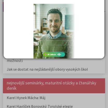
Nejčtenější články
Kdy vysoké školy pořádají dny otevřených dveří
Na které fakulty se dostanete bez přijímaček 2026?
Samostudium vs. přípravný kurz: Co opravdu funguje u
přijímaček na VŠ?
Prestiž a vnímání oborů ve společnosti
Rozcestník po maturitě: VŠ, VOŠ, práce, gap year i další
možnosti
Jak se dostat na nejžádanější obory vysokých škol
nejnovější seminárky, maturitní otázky a čtenářsky
deník
Karel Hynek Mácha: Máj
Karel Havlíček Borovský: Tyrolské elegie