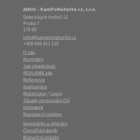
AMOS – KamPoMaturite.cz, s.r.o.
Dukelských hrdinů 21
Praha 7
170 00
info@kampomaturite.cz
+420 606 411 115
O nás
Kontakty
Jak objednávat
REKLAMA zde
Reference
Spolupráce
Registrace
/
Login
Zásady zpracování OÚ
Helpdesk
Nastavení cookies
Seminárky a referáty
Čtenářský deník
Maturitní otázky