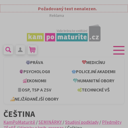
Požadovaný text nenalezen.
Reklama
PRÁVA
MEDICÍNU
PSYCHOLOGII
POLICEJNÍ AKADEMII
EKONOMII
HUMANITNÍ OBORY
OSP, TSP A ZSV
TECHNICKÉ VŠ
NEJŽÁDANĚJŠÍ OBORY
ČEŠTINA
KamPoMaturitě
/
SEMINÁRKY
/
Studijní podklady
/
Předměty
ZŠ+SŠ
/
Výpisky z knih, recenze
/ Čeština