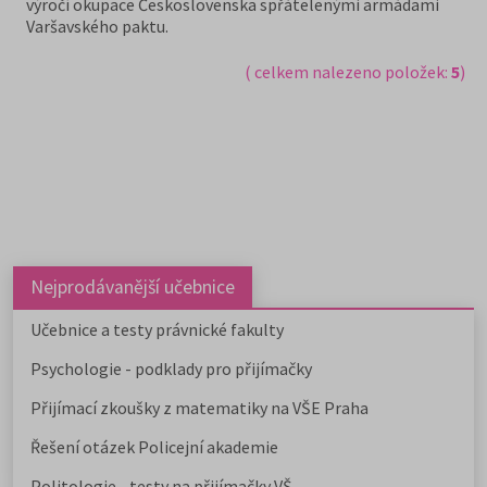
výročí okupace Československa spřátelenými armádami
Varšavského paktu.
( celkem nalezeno položek:
5
)
Nejprodávanější učebnice
Učebnice a testy právnické fakulty
Psychologie - podklady pro přijímačky
Přijímací zkoušky z matematiky na VŠE Praha
Řešení otázek Policejní akademie
Politologie - testy na přijímačky VŠ