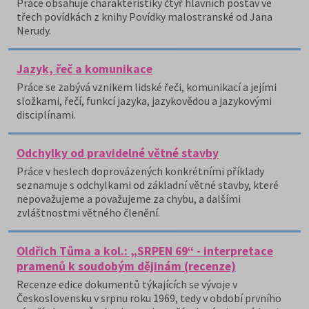
Práce obsahuje charakteristiky čtyř hlavních postav ve
třech povídkách z knihy Povídky malostranské od Jana
Nerudy.
Jazyk, řeč a komunikace
Práce se zabývá vznikem lidské řeči, komunikací a jejími
složkami, řečí, funkcí jazyka, jazykovědou a jazykovými
disciplínami.
Odchylky od pravidelné větné stavby
Práce v heslech doprovázených konkrétními příklady
seznamuje s odchylkami od základní větné stavby, které
nepovažujeme a považujeme za chybu, a dalšími
zvláštnostmi větného členění.
Oldřich Tůma a kol.: „SRPEN 69“ - interpretace
pramenů k soudobým dějinám (recenze)
Recenze edice dokumentů týkajících se vývoje v
Československu v srpnu roku 1969, tedy v období prvního