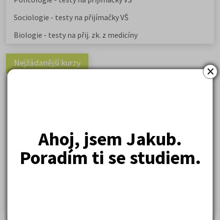
Sociologie - testy na přijímačky VŠ
Biologie - testy na přij. zk. z medicíny
Nejžádanější kurzy
×
Právnické fakulty
Psychologie
Lékařské fakulty, farmacie
Ahoj, jsem Jakub.
Společenské a human. vědy
Poradím ti se studiem.
Ekonomické fakulty
Žurnalistika
Politologie a mezinár. vztahy
Policejní akademie