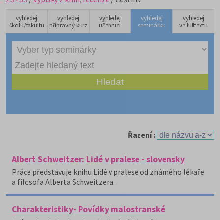
vyhledej
vyhledej
vyhledej
vyhledej
vyhledej
školu/fakultu
přípravný kurz
učebnici
seminárku
ve fulltextu
Řazení :
Albert Schweitzer: Lidé v pralese - slovensky
Práce představuje knihu Lidé v pralese od známého lékaře
a filosofa Alberta Schweitzera.
Charakteristiky- Povídky malostranské