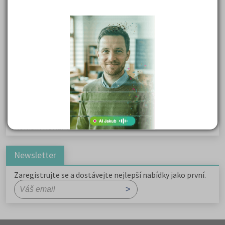
Karel Havlíček Borovský: Tyrolské elegie
Kritika hry M. L. King v Salesiánském divadle
Důležité reakce organických sloučenin a jejich význam
Zákonitosti v elektronové struktuře
Základní charakteristiky obyvatelstva a geografie sídel
Karel Hynek Mácha: Máj
Karel Havlíček Borovský: Tyrolské elegie
Romain Rolland: Petr a Lucie
Newsletter
Zaregistrujte se a dostávejte nejlepší nabídky jako první.