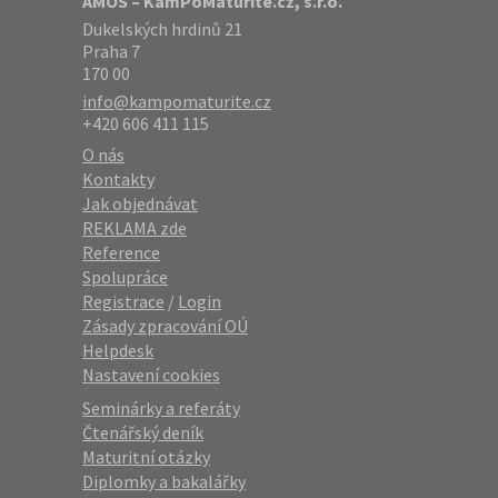
AMOS – KamPoMaturite.cz, s.r.o.
Dukelských hrdinů 21
Praha 7
170 00
info@kampomaturite.cz
+420 606 411 115
O nás
Kontakty
Jak objednávat
REKLAMA zde
Reference
Spolupráce
Registrace
/
Login
Zásady zpracování OÚ
Helpdesk
Nastavení cookies
Seminárky a referáty
Čtenářský deník
Maturitní otázky
Diplomky a bakalářky