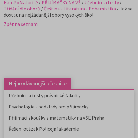
KamPoMaturitě
/
PŘIJÍMAČKY NA VŠ
/
Učebnice a testy
/
Třídění dle oborů
/
Čeština - Literatura - Bohemistika
/ Jak se
dostat na nejžádanější obory vysokých škol
Zpět na seznam
Nejprodávanější učebnice
Učebnice a testy právnické fakulty
Psychologie - podklady pro přijímačky
Přijímací zkoušky z matematiky na VŠE Praha
Řešení otázek Policejní akademie