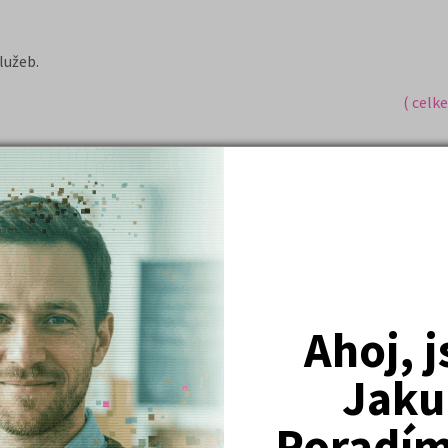
lužeb.
( celk
Nejžádanější kurzy
Právnické fakulty
Ahoj, 
Psychologie
Lékařské fakulty, farmacie
Jaku
Společenské a human. vědy
Poradím 
Ekonomické fakulty