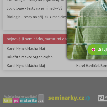
Sociologie - testy na přijímačky VŠ
Biologie - testy na přij. zk. z medicíny
nejnovější seminárky, maturitní otázky a čtenářsky deník
Karel Hynek Mácha: Máj
Karel Havlíček Bor
elegie
Důležité reakce organických
Zákonitosti v elek
sloučenin a jejich význam
Karel Hynek Mácha: Máj
Karel Havlíček Bor
elegie