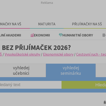
Reklama
ÍMAČKY NA VŠ
MATURITA
PŘIJÍMAČKY NA SŠ
JNÍ AKADEMII
EKONOMII
HUMANITNÍ OBORY
 BEZ PŘIJÍMAČEK 2026?
Š
/
Vysokoškolské okruhy
/
Ekonomické obory
/
Cestovní ruch - te
vyhledej
vyhledej
učebnici
seminárku
Ř