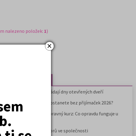
em nalezeno položek:
1
)
×
Nejčtenější články
Kdy vysoké školy pořádají dny otevřených dveří
jsem
Na které fakulty se dostanete bez přijímaček 2026?
Samostudium vs. přípravný kurz: Co opravdu funguje u
b.
přijímaček na VŠ?
ti se
Prestiž a vnímání oborů ve společnosti