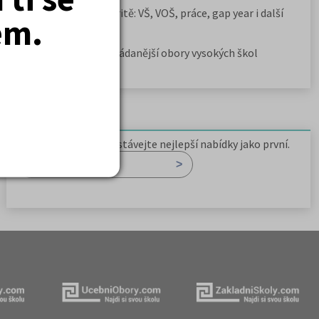
Rozcestník po maturitě: VŠ, VOŠ, práce, gap year i další
em.
možnosti
Jak se dostat na nejžádanější obory vysokých škol
Newsletter
Zaregistrujte se a dostávejte nejlepší nabídky jako první.