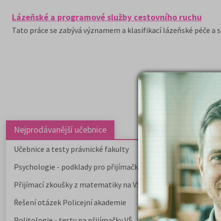
Lázeňské a programové služby cestovního ruchu
Tato práce se zabývá významem a klasifikací lázeňské péče a s
Nejprodávanější učebnice
Učebnice a testy právnické fakulty
Psychologie - podklady pro přijímačky
Přijímací zkoušky z matematiky na VŠE Praha
Řešení otázek Policejní akademie
Politologie - testy na přijímačky VŠ