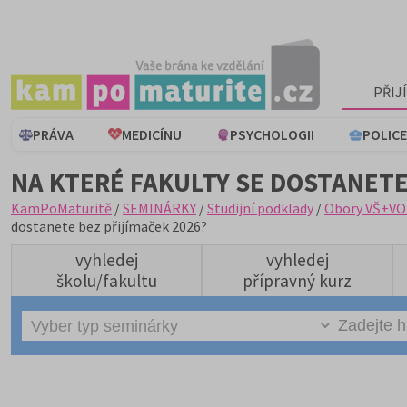
PŘIJ
PRÁVA
MEDICÍNU
PSYCHOLOGII
POLICE
NA KTERÉ FAKULTY SE DOSTANETE
KamPoMaturitě
/
SEMINÁRKY
/
Studijní podklady
/
Obory VŠ+VO
dostanete bez přijímaček 2026?
vyhledej
vyhledej
školu/fakultu
přípravný kurz