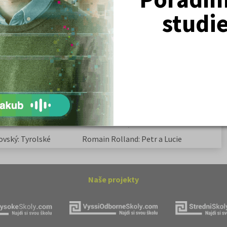
studi
Žurnalistika
Politologie a mezinár. vztahy
Policejní akademie
ovský: Tyrolské
Kritika hry M. L. King v Salesiánském
divadle
tronové struktuře
Základní charakteristiky obyvatelstva
a geografie sídel
ovský: Tyrolské
Romain Rolland: Petr a Lucie
Naše projekty