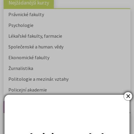
Nejžádanější kurzy
Právnické fakulty
Psychologie
Lékařské fakulty, farmacie
Společenské a human. vědy
Ekonomické fakulty
Žurnalistika
Politologie a mezinár. vztahy
Policejní akademie
×
Nejčtenější články
Kdy vysoké školy pořádají dny otevřených dveří
Na které fakulty se dostanete bez přijímaček 2026?