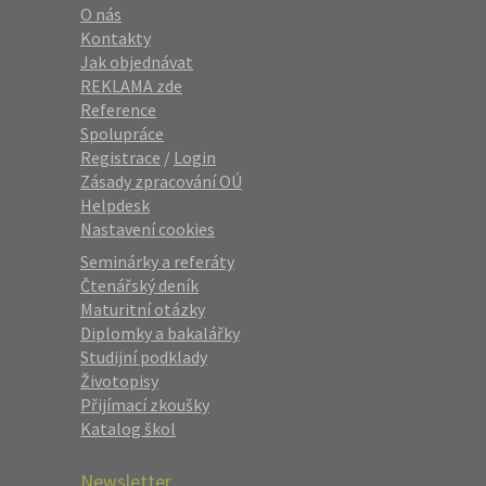
O nás
Kontakty
Jak objednávat
REKLAMA zde
Reference
Spolupráce
Registrace
/
Login
Zásady zpracování OÚ
Helpdesk
Nastavení cookies
Seminárky a referáty
Čtenářský deník
Maturitní otázky
Diplomky a bakalářky
Studijní podklady
Životopisy
Přijímací zkoušky
Katalog škol
Newsletter