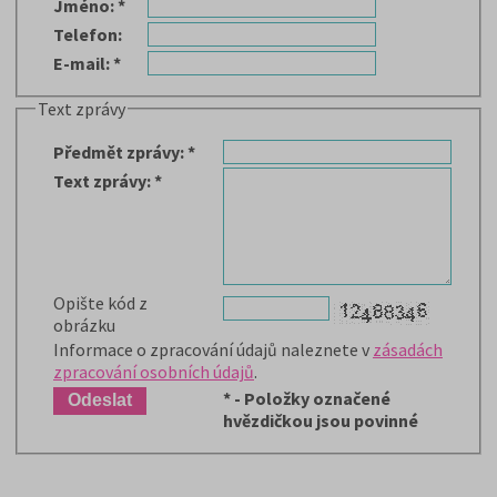
Jméno
:
*
Telefon
:
E-mail
:
*
Text zprávy
Předmět zprávy
:
*
Text zprávy
:
*
Opište kód z
obrázku
Informace o zpracování údajů naleznete v
zásadách
zpracování osobních údajů
.
*
- Položky označené
hvězdičkou jsou povinné