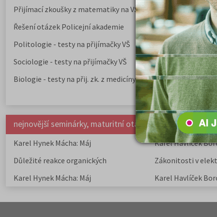
Přijímací zkoušky z matematiky na VŠE Praha
Řešení otázek Policejní akademie
Politologie - testy na přijímačky VŠ
Sociologie - testy na přijímačky VŠ
Biologie - testy na přij. zk. z medicíny
nejnovější seminárky, maturitní otázky a čtenářsky deník
Karel Hynek Mácha: Máj
Karel Havlíček Bor
elegie
Důležité reakce organických
Zákonitosti v elek
sloučenin a jejich význam
Karel Hynek Mácha: Máj
Karel Havlíček Bor
elegie