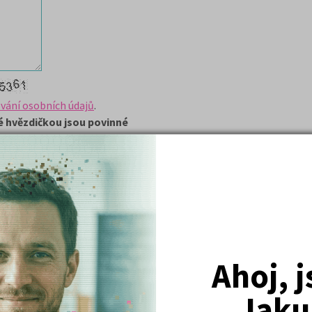
vání osobních údajů
.
 hvězdičkou jsou povinné
Nejžádanější kurzy
Ahoj, 
Právnické fakulty
Jaku
Psychologie