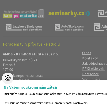
Poradenství v přípravě ke studiu
O nás
AMOS – KamPoMaturite.cz, s.r.o.
Kontakty
Dukelských hrdinů 21
Jak objednávat
Praha 7
REKLAMA zde
170 00
Reference
info@kampomaturite.cz
🍪
Spolupráce
+420 606 411 115
Registrace
/
Lo
Na Vašem soukromí nám záleží
Zásady zpraco
Stisknutím tlačítka „Souhlasím“ souhlasíte s tím, abychom Vám poskytovali smyslup
Helpdesk
Nastavení cook
Svůj souhlas můžete samozřejmě kdykoli změnit v části „Nastavení“.