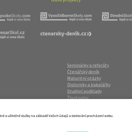
Seminárky a referáty
Čtenářský deník
Maturitní otázky
Diplomky a bakalářky
Studijní podklady
Životopisy
gin
Přijímací zkoušky
vání OÚ
Katalog škol
lné a užitečné služby na základě Vašich údajů o sledování procházení webu.
ies