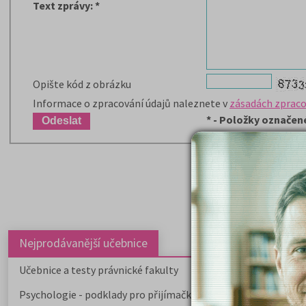
Text zprávy
:
*
Opište kód z obrázku
Informace o zpracování údajů naleznete v
zásadách zpraco
*
- Položky označené
Nejprodávanější učebnice
Učebnice a testy právnické fakulty
Psychologie - podklady pro přijímačky