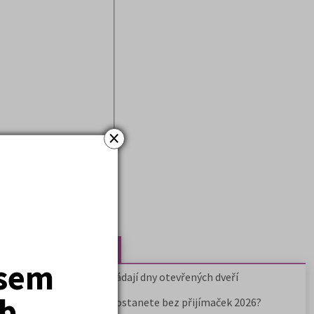
×
Nejčtenější články
jsem
Kdy vysoké školy pořádají dny otevřených dveří
b.
Na které fakulty se dostanete bez přijímaček 2026?