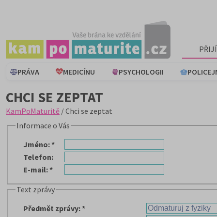
PŘIJ
PRÁVA
MEDICÍNU
PSYCHOLOGII
POLICEJ
CHCI SE ZEPTAT
KamPoMaturitě
/ Chci se zeptat
Informace o Vás
Jméno
:
*
Telefon
:
E-mail
:
*
Text zprávy
Předmět zprávy
:
*