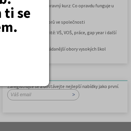
Samostudium vs. přípravný kurz: Co opravdu funguje u
ti se
přijímaček na VŠ?
em.
Prestiž a vnímání oborů ve společnosti
Rozcestník po maturitě: VŠ, VOŠ, práce, gap year i další
možnosti
Jak se dostat na nejžádanější obory vysokých škol
Newsletter
Zaregistrujte se a dostávejte nejlepší nabídky jako první.