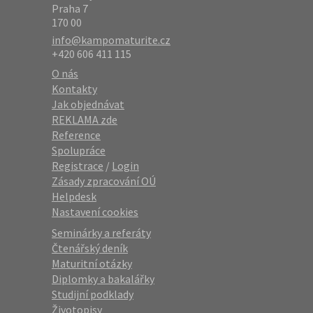
Praha 7
170 00
info@kampomaturite.cz
+420 606 411 115
O nás
Kontakty
Jak objednávat
REKLAMA zde
Reference
Spolupráce
Registrace
/
Login
Zásady zpracování OÚ
Helpdesk
Nastavení cookies
Seminárky a referáty
Čtenářský deník
Maturitní otázky
Diplomky a bakalářky
Studijní podklady
Životopisy