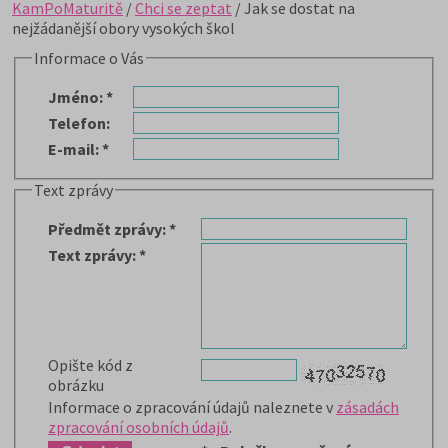
KamPoMaturitě
/
Chci se zeptat
/ Jak se dostat na
nejžádanější obory vysokých škol
Informace o Vás
Jméno
:
*
Telefon
:
E-mail
:
*
Text zprávy
Předmět zprávy
:
*
Text zprávy
:
*
Opište kód z
obrázku
Informace o zpracování údajů naleznete v
zásadách
zpracování osobních údajů
.