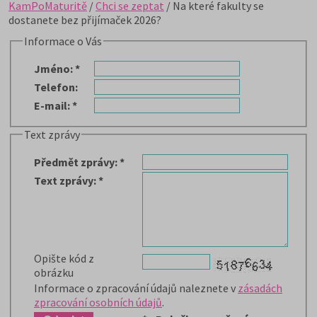
KamPoMaturitě
/
Chci se zeptat
/ Na které fakulty se
dostanete bez přijímaček 2026?
Informace o Vás
Jméno
:
*
Telefon
:
E-mail
:
*
Text zprávy
Předmět zprávy
:
*
Text zprávy
:
*
Opište kód z
obrázku
Informace o zpracování údajů naleznete v
zásadách
zpracování osobních údajů
.