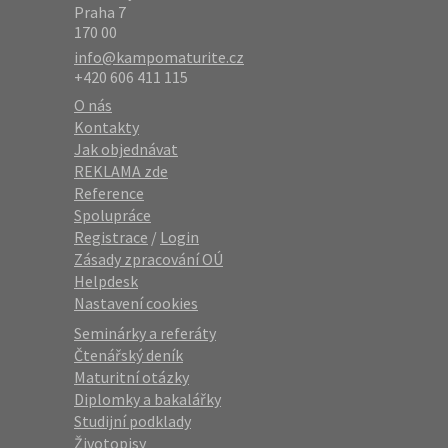
Praha 7
170 00
info@kampomaturite.cz
+420 606 411 115
O nás
Kontakty
Jak objednávat
REKLAMA zde
Reference
Spolupráce
Registrace
/
Login
Zásady zpracování OÚ
Helpdesk
Nastavení cookies
Seminárky a referáty
Čtenářský deník
Maturitní otázky
Diplomky a bakalářky
Studijní podklady
Životopisy