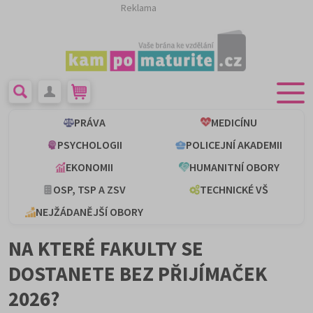
Reklama
PRÁVA
MEDICÍNU
PSYCHOLOGII
POLICEJNÍ AKADEMII
EKONOMII
HUMANITNÍ OBORY
OSP, TSP A ZSV
TECHNICKÉ VŠ
NEJŽÁDANĚJŠÍ OBORY
NA KTERÉ FAKULTY SE
DOSTANETE BEZ PŘIJÍMAČEK
2026?