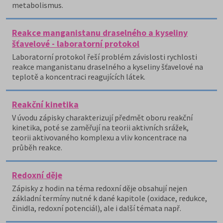
metabolismus.
Reakce manganistanu draselného a kyseliny
šťavelové - laboratorní protokol
Laboratorní protokol řeší problém závislosti rychlosti
reakce manganistanu draselného a kyseliny šťavelové na
teplotě a koncentraci reagujících látek.
Reakční kinetika
V úvodu zápisky charakterizují předmět oboru reakční
kinetika, poté se zaměřují na teorii aktivních srážek,
teorii aktivovaného komplexu a vliv koncentrace na
průběh reakce.
Redoxní děje
Zápisky z hodin na téma redoxní děje obsahují nejen
základní termíny nutné k dané kapitole (oxidace, redukce,
činidla, redoxní potenciál), ale i další témata např.