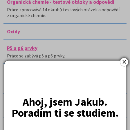
Organická chemie - testové otázky a odpovědi
Práce zpracovává 14 okruhů testových otázek a odpovědí
z organické chemie.
Oxidy
P5 a p6 prvky
Práce se zabývá p5 a p6 prvky.
×
Povrchové napětí vody - laboratorní protokol
Práce se zabývá povrchovým napětím vody a srážecími a
vytěsňovacími reakcemi.
Ahoj, jsem Jakub.
Práce s chemickým sklem - laboratorní protokol
Poradím ti se studiem.
Protokol se zabývá prací s chemickým sklem.
Procvičování organických syntéz