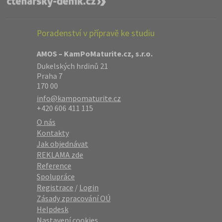
Poradenství v přípravě ke studiu
AMOS – KamPoMaturite.cz, s.r.o.
Dukelských hrdinů 21
Praha 7
170 00
info@kampomaturite.cz
+420 606 411 115
O nás
Kontakty
Jak objednávat
REKLAMA zde
Reference
Spolupráce
Registrace
/
Login
Zásady zpracování OÚ
Helpdesk
Nastavení cookies