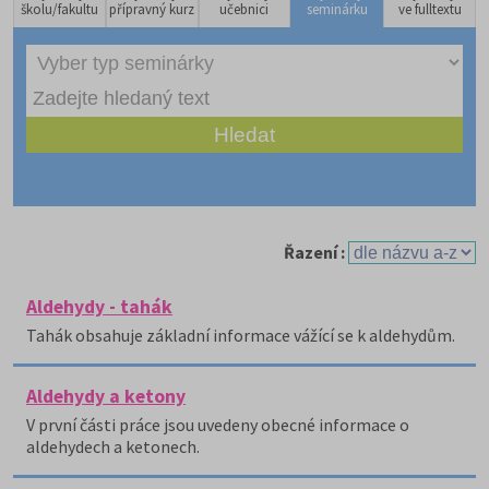
školu/fakultu
přípravný kurz
učebnici
seminárku
ve fulltextu
Řazení :
Aldehydy - tahák
Tahák obsahuje základní informace vážící se k aldehydům.
Aldehydy a ketony
V první části práce jsou uvedeny obecné informace o
aldehydech a ketonech.