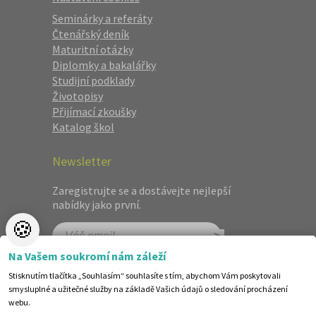
Seminárky a referáty
Čtenářský deník
Maturitní otázky
Diplomky a bakalářky
Studijní podklady
Životopisy
Přijímací zkoušky
Katalog škol
Newsletter
Zaregistrujte se a dostávejte nejlepší
nabídky jako první.
🍪
Na Vašem soukromí nám záleží
Stisknutím tlačítka „Souhlasím“ souhlasíte s tím, abychom Vám poskytovali
smysluplné a užitečné služby na základě Vašich údajů o sledování procházení
webu.