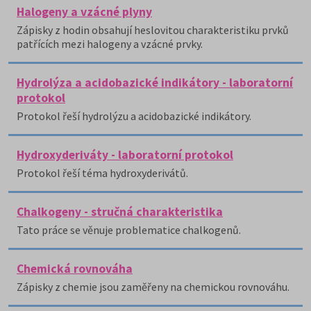
Halogeny a vzácné plyny
Zápisky z hodin obsahují heslovitou charakteristiku prvků
patřících mezi halogeny a vzácné prvky.
Hydrolýza a acidobazické indikátory - laboratorní
protokol
Protokol řeší hydrolýzu a acidobazické indikátory.
Hydroxyderiváty - laboratorní protokol
Protokol řeší téma hydroxyderivátů.
Chalkogeny - stručná charakteristika
Tato práce se věnuje problematice chalkogenů.
Chemická rovnováha
Zápisky z chemie jsou zaměřeny na chemickou rovnováhu.