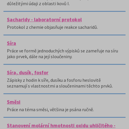
důležitými údaji z oblasti kovů I.
Sacharidy - laboratorní protokol
Protokol z chemie objasňuje reakce sacharidů.
Síra
Práce ve formě jednoduchých výpisků se zameřuje na síru
jako prvek, dále na její sloučeniny.
Síra, dusík, fosfor
Zápisky z hodin k síře, dusíku a fosforu heslovitě
seznamují s vlastnostmi a sloučeninami těchto prvků.
Směsi
Práce na téma směsi, většina je psána ručně.
Stanovení molární hmotnosti oxidu uhličitého -