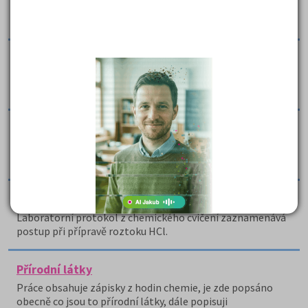
V souboru je uvedeno asi 60 reakcí organických syntéz
vhodných do organické chemie a technologie.
Prvky VIII. Skupina
Práce formou výpisků charakterizuje obecné vlastnosti
této skupiny prvků zvané vzácné plyny.
Příklady pesticidů
Práce uvádí příklady některých skupin pesticidů bez
dalšího výkladu.
Příprava roztoku HCl - laboratorní protokol
Laboratorní protokol z chemického cvičení zaznamenává
postup při přípravě roztoku HCl.
Přírodní látky
Práce obsahuje zápisky z hodin chemie, je zde popsáno
obecně co jsou to přírodní látky, dále popisuji