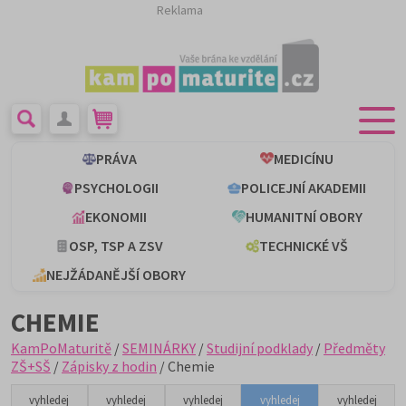
Reklama
PRÁVA
MEDICÍNU
PSYCHOLOGII
POLICEJNÍ AKADEMII
EKONOMII
HUMANITNÍ OBORY
OSP, TSP A ZSV
TECHNICKÉ VŠ
NEJŽÁDANĚJŠÍ OBORY
CHEMIE
KamPoMaturitě
/
SEMINÁRKY
/
Studijní podklady
/
Předměty
ZŠ+SŠ
/
Zápisky z hodin
/ Chemie
vyhledej
vyhledej
vyhledej
vyhledej
vyhledej