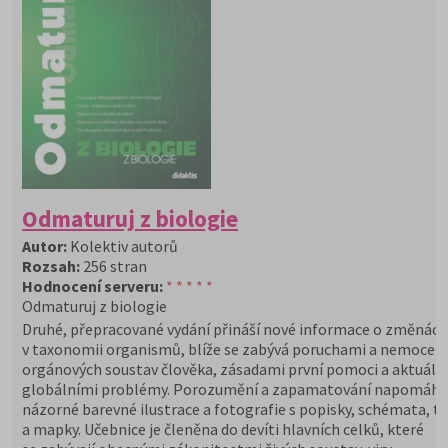
Odmaturuj z biologie
Autor:
Kolektiv autorů
Rozsah:
256 stran
Hodnocení serveru:
* * * * *
Odmaturuj z biologie
Druhé, přepracované vydání přináší nové informace o změnách
v taxonomii organismů, blíže se zabývá poruchami a nemocem
orgánových soustav člověka, zásadami první pomoci a aktuáln
globálními problémy. Porozumění a zapamatování napomáha
názorné barevné ilustrace a fotografie s popisky, schémata, t
a mapky. Učebnice je členěna do devíti hlavních celků, které