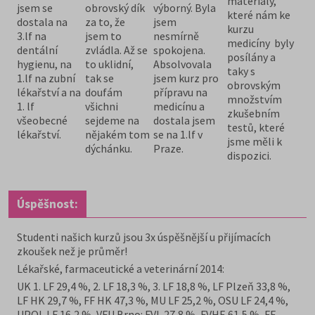
materiály,
jsem se
obrovský dík
výborný. Byla
které nám ke
dostala na
za to, že
jsem
kurzu
3.lf na
jsem to
nesmírně
medicíny byly
dentální
zvládla. Až se
spokojena.
posílány a
hygienu, na
to uklidní,
Absolvovala
taky s
1.lf na zubní
tak se
jsem kurz pro
obrovským
lékařství a na
doufám
přípravu na
množstvím
1. lf
všichni
medicínu a
zkušebním
všeobecné
sejdeme na
dostala jsem
testů, které
lékařství.
nějakém tom
se na 1.lf v
jsme měli k
dýchánku.
Praze.
dispozici.
Úspěšnost:
Studenti našich kurzů jsou 3x úspěšnější u přijímacích
zkoušek než je průměr!
Lékařské, farmaceutické a veterinární 2014:
UK 1. LF 29,4 %, 2. LF 18,3 %, 3. LF 18,8 %, LF Plzeň 33,8 %,
LF HK 29,7 %, FF HK 47,3 %, MU LF 25,2 %, OSU LF 24,4 %,
UPOL LF 16,2 %, VFU Brno: FVL 27,8 %, FVHE 61,5 %, FF