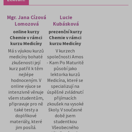
Mgr. Jana Cízová
Lucie
Lomozová
Kubásková
online kurzy
prezenční kurzy
Chemie v rámci
Chemie v rámci
kurzu Medicíny
kurzu Medicíny
Má s výukou kurzů
V kurzech
medicíny bohaté
společnosti Amos
zkušenosti její
- Kam Po Maturitě
kurz patřil k těm
působí jako
nejlépe
lektorka kurzů
hodnoceným. V
Medicína, které se
online výuce se
specializují na
intenzivně věnuje
úspěšné zvládnutí
všem studentům,
přijímacích
připravuje pro ně
zkoušek na vysoké
také testy a
školy. V současné
doplňkové
době jsem
materiály, které
studentkou
jim posílá.
Všeobecného