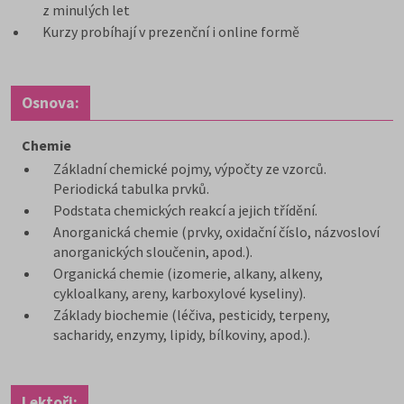
z minulých let
Kurzy probíhají v prezenční i online formě
Osnova:
Chemie
Základní chemické pojmy, výpočty ze vzorců.
Periodická tabulka prvků.
Podstata chemických reakcí a jejich třídění.
Anorganická chemie (prvky, oxidační číslo, názvosloví
anorganických sloučenin, apod.).
Organická chemie (izomerie, alkany, alkeny,
cykloalkany, areny, karboxylové kyseliny).
Základy biochemie (léčiva, pesticidy, terpeny,
sacharidy, enzymy, lipidy, bílkoviny, apod.).
Lektoři: