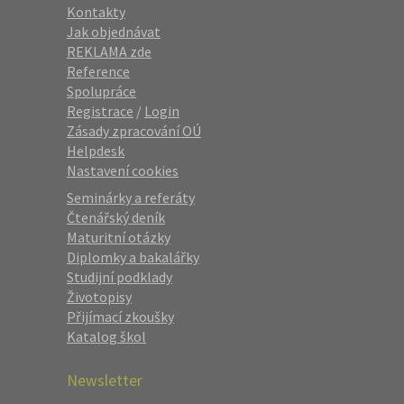
Kontakty
Jak objednávat
REKLAMA zde
Reference
Spolupráce
Registrace
/
Login
Zásady zpracování OÚ
Helpdesk
Nastavení cookies
Seminárky a referáty
Čtenářský deník
Maturitní otázky
Diplomky a bakalářky
Studijní podklady
Životopisy
Přijímací zkoušky
Katalog škol
Newsletter