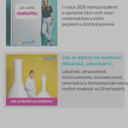
I v roce 2026 mohou studenti
u společné části volit mezi
matematikou a cizím
jazykem a zůstává povinná
zkouška z českého jazyka a
literatury. Stáhněte si zdarma
e-book
s podrobnými
informacemi.
Jak se dostat na medicínu
(lékařské, veterinární,
zdravotnické a farmaceutic
Lékařské, zdravovědné,
fakulty)?
ošetřovatelské, biomedicínské,
veterinární a farmaceutické obory
možné studovat na 19 veřejných,
jedné státní a dvou soukromých
vysokých školách.
Chystáte se na přijímačky na
medicínu?
Stáhněte si zdarma e-book s
přehledem lékařských fakult,