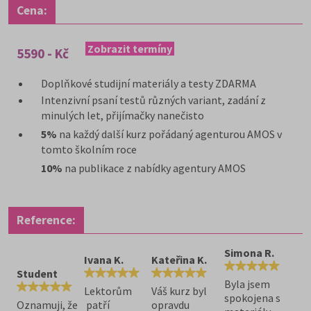
Cena:
Zobrazit termíny
5590 - Kč
Doplňkové studijní materiály a testy ZDARMA
Intenzivní psaní testů různých variant, zadání z
minulých let, přijímačky nanečisto
5%
na každý další kurz pořádaný agenturou AMOS v
tomto školním roce
10%
na publikace z nabídky agentury AMOS
Reference:
Simona R.
Ivana K.
Kateřina K.
Student
Byla jsem
Lektorům
Váš kurz byl
spokojena s
Oznamuji, že
patří
opravdu