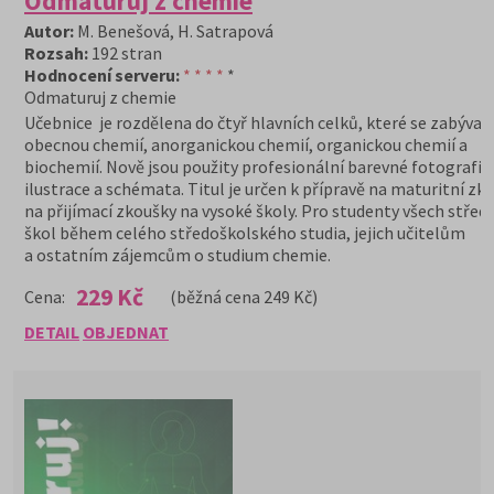
Odmaturuj z chemie
Autor:
M. Benešová, H. Satrapová
Rozsah:
192 stran
Hodnocení serveru:
* * * *
*
Odmaturuj z chemie
Učebnice je rozdělena do čtyř hlavních celků, které se zabývají
obecnou chemií, anorganickou chemií, organickou chemií a
biochemií. Nově jsou použity profesionální barevné fotografie
ilustrace a schémata. Titul je určen k přípravě na maturitní zk
na přijímací zkoušky na vysoké školy. Pro studenty všech střed
škol během celého středoškolského studia, jejich učitelům
a ostatním zájemcům o studium chemie.
229 Kč
Cena:
(běžná cena 249 Kč)
DETAIL
OBJEDNAT