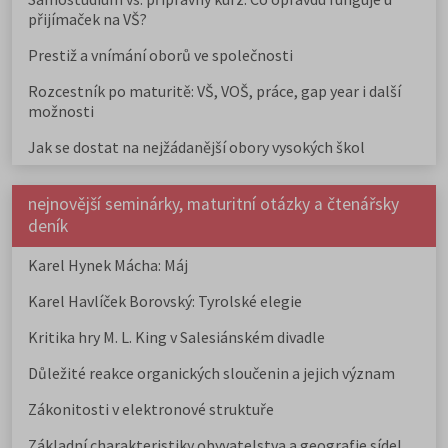
přijímaček na VŠ?
Prestiž a vnímání oborů ve společnosti
Rozcestník po maturitě: VŠ, VOŠ, práce, gap year i další
možnosti
Jak se dostat na nejžádanější obory vysokých škol
nejnovější seminárky, maturitní otázky a čtenářsky
deník
Karel Hynek Mácha: Máj
Karel Havlíček Borovský: Tyrolské elegie
Kritika hry M. L. King v Salesiánském divadle
Důležité reakce organických sloučenin a jejich význam
Zákonitosti v elektronové struktuře
Základní charakteristiky obyvatelstva a geografie sídel