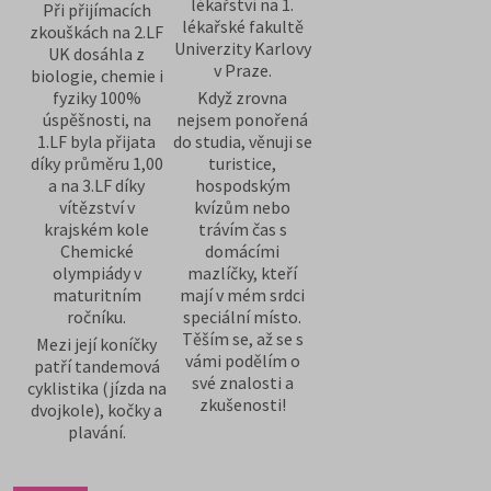
lékařství na 1.
Při přijímacích
lékařské fakultě
zkouškách na 2.LF
Univerzity Karlovy
UK dosáhla z
v Praze.
biologie, chemie i
fyziky 100%
Když zrovna
úspěšnosti, na
nejsem ponořená
1.LF byla přijata
do studia, věnuji se
díky průměru 1,00
turistice,
a na 3.LF díky
hospodským
vítězství v
kvízům nebo
krajském kole
trávím čas s
Chemické
domácími
olympiády v
mazlíčky, kteří
maturitním
mají v mém srdci
ročníku.
speciální místo.
Těším se, až se s
Mezi její koníčky
vámi podělím o
patří tandemová
své znalosti a
cyklistika (jízda na
zkušenosti!
dvojkole), kočky a
plavání.