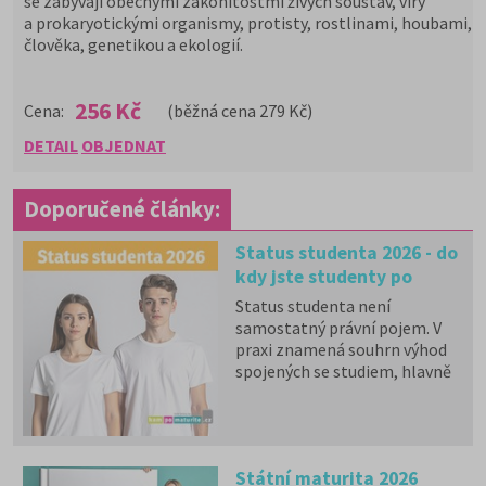
se zabývají obecnými zákonitostmi živých soustav, viry
a prokaryotickými organismy, protisty, rostlinami, houbami, b
člověka, genetikou a ekologií.
256 Kč
Cena:
(běžná cena 279 Kč)
DETAIL
OBJEDNAT
Doporučené články:
Status studenta 2026 - do
kdy jste studenty po
maturitě?
Status studenta není
samostatný právní pojem. V
praxi znamená souhrn výhod
spojených se studiem, hlavně
zdravotní pojištění hrazené
státem, studentské slevy na
dopravu a další.
Státní maturita 2026