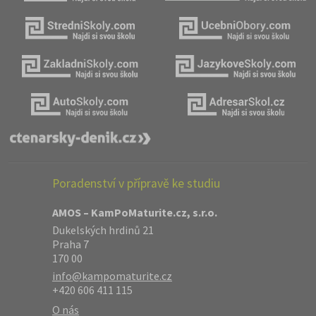
Poradenství v přípravě ke studiu
AMOS – KamPoMaturite.cz, s.r.o.
Dukelských hrdinů 21
Praha 7
170 00
info@kampomaturite.cz
+420 606 411 115
O nás