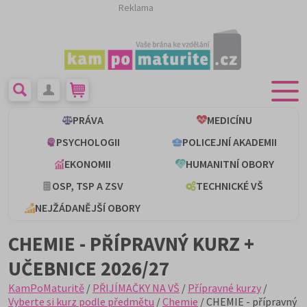
Reklama
PRÁVA
MEDICÍNU
PSYCHOLOGII
POLICEJNÍ AKADEMII
EKONOMII
HUMANITNÍ OBORY
OSP, TSP A ZSV
TECHNICKÉ VŠ
NEJŽÁDANĚJŠÍ OBORY
CHEMIE - PŘÍPRAVNÝ KURZ +
UČEBNICE 2026/27
KamPoMaturitě
/
PŘIJÍMAČKY NA VŠ
/
Přípravné kurzy
/
Vyberte si kurz podle předmětu
/
Chemie
/ CHEMIE - přípravný