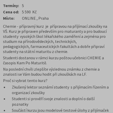
Termíny:
5
Cena od:
5 590 Kč
Místo:
ONLINE , Praha
Chemie - přípravný kurz je přípravou na příjímací zkoušky na
VŠ. Kurz je připraven především pro maturanty a pro budoucí
studenty vysokých škol lékařského zaměření a zejména pro
studium na přírodovědeckých, technických,
pedagogických, farmaceutických fakultách a dobře připraví
studenty na státní maturitu z chemie.
Studenti dostanou v rámci kurzu poštou učebnici CHEMIE a
časopis Kam Po Maturitě.
Na poslední chvíli zlepšíte výslednou známku z chemie a
znalosti se Vám budou hodit při zkouškách na LF.
Proč si vybrat tento kurz?
Zkušený lektor seznámí studenty s přijímacím řízením a
organizací zkoušky
Studenti si prověří svoje znalosti a doplní o další
poznatky
Součástí kurzu jsou modelové testové úlohy z přijímaček