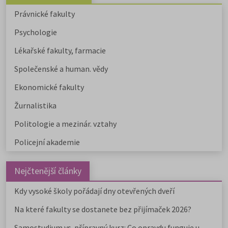
Právnické fakulty
Psychologie
Lékařské fakulty, farmacie
Společenské a human. vědy
Ekonomické fakulty
Žurnalistika
Politologie a mezinár. vztahy
Policejní akademie
Nejčtenější články
Kdy vysoké školy pořádají dny otevřených dveří
Na které fakulty se dostanete bez přijímaček 2026?
Samostudium vs. přípravný kurz: Co opravdu funguje u