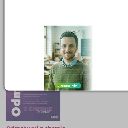
285 Kč
Cena:
(běžná cena 295 Kč)
DETAIL
OBJEDNAT