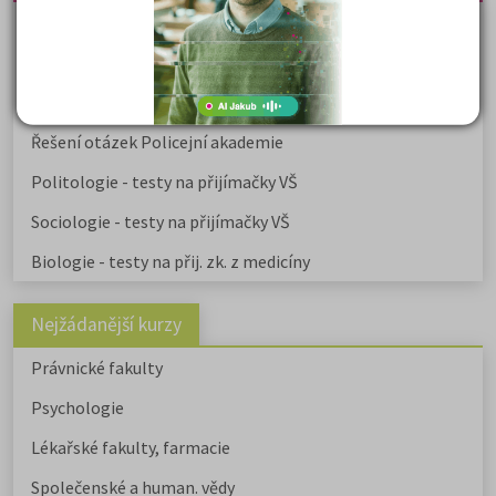
Učebnice a testy právnické fakulty
Psychologie - podklady pro přijímačky
Přijímací zkoušky z matematiky na VŠE Praha
Řešení otázek Policejní akademie
Politologie - testy na přijímačky VŠ
Sociologie - testy na přijímačky VŠ
Biologie - testy na přij. zk. z medicíny
Nejžádanější kurzy
Právnické fakulty
Psychologie
Lékařské fakulty, farmacie
Společenské a human. vědy