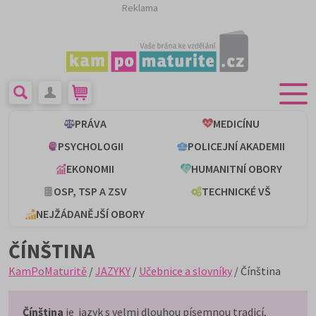
Reklama
PRÁVA
MEDICÍNU
PSYCHOLOGII
POLICEJNÍ AKADEMII
EKONOMII
HUMANITNÍ OBORY
OSP, TSP A ZSV
TECHNICKÉ VŠ
NEJŽÁDANĚJŠÍ OBORY
ČÍNŠTINA
KamPoMaturitě
/
JAZYKY
/
Učebnice a slovníky
/ Čínština
Čínština
je jazyk s velmi dlouhou písemnou tradicí,