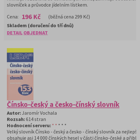
slovníček a průvodce jídelním lístkem.
196 Kč
Cena:
(běžná cena 299 Kč)
Skladem (doručení do tří dnů)
DETAIL
OBJEDNAT
Čínsko-český a česko-čínský slovník
Autor:
Jaromír Vochala
Rozsah:
614 stran
Hodnocení serveru:
* *
* * *
Velký slovník Čínsko - český a česko - čínský slovník za nejlepší
obsahuje asi 14 000 čínských hesel v části čínsko-české a přibli