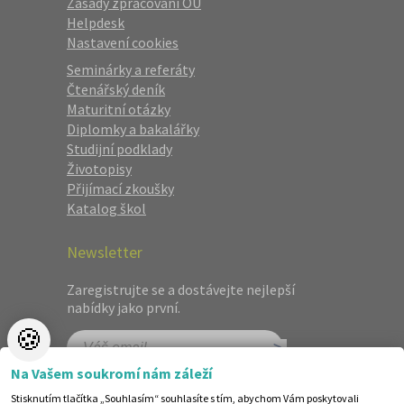
Zásady zpracování OÚ
Helpdesk
Nastavení cookies
Seminárky a referáty
Čtenářský deník
Maturitní otázky
Diplomky a bakalářky
Studijní podklady
Životopisy
Přijímací zkoušky
Katalog škol
Newsletter
Zaregistrujte se a dostávejte nejlepší
nabídky jako první.
🍪
Na Vašem soukromí nám záleží
Stisknutím tlačítka „Souhlasím“ souhlasíte s tím, abychom Vám poskytovali