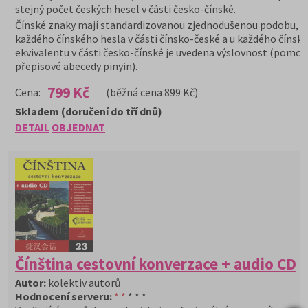
stejný počet českých hesel v části česko-čínské.
Čínské znaky mají standardizovanou zjednodušenou podobu, u
každého čínského hesla v části čínsko-české a u každého čínsk
ekvivalentu v části česko-čínské je uvedena výslovnost (pomocí
přepisové abecedy pinyin).
799 Kč
Cena:
(běžná cena 899 Kč)
Skladem (doručení do tří dnů)
DETAIL
OBJEDNAT
Čínština cestovní konverzace + audio CD
Autor:
kolektiv autorů
Hodnocení serveru:
* *
* * *