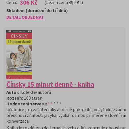
306 Kč
Cena:
(běžná cena 499 Kč)
Skladem (doručení do tří dnů)
DETAIL
OBJEDNAT
Čínsky 15 minut denně - kniha
Autor:
Kolektiv autorů
Rozsah:
160 stran
Hodnocení serveru:
* *
* * *
Učebnice pro začátečníky a mírně pokročilé, nevyžaduje žádné
předchozí znalosti jazyka, výuka formou přiměřené slovní zás
konverzace.
Kniha je rozdělena do tematických celků, zahrnuje oboustran