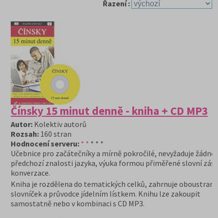
Řazení :
Čínsky 15 minut denně - kniha + CD MP3
Autor:
Kolektiv autorů
Rozsah:
160 stran
Hodnocení serveru:
* *
* * *
Učebnice pro začátečníky a mírně pokročilé, nevyžaduje žádné
předchozí znalosti jazyka, výuka formou přiměřené slovní zás
konverzace.
Kniha je rozdělena do tematických celků, zahrnuje oboustran
slovníček a průvodce jídelním lístkem. Knihu lze zakoupit
samostatně nebo v kombinaci s CD MP3.