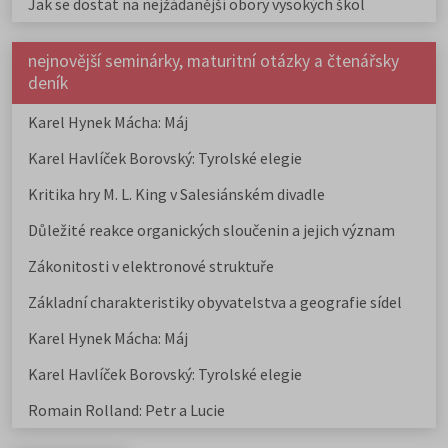
Jak se dostat na nejžádanější obory vysokých škol
nejnovější seminárky, maturitní otázky a čtenářsky
deník
Karel Hynek Mácha: Máj
Karel Havlíček Borovský: Tyrolské elegie
Kritika hry M. L. King v Salesiánském divadle
Důležité reakce organických sloučenin a jejich význam
Zákonitosti v elektronové struktuře
Základní charakteristiky obyvatelstva a geografie sídel
Karel Hynek Mácha: Máj
Karel Havlíček Borovský: Tyrolské elegie
Romain Rolland: Petr a Lucie