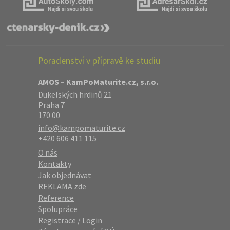
Poradenství v přípravě ke studiu
AMOS – KamPoMaturite.cz, s.r.o.
Dukelských hrdinů 21
Praha 7
170 00
info@kampomaturite.cz
+420 606 411 115
O nás
Kontakty
Jak objednávat
REKLAMA zde
Reference
Spolupráce
Registrace
/
Login