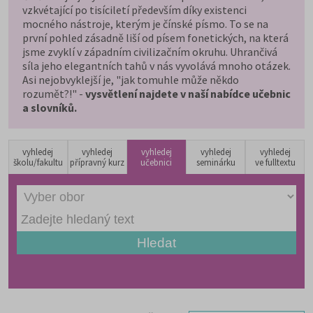
vzkvétající po tisíciletí především díky existenci
mocného nástroje, kterým je čínské písmo. To se na
první pohled zásadně liší od písem fonetických, na která
jsme zvyklí v západním civilizačním okruhu. Uhrančivá
síla jeho elegantních tahů v nás vyvolává mnoho otázek.
Asi nejobvyklejší je, "jak tomuhle může někdo
rozumět?!" -
vysvětlení najdete v naší nabídce učebnic
a slovníků.
vyhledej
vyhledej
vyhledej
vyhledej
vyhledej
školu/fakultu
přípravný kurz
učebnici
seminárku
ve fulltextu