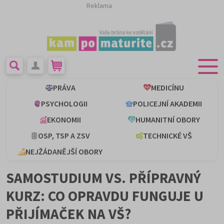
Reklama
PRÁVA
MEDICÍNU
PSYCHOLOGII
POLICEJNÍ AKADEMII
EKONOMII
HUMANITNÍ OBORY
OSP, TSP A ZSV
TECHNICKÉ VŠ
NEJŽÁDANĚJŠÍ OBORY
SAMOSTUDIUM VS. PŘÍPRAVNÝ
KURZ: CO OPRAVDU FUNGUJE U
PŘIJÍMAČEK NA VŠ?