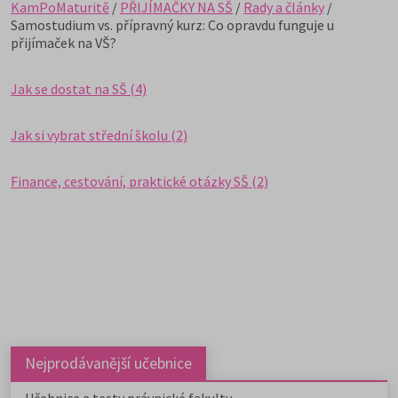
KamPoMaturitě
/
PŘIJÍMAČKY NA SŠ
/
Rady a články
/
Samostudium vs. přípravný kurz: Co opravdu funguje u
přijímaček na VŠ?
Jak se dostat na SŠ (4)
Jak si vybrat střední školu (2)
Finance, cestování, praktické otázky SŠ (2)
Nejprodávanější učebnice