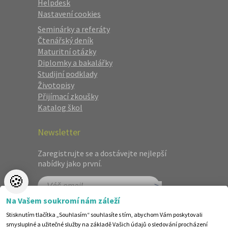
Helpdesk
Nastavení cookies
Seminárky a referáty
Čtenářský deník
Maturitní otázky
Diplomky a bakalářky
Studijní podklady
Životopisy
Přijímací zkoušky
Katalog škol
Newsletter
Zaregistrujte se a dostávejte nejlepší
nabídky jako první.
🍪
Na Vašem soukromí nám záleží
Stisknutím tlačítka „Souhlasím“ souhlasíte s tím, abychom Vám poskytovali
smysluplné a užitečné služby na základě Vašich údajů o sledování procházení