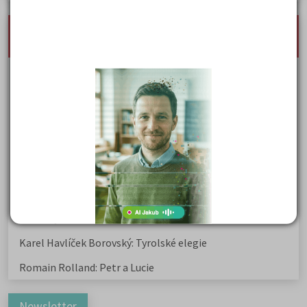
nejnovější seminárky, maturitní otázky a čtenářsky
deník
Karel Hynek Mácha: Máj
Karel Havlíček Borovský: Tyrolské elegie
Kritika hry M. L. King v Salesiánském divadle
Důležité reakce organických sloučenin a jejich význam
Zákonitosti v elektronové struktuře
Základní charakteristiky obyvatelstva a geografie sídel
Karel Hynek Mácha: Máj
Karel Havlíček Borovský: Tyrolské elegie
Romain Rolland: Petr a Lucie
Newsletter