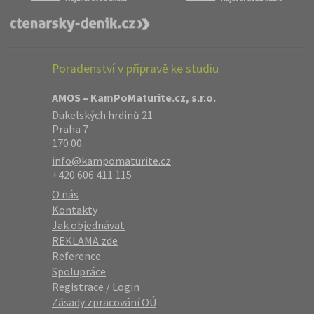
Poradenství v přípravě ke studiu
AMOS – KamPoMaturite.cz, s.r.o.
Dukelských hrdinů 21
Praha 7
170 00
info@kampomaturite.cz
+420 606 411 115
O nás
Kontakty
Jak objednávat
REKLAMA zde
Reference
Spolupráce
Registrace
/
Login
Zásady zpracování OÚ