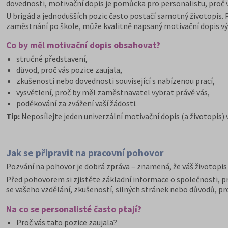
dovednosti, motivační dopis je pomůcka pro personalistu, proč v
U brigád a jednodušších pozic často postačí samotný životopis.
zaměstnání po škole, může kvalitně napsaný motivační dopis výr
Co by měl motivační dopis obsahovat?
stručné představení,
důvod, proč vás pozice zaujala,
zkušenosti nebo dovednosti související s nabízenou prací,
vysvětlení, proč by měl zaměstnavatel vybrat právě vás,
poděkování za zvážení vaší žádosti.
Tip:
Neposílejte jeden univerzální motivační dopis (a životopis
Jak se připravit na pracovní pohovor
Pozvání na pohovor je dobrá zpráva – znamená, že váš životopis z
Před pohovorem si zjistěte základní informace o společnosti, pra
se vašeho vzdělání, zkušeností, silných stránek nebo důvodů, pro
Na co se personalisté často ptají?
Proč vás tato pozice zaujala?