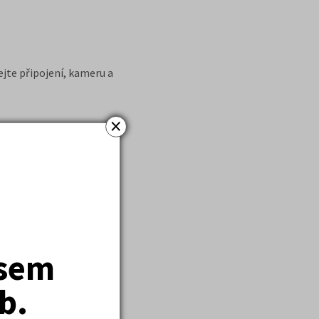
jte připojení, kameru a
×
jsem
ímo v inzerátu, můžete
na
http://www.platy.cz/
b.
w.hays.cz/kalkulacka-
dete je
zde
.