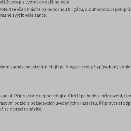
áš životopis vybrat do dalšího kola.
 Pokud se však hlásíte na odbornou brigádu, dlouhodobou spoluprác
azně zvýšit vaše šance.
) všem zaměstnavatelům. Nejlépe funguje text přizpůsobený konkré
aujal. Přípravu ale nepodceňujte. Čím lépe budete připraveni, tím 
covní pozici a požadavcích uvedených v inzerátu. Připravte si odpo
č se o práci ucházíte.