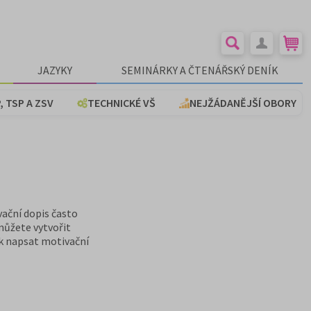
JAZYKY
SEMINÁRKY A ČTENÁŘSKÝ DENÍK
, TSP A ZSV
TECHNICKÉ VŠ
NEJŽÁDANĚJŠÍ OBORY
vační dopis často
můžete vytvořit
ak napsat motivační