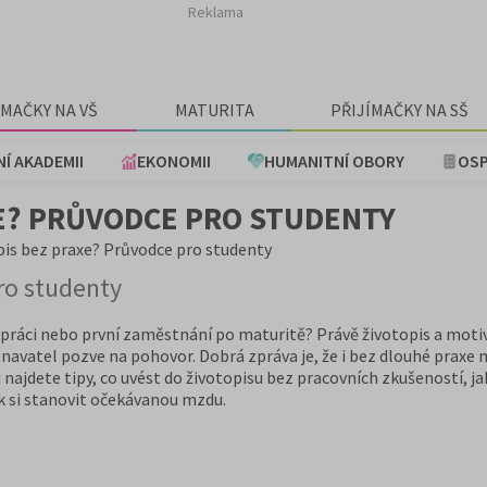
Reklama
ÍMAČKY NA VŠ
MATURITA
PŘIJÍMAČKY NA SŠ
NÍ AKADEMII
EKONOMII
HUMANITNÍ OBORY
OSP
XE? PRŮVODCE PRO STUDENTY
pis bez praxe? Průvodce pro studenty
ro studenty
í práci nebo první zaměstnání po maturitě? Právě životopis a moti
navatel pozve na pohovor. Dobrá zpráva je, že i bez dlouhé praxe 
u najdete tipy, co uvést do životopisu bez pracovních zkušeností, j
ak si stanovit očekávanou mzdu.