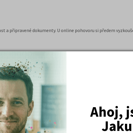
ost a připravené dokumenty. U online pohovoru si předem vyzkouše
Ahoj, 
 odměnu požadovat. Pokud zaměstnavatel uvedl mzdové rozpětí př
dměňování v daném oboru a regionu. Srovnání platů najdete např. 
Jaku
jplat.cz/platy-v-cr/platometr#/
nebo kalkulačce mezd
https://ww
ové průzkumy pro různá odvětví včetně absolventských pozic, naj