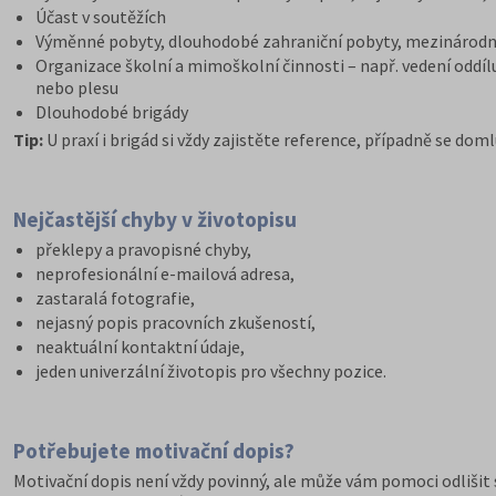
Účast v soutěžích
Výměnné pobyty, dlouhodobé zahraniční pobyty, mezinárodní 
Organizace školní a mimoškolní činnosti – např. vedení oddíl
nebo plesu
Dlouhodobé brigády
Tip:
U praxí i brigád si vždy zajistěte reference, případně se dom
Nejčastější chyby v životopisu
překlepy a pravopisné chyby,
neprofesionální e-mailová adresa,
zastaralá fotografie,
nejasný popis pracovních zkušeností,
neaktuální kontaktní údaje,
jeden univerzální životopis pro všechny pozice.
Potřebujete motivační dopis?
Motivační dopis není vždy povinný, ale může vám pomoci odlišit 