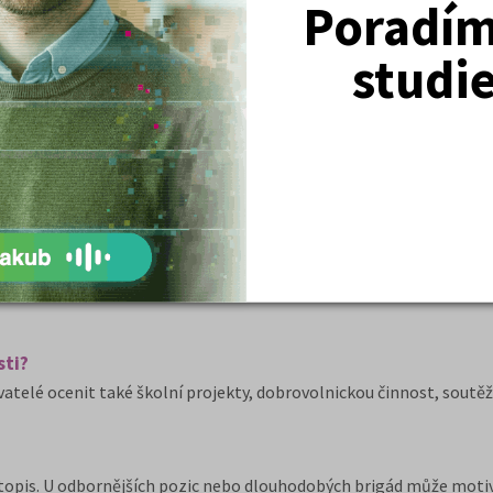
Poradím 
studi
klad jazykové dovednosti, nemusíte se bát požadovat vyšší odměnu
 si odměnu mezi 180 a 220 Kč za hodinu“ nebo „Moje představa je p
ež jediná pevně stanovená částka.
sti?
elé ocenit také školní projekty, dobrovolnickou činnost, soutěž
otopis. U odbornějších pozic nebo dlouhodobých brigád může motiv