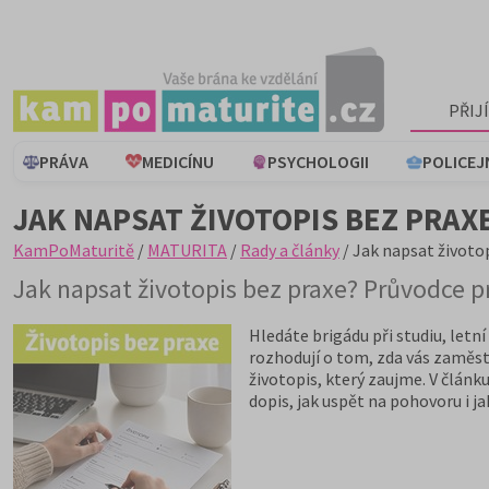
PŘIJ
PRÁVA
MEDICÍNU
PSYCHOLOGII
POLICEJ
JAK NAPSAT ŽIVOTOPIS BEZ PRA
KamPoMaturitě
/
MATURITA
/
Rady a články
/ Jak napsat životo
Jak napsat životopis bez praxe? Průvodce p
Hledáte brigádu při studiu, letn
rozhodují o tom, zda vás zaměst
životopis, který zaujme. V článk
dopis, jak uspět na pohovoru i j