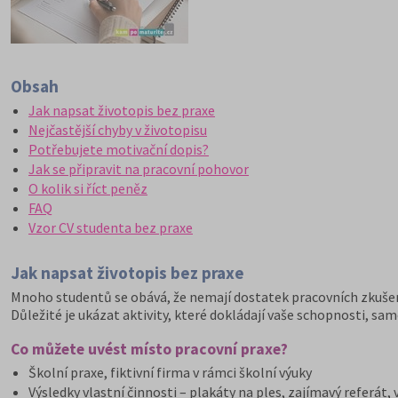
Obsah
Jak napsat životopis bez praxe
Nejčastější chyby v životopisu
Potřebujete motivační dopis?
Jak se připravit na pracovní pohovor
O kolik si říct peněz
FAQ
Vzor CV studenta bez praxe
Jak napsat životopis bez praxe
Mnoho studentů se obává, že nemají dostatek pracovních zkušen
Důležité je ukázat aktivity, které dokládají vaše schopnosti, sa
Co můžete uvést místo pracovní praxe?
Školní praxe, fiktivní firma v rámci školní výuky
Výsledky vlastní činnosti – plakáty na ples, zajímavý referát