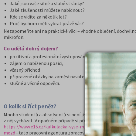
Jaké jsou vaše silné a slabé stránky?
Jaké zkušenosti můžete nabídnout?
Kde se vidíte za několik let?
Proč bychom měli vybrat právě vás?
Nezapomeňte ani na praktické věci – vhodné oblečení, dochviln
mikrofon.
Co udělá dobrý dojem?
pozitivní a profesionální vystupování,
zájem o nabízenou pozici,
včasný příchod
připravené otázky na zaměstnavatele,
slušné a věcné odpovědi.
O kolik si říct peněz?
Mnoho studentů a absolventů si není jistých, jakou mzdu nebo
z něj vycházet. V opačném případě si předem zjistěte obvyklé o
https://www.e15.cz/kalkulacka-vyse-mzdy-srovnani
,
https://mu
mezd
- tato pracovní agentura zpracovává také každoroční mzd