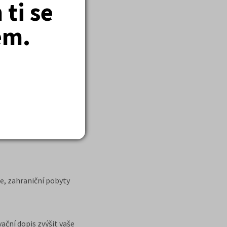
ti se
em.
. Současně je ale dobré
řibližně 35–40 tisíc
e, zahraniční pobyty
ační dopis zvýšit vaše