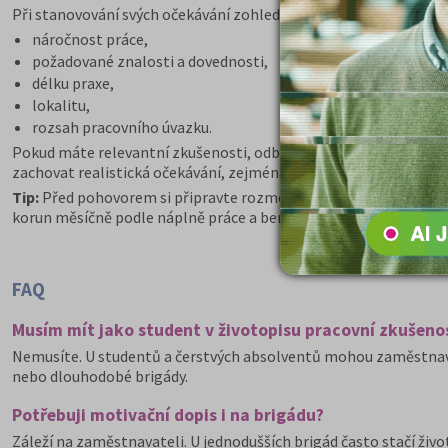
Při stanovování svých očekávání zohledněte:
náročnost práce,
požadované znalosti a dovednosti,
délku praxe,
lokalitu,
rozsah pracovního úvazku.
Pokud máte relevantní zkušenosti, odborné znalosti nebo napří
zachovat realistická očekávání, zejména u první práce po škole.
Tip:
Před pohovorem si připravte rozmezí, například „Představuji
korun měsíčně podle náplně práce a benefitů.“ Působí to lépe n
FAQ
Musím mít jako student v životopisu pracovní zkušeno
Nemusíte. U studentů a čerstvých absolventů mohou zaměstnavat
nebo dlouhodobé brigády.
Potřebuji motivační dopis i na brigádu?
Záleží na zaměstnavateli. U jednodušších brigád často stačí živ