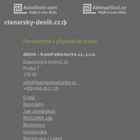
Poradenství v přípravě ke studiu
AMOS – KamPoMaturite.cz, s.r.o.
Dukelských hrdinů 21
Praha 7
170 00
info@kampomaturite.cz
+420 606 411 115
O nás
Kontakty
Jak objednávat
REKLAMA zde
Reference
Spolupráce
Registrace
/
Login