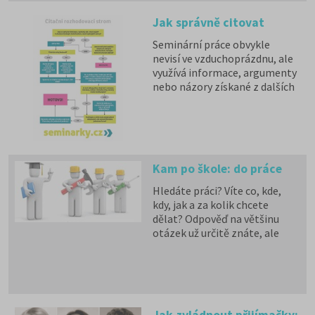
prozradili své zkušenosti.
Jak správně citovat
Z výsledků ankety na
www.Seminarky.cz
jsme pro
Seminární práce obvykle
vás vybrali ty nejzajímavější
nevisí ve vzduchoprázdnu, ale
informace - v prvním díle o
využívá informace, argumenty
úskalích přijímacích zkoušek.
nebo názory získané z dalších
zdrojů. Dobrá práce s odkazy
na literaturu a citacemi je
nejen klíčovou součástí
autorské etiky a formálních
publikačních zásad, ale
Kam po škole: do práce
dokonce nám ji ukládá i
zákon. Než svoji seminárku
Hledáte práci? Víte co, kde,
odevzdáte, přesvědčte se
kdy, jak a za kolik chcete
proto, že je dokonalá i v
dělat? Odpověď na většinu
tomto směru. Společně s
otázek už určitě znáte, ale
portálem
nezaškodí si informace
www.Seminarky.cz
vám
shrnout.
poradíme, jak na to.