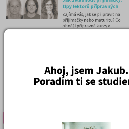
Jak zvládnout přijímačky:
tipy lektorů přípravných
kurzů
Zajímá vás, jak se připravit na
přijímačky nebo maturitu? Co
obnáší přípravné kurzy a
práce lektora? Čtěte
v rozhovoru s lektorkami
našich přípravných kurzů
Amos.
( celkem nalezeno položek:
22
)
Ahoj, jsem Jakub.
Poradím ti se studi
Nejprodávanější učebnice
Učebnice a testy právnické fakulty