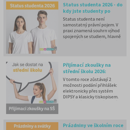
přijímacích zkoušek.
Status studenta 2026 - do
kdy jste studenty po
maturitě?
Status studenta není
samostatný právní pojem. V
praxi znamená souhrn výhod
spojených se studiem, hlavně
zdravotní pojištění hrazené
státem, studentské slevy na
dopravu a další.
Přijímací zkoušky na
střední školu 2026:
termíny, jak vybrat SŠ, co
V tomto roce zůstávají 2
potřebujete vědět k
možnosti podání přihlášek:
přijímacím zkouškám
elektronicky přes systém
DIPSY a klasicky tiskopisem.
Zůstávají sjednocené termíny
do oborů s talentovou
zkouškou a oborů bez
talentové zkoušky. Stále je
Prázdniny ve školním roce
možné podat až 3 přihlášky