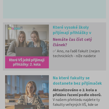
Které vysoké školy
přijímají přihlášky v
dalších měsících: 2. kola
Nemáte čas číst celý
článek?
✅ Ano, na řadě fakult (nejen
technických - níže najdete
rozpis i dle typu oboru) se
stále můžete přihlásit.
✅ Další kola přijímacího
řízení běží po celé ČR.
Na které fakulty se
✅ Některé školy přijímají
dostanete bez přijímaček
přihlášky i během léta.
2026?
✅ Rozpis podle jednotlivých
Aktualizováno o 2. kola a
škol najdete v příloze k
přidáno řazení podle oborů.
článku.
V našem přehledu najdete ty
✅ Níže uvádíme
fakulty veřejných VŠ, kde se