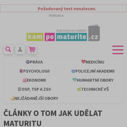
Požadovaný text nenalezen.
Reklama
PRÁVA
MEDICÍNU
PSYCHOLOGII
POLICEJNÍ AKADEMII
EKONOMII
HUMANITNÍ OBORY
OSP, TSP A ZSV
TECHNICKÉ VŠ
NEJŽÁDANĚJŠÍ OBORY
ČLÁNKY O TOM JAK UDĚLAT
MATURITU