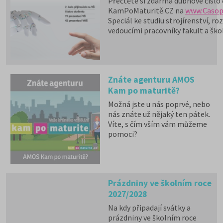
Přečtěte si zdarma dubnové číslo
kostce, podrobnosti najdete v
KamPoMaturitě.CZ na
www.Casop
jednotlivých kapitolách níže.
Speciál ke studiu strojírenství, ro
vedoucími pracovníky fakult a ško
SCIO Matematika, 2. kola přijímač
vysokých škol, vyšších odborných a
tištěné formě na školách od 1. 4. 
Znáte agenturu AMOS
Kam po maturitě?
Možná jste u nás poprvé, nebo
nás znáte už nějaký ten pátek.
Víte, s čím vším vám můžeme
pomoci?
Prázdniny ve školním roce
2027/2028
Na kdy připadají svátky a
prázdniny ve školním roce