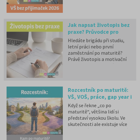
aktualizovaný přehled a další
alespoň na 1 program či obor
možnosti mimo veřejné VŠ.
můžete dostat bez přijímací
zkoušky, aniž byste o
prominutí přijímaček museli
Jak napsat životopis bez
žádat.
praxe? Průvodce pro
studenty
Hledáte brigádu při studiu,
letní práci nebo první
zaměstnání po maturitě?
Právě životopis a motivační
dopis často rozhodují o tom,
zda vás zaměstnavatel pozve
na pohovor. Dobrá zpráva je,
že i bez dlouhé praxe můžete
Rozcestník po maturitě:
vytvořit životopis, který
VŠ, VOŠ, práce, gap year i
zaujme. V článku najdete tipy,
co uvést do životopisu bez
další možnosti
Když se řekne „co po
pracovních zkušeností, jak
maturitě“, většina lidí si
napsat motivační dopis, jak
představí vysokou školu. Ve
uspět na pohovoru i jak si
skutečnosti ale existuje více
stanovit očekávanou mzdu.
možností, jak pokračovat dál.
Někdo chce získat