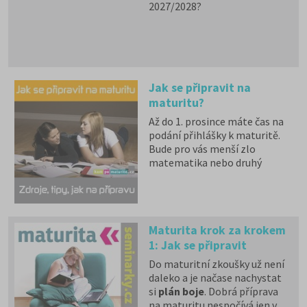
2027/2028?
Jak se připravit na
maturitu?
Až do 1. prosince máte čas na
podání přihlášky k maturitě.
Bude pro vás menší zlo
matematika nebo druhý
jazyk? Pozor hlavně na
němčinu, na které tradičně
ztroskotá kolem pětiny
maturantů. Vyplatí se
Maturita krok za krokem
vyzkoušet si aspoň 2 nebo 3
1: Jak se připravit
testy z minulých let, které
najdete na našich stránkách
.
Do maturitní zkoušky už není
Profilová část maturity
daleko a je načase nachystat
probíhá od 1. dubna, v květnu
si
plán boje
. Dobrá příprava
pak propukne společná část
na maturitu nespočívá jen v