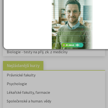
Psychologie - podklady pro přijímačky
Přijímací zkoušky z matematiky na VŠE Praha
Řešení otázek Policejní akademie
Politologie - testy na přijímačky VŠ
Sociologie - testy na přijímačky VŠ
Biologie - testy na přij. zk. z medicíny
Nejžádanější kurzy
Právnické fakulty
Psychologie
Lékařské fakulty, farmacie
Společenské a human. vědy