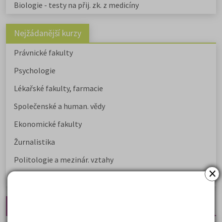
Biologie - testy na přij. zk. z medicíny
Nejžádanější kurzy
Právnické fakulty
Psychologie
Lékařské fakulty, farmacie
Společenské a human. vědy
Ekonomické fakulty
Žurnalistika
Politologie a mezinár. vztahy
×
Policejní akademie
Nejčtenější články