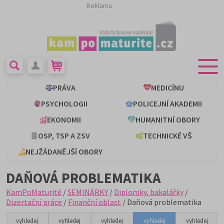
Reklama
PRÁVA
MEDICÍNU
PSYCHOLOGII
POLICEJNÍ AKADEMII
EKONOMII
HUMANITNÍ OBORY
OSP, TSP A ZSV
TECHNICKÉ VŠ
NEJŽÁDANĚJŠÍ OBORY
DAŇOVÁ PROBLEMATIKA
KamPoMaturitě
/
SEMINÁRKY
/
Diplomky, bakalářky
/
Dizertační práce
/
Finanční oblast
/ Daňová problematika
vyhledej
vyhledej
vyhledej
vyhledej
vyhledej