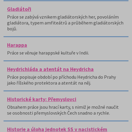
Gladiátoři
Práce se zabývá vznikem gladiátorských her, povoláním
gladiátora, typem amfiteátrů a průběhem gladiátorských
bojů.
Harappa
Práce se věnuje harappské kultuře v Indii.
Heydrichiáda a atentát na Heydricha
Práce popisuje období po příchodu Heydricha do Prahy
jako říšského protektora a atentát na něj.
Historické karty: Přemyslovci
Obsahem práce jsou hrací karty, s nimiž je možné naučit
se osobnosti přemyslovských Čech snadno a rychle.
Historie a úloha jednotek SS v nacistickém