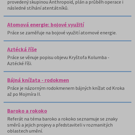
provedený skupinou Anthropoid, plán a průběh operace i
následné stíhání atentátníků.
Atomová energie: bojové využití
Práce se zaměřuje na bojové využití atomové energie.
Aztécká říše
Práce se věnuje popisu objevu Kryštofa Kolumba -
Aztécké říši.
Bájná knížata - rodokmen
Práce je názorným rodokmenem bájných knížat od Kroka
až po Mojmíra II.
Baroko a rokoko
Referát na téma baroko a rokoko seznamuje se znaky
směrů a jejich projevy a představiteli v rozmanitých
oblastech umění.