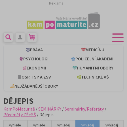
Reklama
PRÁVA
MEDICÍNU
PSYCHOLOGII
POLICEJNÍ AKADEMII
EKONOMII
HUMANITNÍ OBORY
OSP, TSP A ZSV
TECHNICKÉ VŠ
NEJŽÁDANĚJŠÍ OBORY
DĚJEPIS
KamPoMaturitě
/
SEMINÁRKY
/
Seminárky/Referáty
/
Předměty ZŠ+SŠ
/ Dějepis
vyhledej
vyhledej
vyhledej
vyhledej
vyhledej