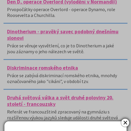
Den D, operace Overlord (vylodění v Normandii)
Prvopočátky operace Overlord - operace Dynamo, role
Roosevelta a Churchilla.
Dinotherium - pravěký savec podobný dnešnímu
slonovi
Práce se věnuje vysvětlení, co je to Dinotherium a jaké
jsou záznamy o jeho nálezech ve světě.
Diskriminace romského etnika
Práce se zabývá diskriminací romského etnika, mnohdy
označovaného jako "cikáni", v období tzv.
Druhá světová válka a svět druhé poloviny 20.
století - francouzsky
Referát ve francouzštině zpracovaný na gymnáziu s
rozšířenou výukou jazyků sleduje události druhé světová
×
války a světové dění v druhé polovině 20.