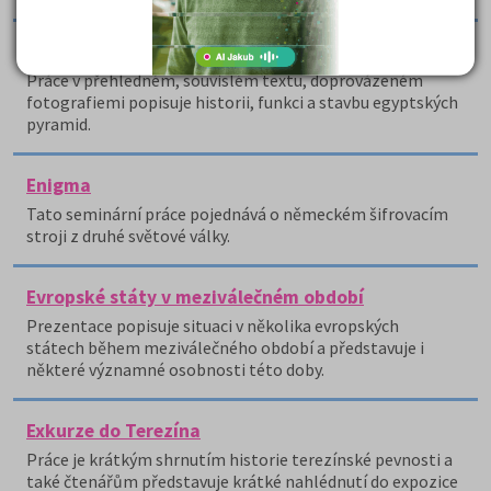
Egytské pyramidy
Práce v přehledném, souvislém textu, doprovázeném
fotografiemi popisuje historii, funkci a stavbu egyptských
pyramid.
Enigma
Tato seminární práce pojednává o německém šifrovacím
stroji z druhé světové války.
Evropské státy v meziválečném období
Prezentace popisuje situaci v několika evropských
státech během meziválečného období a představuje i
některé významné osobnosti této doby.
Exkurze do Terezína
Práce je krátkým shrnutím historie terezínské pevnosti a
také čtenářům představuje krátké nahlédnutí do expozice