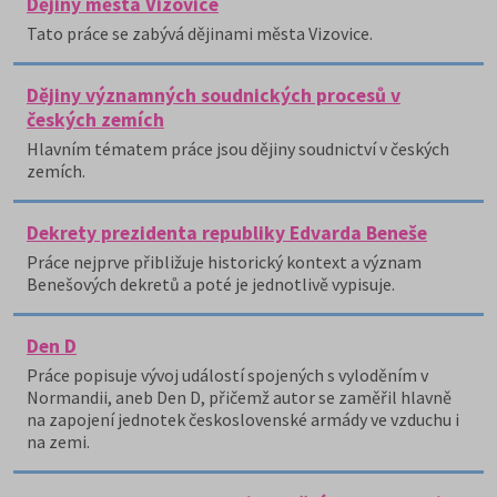
Dějiny města Vizovice
Tato práce se zabývá dějinami města Vizovice.
Dějiny významných soudnických procesů v
českých zemích
Hlavním tématem práce jsou dějiny soudnictví v českých
zemích.
Dekrety prezidenta republiky Edvarda Beneše
Práce nejprve přibližuje historický kontext a význam
Benešových dekretů a poté je jednotlivě vypisuje.
Den D
Práce popisuje vývoj událostí spojených s vyloděním v
Normandii, aneb Den D, přičemž autor se zaměřil hlavně
na zapojení jednotek československé armády ve vzduchu i
na zemi.