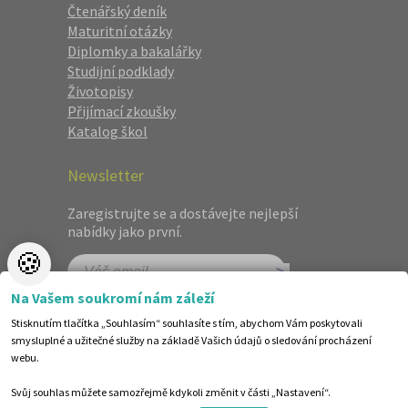
Čtenářský deník
Maturitní otázky
Diplomky a bakalářky
Studijní podklady
Životopisy
Přijímací zkoušky
Katalog škol
Newsletter
Zaregistrujte se a dostávejte nejlepší
nabídky jako první.
🍪
Na Vašem soukromí nám záleží
Stisknutím tlačítka „Souhlasím“ souhlasíte s tím, abychom Vám poskytovali
smysluplné a užitečné služby na základě Vašich údajů o sledování procházení
webu.
Svůj souhlas můžete samozřejmě kdykoli změnit v části „Nastavení“.
©1998-2026 Centrum vzdělávání AMOS. Vytvořilo ANAWE.