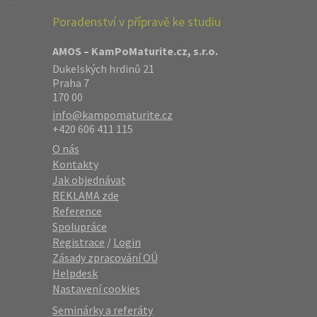
Poradenství v přípravě ke studiu
AMOS – KamPoMaturite.cz, s.r.o.
Dukelských hrdinů 21
Praha 7
170 00
info@kampomaturite.cz
+420 606 411 115
O nás
Kontakty
Jak objednávat
REKLAMA zde
Reference
Spolupráce
Registrace
/
Login
Zásady zpracování OÚ
Helpdesk
Nastavení cookies
Seminárky a referáty