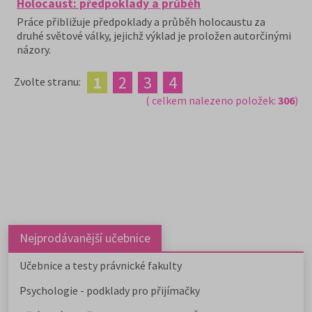
Holocaust: předpoklady a průběh
Práce přibližuje předpoklady a průběh holocaustu za
druhé světové války, jejichž výklad je proložen autorčinými
názory.
1
2
3
4
Zvolte stranu:
( celkem nalezeno položek:
306
)
Nejprodávanější učebnice
Učebnice a testy právnické fakulty
Psychologie - podklady pro přijímačky