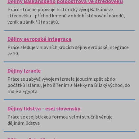
Dějiny Balkánského poloostrova ve středověku
Práce stručně popisuje historický vývoj Balkánu ve
středověku - příchod kmenů v období stěhování národů,
vznik a zánik říší a států.
Dějiny evropské integrace
Práce sleduje v hlavních krocích dějiny evropské integrace
ve 20.
Dějiny Izraele
Práce se zabývá vývojem Izraele jdoucím zpět až do
počátků Islámu, jeho šířením z Mekky na Blízký východ, do
Indie a Egypta.
Dějiny lidstva - esej slovensky
Práce se esejistickou formou velmi stručně věnuje
dějinám lidstva.