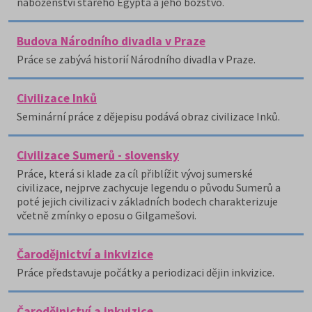
náboženství starého Egypta a jeho božstvo.
Budova Národního divadla v Praze
Práce se zabývá historií Národního divadla v Praze.
Civilizace Inků
Seminární práce z dějepisu podává obraz civilizace Inků.
Civilizace Sumerů - slovensky
Práce, která si klade za cíl přiblížit vývoj sumerské
civilizace, nejprve zachycuje legendu o původu Sumerů a
poté jejich civilizaci v základních bodech charakterizuje
včetně zmínky o eposu o Gilgamešovi.
Čarodějnictví a inkvizice
Práce představuje počátky a periodizaci dějin inkvizice.
Čarodějnictví a inkvizice