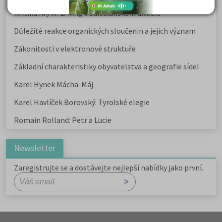
Kritika hry M. L. King v Salesiánském divadle
Důležité reakce organických sloučenin a jejich význam
Zákonitosti v elektronové struktuře
Základní charakteristiky obyvatelstva a geografie sídel
Karel Hynek Mácha: Máj
Karel Havlíček Borovský: Tyrolské elegie
Romain Rolland: Petr a Lucie
Newsletter
Zaregistrujte se a dostávejte nejlepší nabídky jako první.