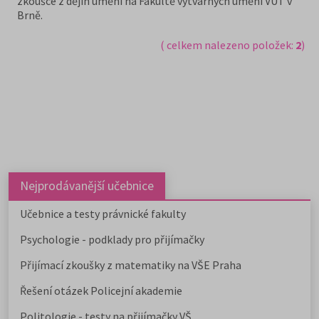
zkoušce z dějin umění na Fakultě výtvarných umění VUT v
Brně.
( celkem nalezeno položek:
2
)
Nejprodávanější učebnice
Učebnice a testy právnické fakulty
Psychologie - podklady pro přijímačky
Přijímací zkoušky z matematiky na VŠE Praha
Řešení otázek Policejní akademie
Politologie - testy na přijímačky VŠ