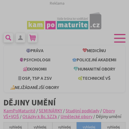
Reklama
PRÁVA
MEDICÍNU
PSYCHOLOGII
POLICEJNÍ AKADEMII
EKONOMII
HUMANITNÍ OBORY
OSP, TSP A ZSV
TECHNICKÉ VŠ
NEJŽÁDANĚJŠÍ OBORY
DĚJINY UMĚNÍ
KamPoMaturitě
/
SEMINÁRKY
/
Studijní podklady
/
Obory
VŠ+VOŠ
/
Otázky k Bc. SZZk
/
Umělecké obory
/ Dějiny umění
vyhledej
vyhledej
vyhledej
vyhledej
vyhledej