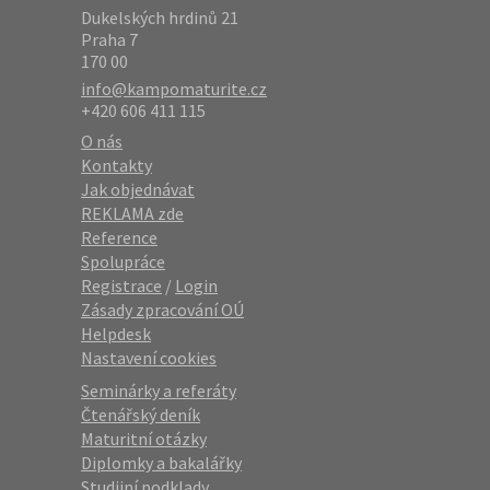
Dukelských hrdinů 21
Praha 7
170 00
info@kampomaturite.cz
+420 606 411 115
O nás
Kontakty
Jak objednávat
REKLAMA zde
Reference
Spolupráce
Registrace
/
Login
Zásady zpracování OÚ
Helpdesk
Nastavení cookies
Seminárky a referáty
Čtenářský deník
Maturitní otázky
Diplomky a bakalářky
Studijní podklady