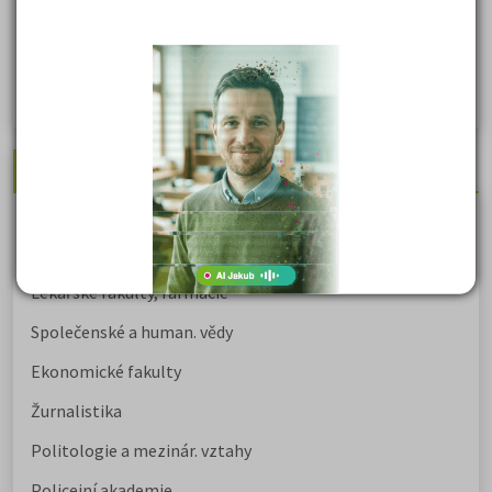
Politologie - testy na přijímačky VŠ
Sociologie - testy na přijímačky VŠ
Biologie - testy na přij. zk. z medicíny
Nejžádanější kurzy
Právnické fakulty
Psychologie
Lékařské fakulty, farmacie
Společenské a human. vědy
Ekonomické fakulty
Žurnalistika
Politologie a mezinár. vztahy
Policejní akademie