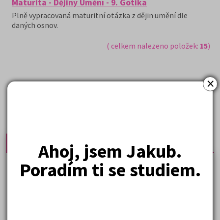
Maturita - Dějiny Umění - 9. Gotika
Plně vypracovaná maturitní otázka z dějin umění dle
daných osnov.
( celkem nalezeno položek:
15
)
×
Nejprodávanější učebnice
Ahoj, jsem Jakub.
Učebnice a testy právnické fakulty
Poradím ti se studiem.
Psychologie - podklady pro přijímačky
Přijímací zkoušky z matematiky na VŠE Praha
Řešení otázek Policejní akademie