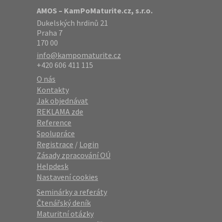
AMOS – KamPoMaturite.cz, s.r.o.
Dukelských hrdinů 21
Praha 7
170 00
info@kampomaturite.cz
+420 606 411 115
O nás
Kontakty
Jak objednávat
REKLAMA zde
Reference
Spolupráce
Registrace
/
Login
Zásady zpracování OÚ
Helpdesk
Nastavení cookies
Seminárky a referáty
Čtenářský deník
Maturitní otázky