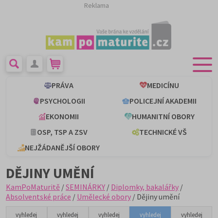
Reklama
PRÁVA
MEDICÍNU
PSYCHOLOGII
POLICEJNÍ AKADEMII
EKONOMII
HUMANITNÍ OBORY
OSP, TSP A ZSV
TECHNICKÉ VŠ
NEJŽÁDANĚJŠÍ OBORY
DĚJINY UMĚNÍ
KamPoMaturitě
/
SEMINÁRKY
/
Diplomky, bakalářky
/
Absolventské práce
/
Umělecké obory
/ Dějiny umění
vyhledej
vyhledej
vyhledej
vyhledej
vyhledej