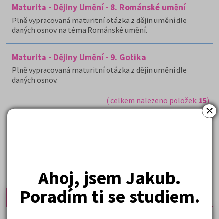
Maturita - Dějiny Umění - 8. Románské umění
Plně vypracovaná maturitní otázka z dějin umění dle
daných osnov na téma Románské umění.
Maturita - Dějiny Umění - 9. Gotika
Plně vypracovaná maturitní otázka z dějin umění dle
daných osnov.
( celkem nalezeno položek:
15
)
×
Ahoj, jsem Jakub.
Poradím ti se studiem.
Nejprodávanější učebnice
Učebnice a testy právnické fakulty