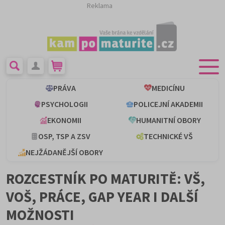
Reklama
PRÁVA
MEDICÍNU
PSYCHOLOGII
POLICEJNÍ AKADEMII
EKONOMII
HUMANITNÍ OBORY
OSP, TSP A ZSV
TECHNICKÉ VŠ
NEJŽÁDANĚJŠÍ OBORY
ROZCESTNÍK PO MATURITĚ: VŠ,
VOŠ, PRÁCE, GAP YEAR I DALŠÍ
MOŽNOSTI