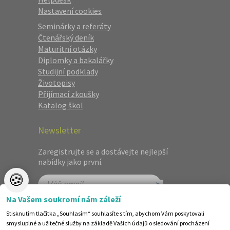
Nastavení cookies
Seminárky a referáty
Čtenářský deník
Maturitní otázky
Diplomky a bakalářky
Studijní podklady
Životopisy
Přijímací zkoušky
Katalog škol
Newsletter
Zaregistrujte se a dostávejte nejlepší
nabídky jako první.
🍪
Na Vašem soukromí nám záleží
Stisknutím tlačítka „Souhlasím“ souhlasíte s tím, abychom Vám poskytovali
smysluplné a užitečné služby na základě Vašich údajů o sledování procházení