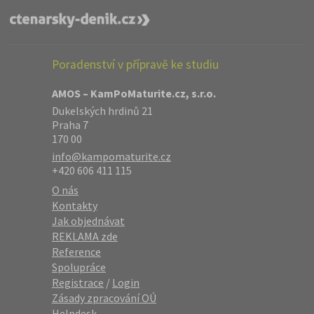
Poradenství v přípravě ke studiu
AMOS – KamPoMaturite.cz, s.r.o.
Dukelských hrdinů 21
Praha 7
170 00
info@kampomaturite.cz
+420 606 411 115
O nás
Kontakty
Jak objednávat
REKLAMA zde
Reference
Spolupráce
Registrace
/
Login
Zásady zpracování OÚ
Helpdesk