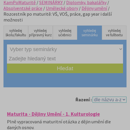
KamPoMaturitě
/
SEMINÁRKY
/
Diplomky, bakalářky
/
Absolventské práce
/
Umělecké obory
/
Dějiny umění
/
Rozcestník po maturitě: VŠ, VOŠ, práce, gap year i další
možnosti
vyhledej
vyhledej
vyhledej
vyhledej
vyhledej
školu/fakultu
přípravný kurz
učebnici
seminárku
ve fulltextu
Řazení :
Maturita - Dějiny Umění - 1. Kulturologie
Plně vypracovaná maturitní otázka z dějin umění dle
daných osnov.