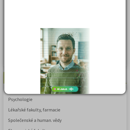
Psychologie - podklady pro přijímačky
Přijímací zkoušky z matematiky na VŠE Praha
Řešení otázek Policejní akademie
Politologie - testy na přijímačky VŠ
Sociologie - testy na přijímačky VŠ
Biologie - testy na přij. zk. z medicíny
Nejžádanější kurzy
Právnické fakulty
Psychologie
Lékařské fakulty, farmacie
Společenské a human. vědy