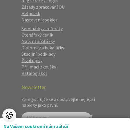
Registrace
/
Login
Zásady zpracování OÚ
Helpdesk
Nastavení cookies
Seminárky a referáty
Čtenářský deník
Maturitní otázky
Diplomky a bakalářky
Studijní podklady
Životopisy
Přijímací zkoušky
Katalog škol
Newsletter
Zaregistrujte se a dostávejte nejlepší
nabídky jako první.
🍪
Na Vašem soukromí nám záleží