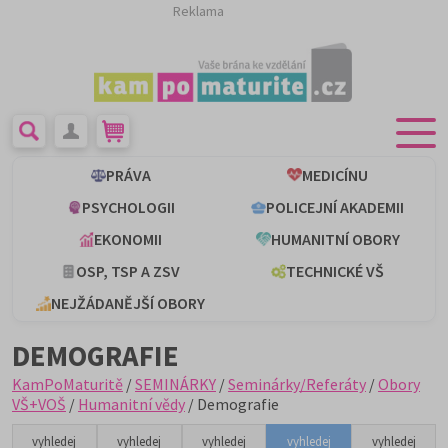
Reklama
PRÁVA
MEDICÍNU
PSYCHOLOGII
POLICEJNÍ AKADEMII
EKONOMII
HUMANITNÍ OBORY
OSP, TSP A ZSV
TECHNICKÉ VŠ
NEJŽÁDANĚJŠÍ OBORY
DEMOGRAFIE
KamPoMaturitě
/
SEMINÁRKY
/
Seminárky/Referáty
/
Obory
VŠ+VOŠ
/
Humanitní vědy
/ Demografie
vyhledej
vyhledej
vyhledej
vyhledej
vyhledej