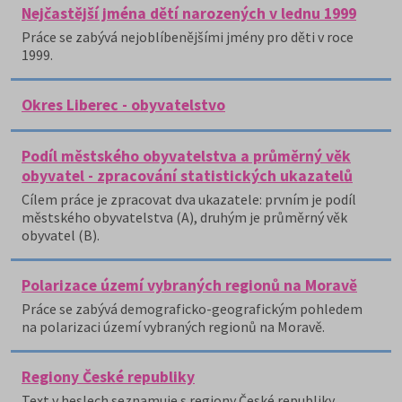
Nejčastější jména dětí narozených v lednu 1999
Práce se zabývá nejoblíbenějšími jmény pro děti v roce
1999.
Okres Liberec - obyvatelstvo
Podíl městského obyvatelstva a průměrný věk
obyvatel - zpracování statistických ukazatelů
Cílem práce je zpracovat dva ukazatele: prvním je podíl
městského obyvatelstva (A), druhým je průměrný věk
obyvatel (B).
Polarizace území vybraných regionů na Moravě
Práce se zabývá demograficko-geografickým pohledem
na polarizaci území vybraných regionů na Moravě.
Regiony České republiky
Text v heslech seznamuje s regiony České republiky.