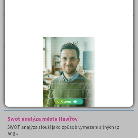
Práce na základě průzkumu hodnotí stav sňatečnosti a
rozvodovosti v Jihomoravském kraji a v ČR.
Současná demografická situace v ČR - slovensky
Text stručně informuje o demografické situaci v ČR do
roku 2007.
Stárnutí obyvatelstva ČR
Text se zabývá stárnutím obyvatelstva ČR.
Struktura obyvatelstva Japonska a Indie podle
pohlaví a věku
Práce pojednává o struktuře obyvatelstva Japonska a
Indie podle pohlaví a věku v roce 2000.
Swot analýza města Havířov
SWOT analýza slouží jako způsob vymezení silných (z
angl.