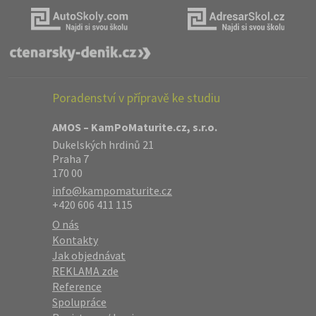
Poradenství v přípravě ke studiu
AMOS – KamPoMaturite.cz, s.r.o.
Dukelských hrdinů 21
Praha 7
170 00
info@kampomaturite.cz
+420 606 411 115
O nás
Kontakty
Jak objednávat
REKLAMA zde
Reference
Spolupráce