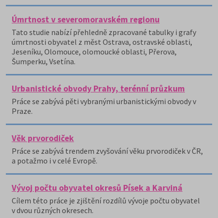
Úmrtnost v severomoravském regionu
Tato studie nabízí přehledně zpracované tabulky i grafy
úmrtnosti obyvatel z měst Ostrava, ostravské oblasti,
Jeseníku, Olomouce, olomoucké oblasti, Přerova,
Šumperku, Vsetína.
Urbanistické obvody Prahy, terénní průzkum
Práce se zabývá pěti vybranými urbanistickými obvody v
Praze.
Věk prvorodiček
Práce se zabývá trendem zvyšování věku prvorodiček v ČR,
a potažmo i v celé Evropě.
Vývoj počtu obyvatel okresů Písek a Karviná
Cílem této práce je zjištění rozdílů vývoje počtu obyvatel
v dvou různých okresech.