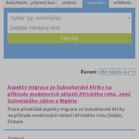
školu/fakultu
přípravný kurz
učebnici
seminárku
ve fulltextu
Řazení :
Aspekty migrace ze Subsaharské Afriky na
příkladu modelových oblastí Afrického rohu, zemí
Guinejského zálivu a Nigérie
Práce předkládá aspekty migrace ze Subsaharské Afriky
na příkladu modelových oblastí Afrického rohu (Súdán,
Etiopie.
Cizinci