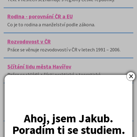
Rodina - porovnání ČR a EU
Co je to rodina a manželství podle zákona.
Rozvodovost v ČR
Práce se věnuje rozvodovostí v ČR v letech 1991 – 2006.
Sčítání lidu města Havířov
×
Práce se skládá z části praktické a teoretické.
Sňatečnost a průměrný věk obyvatel v České
republice
Sňatečnost, minimální sňatkový věk, rodinný stav, určitý
stupeň pokrevnosti, pohlaví novomanželů.
Ahoj, jsem Jakub.
Poradím ti se studiem.
Sňatky a rozvody v Jihomoravském kraji a v ČR