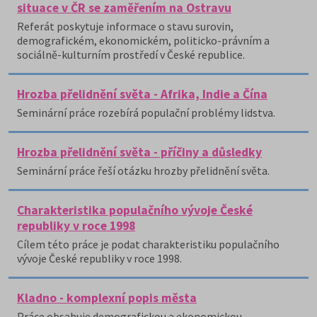
situace v ČR se zaměřením na Ostravu
Referát poskytuje informace o stavu surovin,
demografickém, ekonomickém, politicko-právním a
sociálně-kulturním prostředí v České republice.
Hrozba přelidnění světa - Afrika, Indie a Čína
Seminární práce rozebírá populační problémy lidstva.
Hrozba přelidnění světa - příčiny a důsledky
Seminární práce řeší otázku hrozby přelidnění světa.
Charakteristika populačního vývoje České
republiky v roce 1998
Cílem této práce je podat charakteristiku populačního
vývoje České republiky v roce 1998.
Kladno - komplexní popis města
Práce obsahuje demografickou a ekonomickou