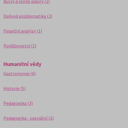
Burzy a cenné papíry (2)
Daňová problematika (2)
Finanční analýzy (1)
Pojišťovnictví (1)
Humanitní vědy
Gastronomie (6)
Historie (5)
Pedagogika (3)
Pedagogika - speciální (2)