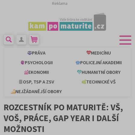
Reklama
PRÁVA
MEDICÍNU
PSYCHOLOGII
POLICEJNÍ AKADEMII
EKONOMII
HUMANITNÍ OBORY
OSP, TSP A ZSV
TECHNICKÉ VŠ
NEJŽÁDANĚJŠÍ OBORY
ROZCESTNÍK PO MATURITĚ: VŠ,
VOŠ, PRÁCE, GAP YEAR I DALŠÍ
MOŽNOSTI