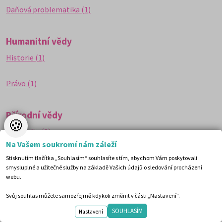
Daňová problematika (1)
Humanitní vědy
Historie (1)
Právo (1)
Přírodní vědy
🍪
Geografie (1)
Na Vašem soukromí nám záleží
Geologie (2)
Stisknutím tlačítka „Souhlasím“ souhlasíte s tím, abychom Vám poskytovali
smysluplné a užitečné služby na základě Vašich údajů o sledování procházení
webu.
Vodní hospodářství (1)
Svůj souhlas můžete samozřejmě kdykoli změnit v části „Nastavení“.
SOUHLASÍM
Nastavení
Technické obory