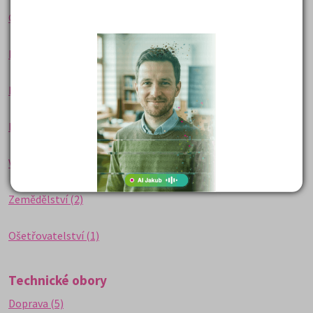
Chemie (3)
Medicína (3)
Přírodní - ostatní (1)
Přírodní vědy - cizojazyčné práce (1)
Vodní hospodářství (1)
Zemědělství (2)
Ošetřovatelství (1)
Technické obory
Doprava (5)