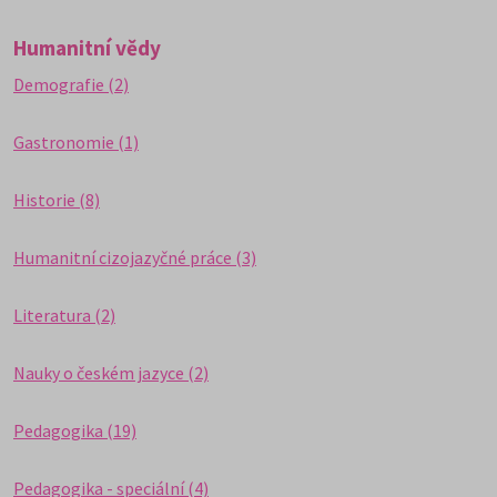
Humanitní vědy
Demografie (2)
Gastronomie (1)
Historie (8)
Humanitní cizojazyčné práce (3)
Literatura (2)
Nauky o českém jazyce (2)
Pedagogika (19)
Pedagogika - speciální (4)