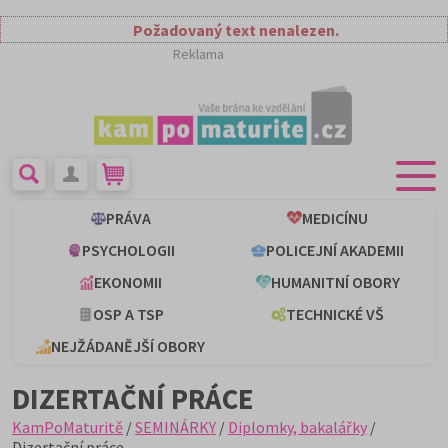
Požadovaný text nenalezen.
Reklama
PRÁVA
MEDICÍNU
PSYCHOLOGII
POLICEJNÍ AKADEMII
EKONOMII
HUMANITNÍ OBORY
OSP A TSP
TECHNICKÉ VŠ
NEJŽÁDANĚJŠÍ OBORY
DIZERTAČNÍ PRÁCE
KamPoMaturitě
/
SEMINÁRKY
/
Diplomky, bakalářky
/
Dizertační práce