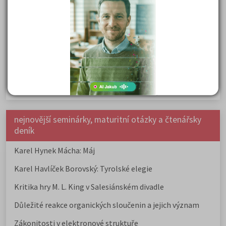
Samostudium vs. přípravný kurz: Co opravdu funguje u
přijímaček na VŠ?
Prestiž a vnímání oborů ve společnosti
Rozcestník po maturitě: VŠ, VOŠ, práce, gap year i další
možnosti
Jak se dostat na nejžádanější obory vysokých škol
nejnovější seminárky, maturitní otázky a čtenářsky
deník
Karel Hynek Mácha: Máj
Karel Havlíček Borovský: Tyrolské elegie
Kritika hry M. L. King v Salesiánském divadle
Důležité reakce organických sloučenin a jejich význam
Zákonitosti v elektronové struktuře